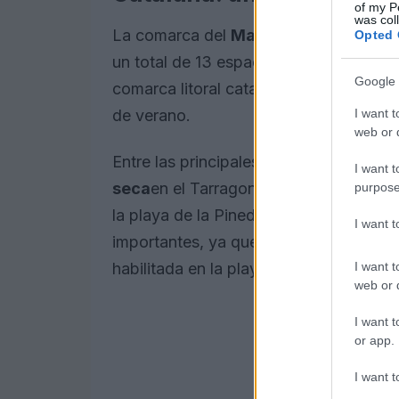
of my P
was col
La comarca del
Maresme
lidera la of
Opted 
un total de 13 espacios habilitados. Por
Google 
comarca litoral catalana sin ningún es
I want t
de verano.
web or d
Entre las principales novedades de es
I want t
seca
en el Tarragonès, que estrena por
purpose
la playa de la Pineda. También en la 
I want 
importantes, ya que la ciudad de Tarr
I want t
habilitada en la playa Llarga.
web or d
I want t
or app.
I want t