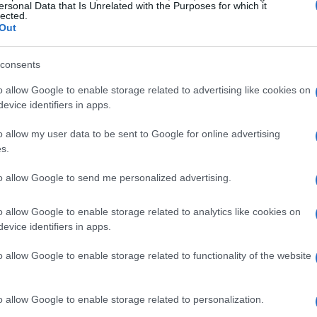
ersonal Data that Is Unrelated with the Purposes for which it
lected.
erta de playas para mascotas en Cataluña, con
Out
 el contrario, la Selva sigue siendo la única
consents
pacio habilitado para animales durante los meses
o allow Google to enable storage related to advertising like cookies on
evice identifiers in apps.
ta temporada destaca la incorporación de
Vila-
o allow my user data to be sent to Google for online advertising
 primera vez un área delimitada para perros en
s.
demarcación de Tarragona hay cambios
to allow Google to send me personalized advertising.
agona amplía la oferta y suma una segunda zona
o allow Google to enable storage related to analytics like cookies on
evice identifiers in apps.
o allow Google to enable storage related to functionality of the website
o allow Google to enable storage related to personalization.