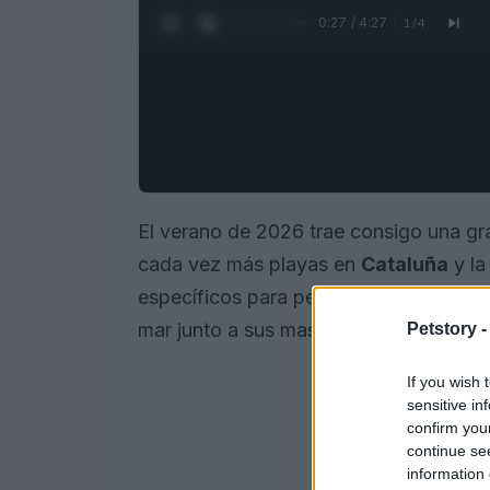
0:28 / 4:27
1
/
4
El verano de 2026 trae consigo una gra
cada vez más playas en
Cataluña
y l
específicos para perros. Estas
playas p
mar junto a sus mascotas, una tendenc
Petstory 
If you wish 
sensitive in
confirm you
continue se
information 