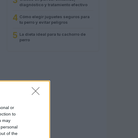
3
diagnóstico y tratamiento efectivo
4
Cómo elegir juguetes seguros para
tu perro y evitar peligros
5
La dieta ideal para tu cachorro de
perro
sonal or
ection to
ou may
 personal
out of the