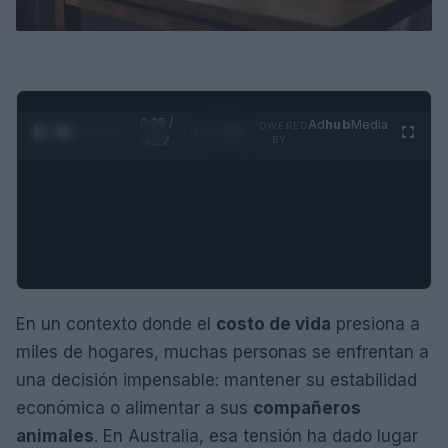
0:29 /
Ad
hub
Media
POWERED
1
/
4
4:27
BY
En un contexto donde el
costo de vida
presiona a
miles de hogares, muchas personas se enfrentan a
una decisión impensable: mantener su estabilidad
económica o alimentar a sus
compañeros
animales
. En Australia, esa tensión ha dado lugar