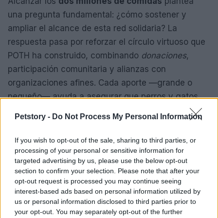
Alcanzar los
dos millones de comidas
plantea
una pregunta fundamental: ¿cómo sostener y
ampliar el alcance de esta red solidaria? La
respuesta pasa por reforzar el círculo virtuoso que
POTH ha construido, combinando
donaciones
,
participación comunitaria y alianzas con
organizaciones afines. Cada aporte —grande o
pequeño— ayuda a asegurar que perros y gatos
sigan recibiendo alimento, especialmente cuando
Petstory -
Do Not Process My Personal Information
las finanzas de sus familias tambalean.
If you wish to opt-out of the sale, sharing to third parties, or
Apoyar este tipo de iniciativas significa respaldar
processing of your personal or sensitive information for
una visión integral: el
bienestar
de las personas y
targeted advertising by us, please use the below opt-out
section to confirm your selection. Please note that after your
el de sus animales están entrelazados. En un
opt-out request is processed you may continue seeing
entorno económico cambiante, esa perspectiva es
interest-based ads based on personal information utilized by
esencial para diseñar políticas, programas y
us or personal information disclosed to third parties prior to
your opt-out. You may separately opt-out of the further
acciones que no dejen a nadie atrás. La historia de