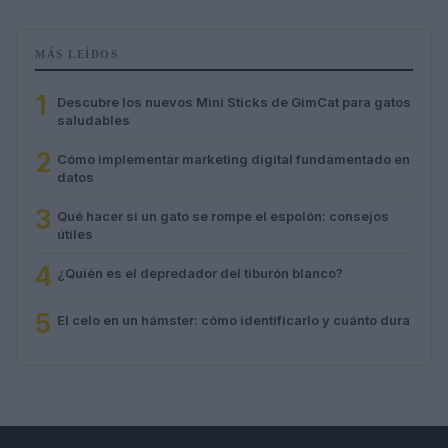
MÁS LEÍDOS
1
Descubre los nuevos Mini Sticks de GimCat para gatos
saludables
2
Cómo implementar marketing digital fundamentado en
datos
3
Qué hacer si un gato se rompe el espolón: consejos
útiles
4
¿Quién es el depredador del tiburón blanco?
5
El celo en un hámster: cómo identificarlo y cuánto dura