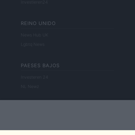
Investieren24
REINO UNIDO
News Hub UK
Lgbtq News
PAESES BAJOS
Investeren 24
NL Newz