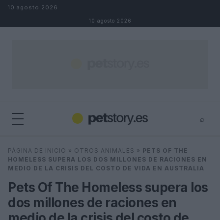
Saltar al contenido
10 agosto 2026
10 agosto 2026
⌕
×
⌕
PÁGINA DE INICIO
»
OTROS ANIMALES
»
PETS OF THE
Buscar
HOMELESS SUPERA LOS DOS MILLONES DE RACIONES EN
MEDIO DE LA CRISIS DEL COSTO DE VIDA EN AUSTRALIA
Pets Of The Homeless supera los
dos millones de raciones en
medio de la crisis del costo de