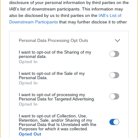
disclosure of your personal information by third parties on the
POTH, impulsada por la idea inicial de
Yvonne
IAB’s list of downstream participants. This information may
Hong
, recuerda que la empatía práctica puede
also be disclosed by us to third parties on the
IAB’s List of
Downstream Participants
that may further disclose it to other
multiplicarse y convertir un gesto en un
third parties.
movimiento capaz de marcar la diferencia, plato a
Please note that this website/app uses one or more Google
plato.
Personal Data Processing Opt Outs
services and may gather and store information including but
not limited to your visit or usage behaviour. You may click to
I want to opt-out of the Sharing of my
Qué podemos aprender de este modelo
personal data.
grant or deny consent to Google and its third-party tags to
Opted In
use your data for below specified purposes in below Google
La experiencia de POTH enseña que las
consent section.
I want to opt-out of the Sale of my
intervenciones centradas en
necesidades básicas
Personal Data.
Opted In
son altamente efectivas. Al priorizar el
acceso a
alimento
, se reduce la ansiedad, se evitan
I want to opt-out of processing my
Personal Data for Targeted Advertising.
decisiones traumáticas y se da tiempo a las
Opted In
personas para reorganizar su situación. Replicar
I want to opt-out of Collection, Use,
enfoques similares en otras comunidades puede
Retention, Sale, and/or Sharing of my
Personal Data that Is Unrelated with the
aliviar la carga sobre sistemas de refugio y mejorar
Purposes for which it was collected.
Opted Out
la calidad de vida de miles de mascotas,