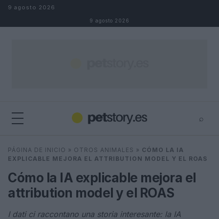
Saltar al contenido
9 agosto 2026
9 agosto 2026
⌕
×
⌕
PÁGINA DE INICIO
»
OTROS ANIMALES
»
CÓMO LA IA
Buscar
EXPLICABLE MEJORA EL ATTRIBUTION MODEL Y EL ROAS
Cómo la IA explicable mejora el
attribution model y el ROAS
I dati ci raccontano una storia interesante: la IA