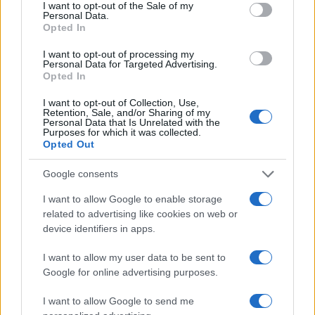
consent section.
I want to opt-out of the Sale of my
Reentrenar el modelo cada 2-4 semanas con
Personal Data.
datos actualizados para evitar drift.
Opted In
Priorizar tests que reduzcan la ambigüedad:
I want to opt-out of processing my
creativos que contrasten hipótesis extraídas por
Personal Data for Targeted Advertising.
Opted In
SHAP.
Usar un attribution model híbrido durante la
I want to opt-out of Collection, Use,
transición para conservar comparabilidad
Retention, Sale, and/or Sharing of my
Personal Data that Is Unrelated with the
histórica.
Purposes for which it was collected.
Opted Out
El marketing hoy es una ciencia: medir y explicar
Google consents
cada decisión transforma intuición en estrategia
I want to allow Google to enable storage
repetible.
En mi experiencia en Google
, combinar
related to advertising like cookies on web or
interpretabilidad con rigor experimental es la forma
device identifiers in apps.
más rápida de mejorar CTR y ROAS sin perder
I want to allow my user data to be sent to
control sobre el customer journey.
Google for online advertising purposes.
Keywords
:
IA explicable
,
attribution model
,
I want to allow Google to send me
customer journey
.