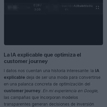
0:29 /
Ad
hub
Media
POWERED
1
/
4
3:09
BY
La IA explicable que optimiza el
customer journey
I datos nos cuentan una historia interesante: la
IA
explicable
deja de ser una moda para convertirse
en una palanca concreta de optimización del
customer journey
.
En mi experiencia en Google
,
las campañas que incorporan modelos
transparentes generan decisiones de inversión