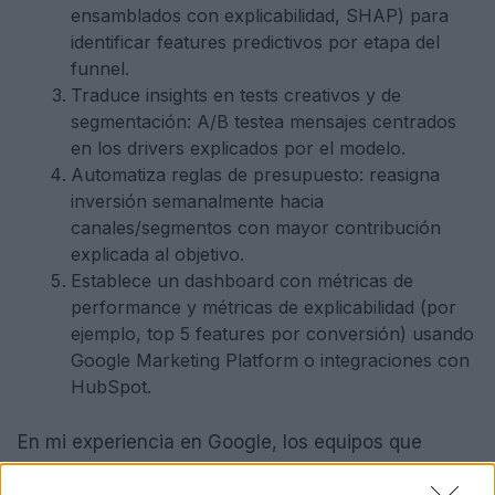
ensamblados con explicabilidad, SHAP) para
identificar features predictivos por etapa del
funnel.
Traduce insights en tests creativos y de
segmentación: A/B testea mensajes centrados
en los drivers explicados por el modelo.
Automatiza reglas de presupuesto: reasigna
inversión semanalmente hacia
canales/segmentos con mayor contribución
explicada al objetivo.
Establece un dashboard con métricas de
performance y métricas de explicabilidad (por
ejemplo, top 5 features por conversión) usando
Google Marketing Platform o integraciones con
HubSpot.
En mi experiencia en Google, los equipos que
formalizan este loop (modelado -> explicabilidad ->