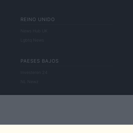
REINO UNIDO
News Hub UK
Lgbtq News
PAESES BAJOS
Investeren 24
NL Newz