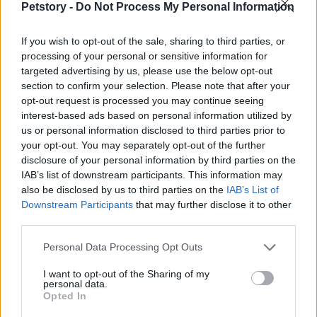
test creativo -> reatribución) consiguen ciclos de
Petstory -
Do Not Process My Personal Information
optimización mucho más cortos y reproducibles.
If you wish to opt-out of the sale, sharing to third parties, or
processing of your personal or sensitive information for
5. KPI a monitorizar y optimizaciones
targeted advertising by us, please use the below opt-out
continuas
section to confirm your selection. Please note that after your
opt-out request is processed you may continue seeing
KPI recomendados:
interest-based ads based on personal information utilized by
us or personal information disclosed to third parties prior to
CTR
por segmento y creativo.
your opt-out. You may separately opt-out of the further
ROAS
por canal y por etapa del funnel.
disclosure of your personal information by third parties on the
Contribución modelada del canal (atribución):
IAB’s list of downstream participants. This information may
also be disclosed by us to third parties on the
IAB’s List of
variación semanal.
Downstream Participants
that may further disclose it to other
Precisión del modelo y métricas de
third parties.
explicabilidad (por ejemplo, estabilidad de top
features).
Please note that this website/app uses one or more Google
Personal Data Processing Opt Outs
services and may gather and store information including but
CAC y lifetime value (LTV) por cohort.
not limited to your visit or usage behaviour. You may click to
I want to opt-out of the Sharing of my
personal data.
grant or deny consent to Google and its third-party tags to
Optimizaciones clave:
Opted In
use your data for below specified purposes in below Google