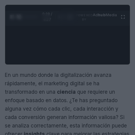
0:29 /
Ad
hub
Media
POWERED
1
/
4
4:27
BY
En un mundo donde la digitalización avanza
rápidamente, el marketing digital se ha
transformado en una
ciencia
que requiere un
enfoque basado en datos. ¿Te has preguntado
alguna vez cómo cada clic, cada interacción y
cada conversión generan información valiosa? Si
se analiza correctamente, esta información puede
ofrecer
insights
clave para mejorar las estrategias