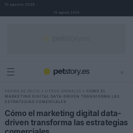
Saltar al contenido
10 agosto 2026
10 agosto 2026
⌕
×
⌕
PÁGINA DE INICIO
»
OTROS ANIMALES
»
CÓMO EL
Buscar
MARKETING DIGITAL DATA-DRIVEN TRANSFORMA LAS
ESTRATEGIAS COMERCIALES
Cómo el marketing digital data-
driven transforma las estrategias
comerciales