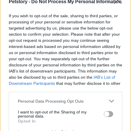
Petstory -
Do Not Process My Personal Information
campañas. Esto no solo optimiza los recursos, sino
que también permite a las empresas entender
If you wish to opt-out of the sale, sharing to third parties, or
mejor a sus clientes y sus necesidades.
processing of your personal or sensitive information for
targeted advertising by us, please use the below opt-out
En resumen, adoptar un enfoque
data-driven
es
section to confirm your selection. Please note that after your
opt-out request is processed you may continue seeing
fundamental para el marketing digital actual. ¿Por
interest-based ads based on personal information utilized by
qué? Porque los
dati
nos cuentan una historia
us or personal information disclosed to third parties prior to
interesante sobre nuestros clientes. Permiten a las
your opt-out. You may separately opt-out of the further
disclosure of your personal information by third parties on the
empresas comprender mejor sus necesidades y
IAB’s list of downstream participants. This information may
comportamientos, lo que a su vez facilita la toma
also be disclosed by us to third parties on the
IAB’s List of
de decisiones estratégicas. Al implementar
Downstream Participants
that may further disclose it to other
third parties.
tácticas basadas en datos y monitorizar métricas
clave como el
CTR
o el
ROAS
, las marcas tienen la
Please note that this website/app uses one or more Google
Personal Data Processing Opt Outs
services and may gather and store information including but
oportunidad de optimizar sus esfuerzos de
not limited to your visit or usage behaviour. You may click to
I want to opt-out of the Sharing of my
marketing. Esto no solo mejora la
experiencia del
personal data.
grant or deny consent to Google and its third-party tags to
Opted In
cliente
, sino que también impulsa el crecimiento en
use your data for below specified purposes in below Google
consent section.