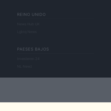
REINO UNIDO
News Hub UK
Lgbtq News
PAESES BAJOS
Investeren 24
NL Newz