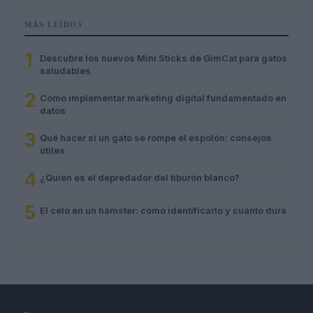
MÁS LEÍDOS
1
Descubre los nuevos Mini Sticks de GimCat para gatos
saludables
2
Cómo implementar marketing digital fundamentado en
datos
3
Qué hacer si un gato se rompe el espolón: consejos
útiles
4
¿Quién es el depredador del tiburón blanco?
5
El celo en un hámster: cómo identificarlo y cuánto dura