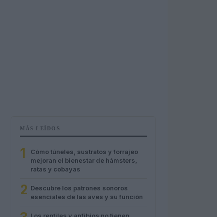
MÁS LEÍDOS
1
Cómo túneles, sustratos y forrajeo
mejoran el bienestar de hámsters,
ratas y cobayas
2
Descubre los patrones sonoros
esenciales de las aves y su función
Los reptiles y anfibios no tienen