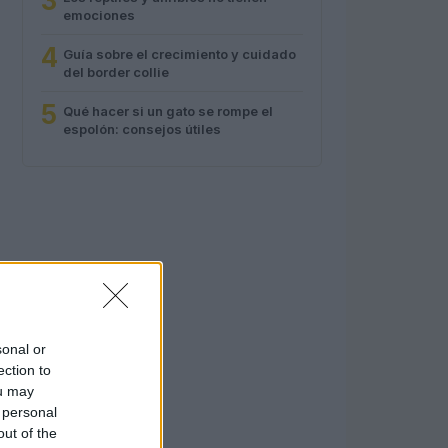
3
emociones
4
Guía sobre el crecimiento y cuidado
del border collie
5
Qué hacer si un gato se rompe el
espolón: consejos útiles
sonal or
ection to
ou may
 personal
out of the