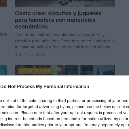
Cómo crear circuitos y juguetes
para hámsters con materiales
económicos
ubre
Transforma materiales cotidianos en juguetes y
circuitos para hámsters. Descubre cómo mantener a
tu mascota activa y feliz con estas ideas creativas.
Staff · 14 Jun 2026
OTROS ANIMALES
-
Do Not Process My Personal Information
to opt-out of the sale, sharing to third parties, or processing of your per
formation for targeted advertising by us, please use the below opt-out s
r selection. Please note that after your opt-out request is processed y
eing interest-based ads based on personal information utilized by us or
disclosed to third parties prior to your opt-out. You may separately opt-