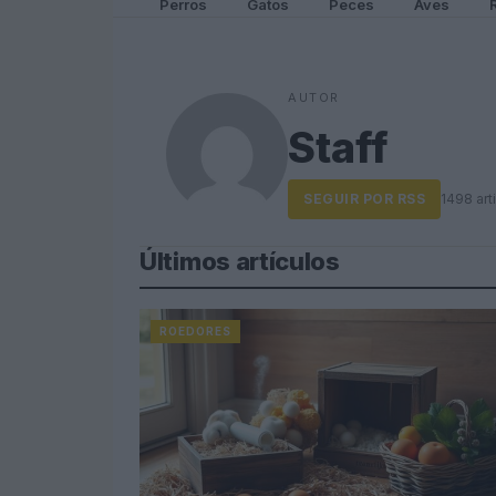
Perros
Gatos
Peces
Aves
AUTOR
Staff
SEGUIR POR RSS
1498 arti
Últimos artículos
ROEDORES