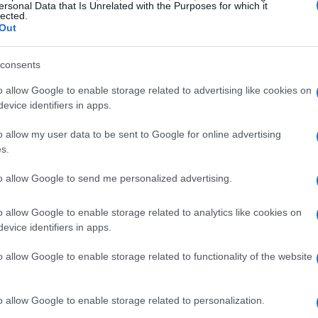
ersonal Data that Is Unrelated with the Purposes for which it
Cómo crear terrarios bioactivos para
lected.
reptiles y anfibios
Out
Explora los fundamentos de los terrarios bioactivos
en
y cómo implementarlos para garantizar la salud de
consents
tus reptiles y anfibios
o allow Google to enable storage related to advertising like cookies on
Staff · 13 Jun 2026
evice identifiers in apps.
o allow my user data to be sent to Google for online advertising
PECES
s.
to allow Google to send me personalized advertising.
o allow Google to enable storage related to analytics like cookies on
evice identifiers in apps.
o allow Google to enable storage related to functionality of the website
Guía completa de cuarentena para
o allow Google to enable storage related to personalization.
peces: duración, equipos y síntomas