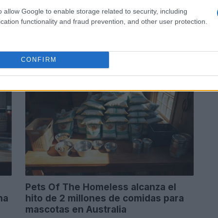
o allow Google to enable storage related to security, including
a
Implementa un protocolo de cuarentena claro para
cation functionality and fraud prevention, and other user protection.
 de
tus peces nuevos y protege tu acuario comunitario
con esta guía paso a paso
Staff · 12 Jun 2026
CONFIRM
OTROS ANIMALES
Pets Of The Homeless alcanza el
na
hito de 2 millones de comidas para
mascotas en Australia