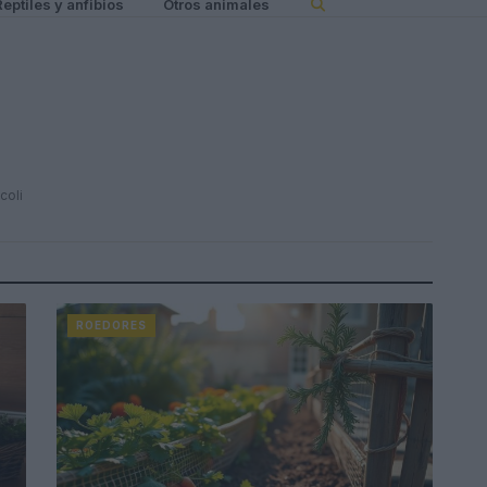
Reptiles y anfibios
Otros animales
coli
ROEDORES