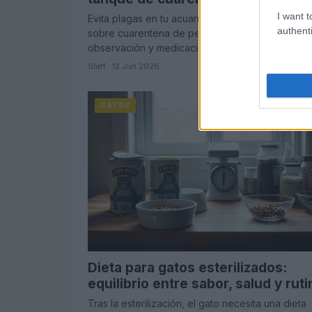
I want t
Evita plagas en tu acuario con esta guía detallad
authenti
sobre cuarentena de peces nuevos, protocolos
observación y medicación preventiva
Staff · 12 Jun 2026
GATOS
Dieta para gatos esterilizados:
equilibrio entre sabor, salud y ruti
Tras la esterilización, el gato necesita una dieta