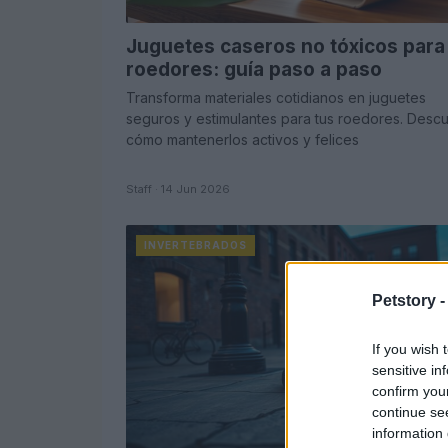
Juguetes caseros no tóxicos para
roedores: guía paso a paso
Transforma materiales cotidianos en juguetes
seguros y estimulantes para tus roedores. Desc
cómo mantenerlos activos y felices
Staff · 14 Jun 2026
INVERTEBRADOS
Petstory 
If you wish 
sensitive in
confirm you
continue se
information 