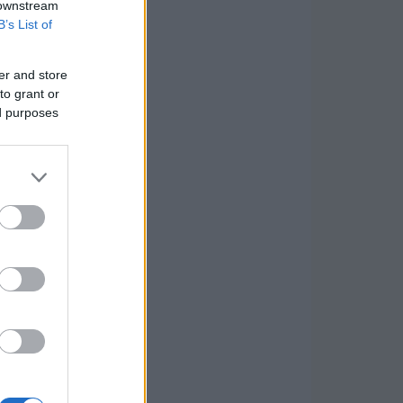
 downstream
B’s List of
er and store
to grant or
ed purposes