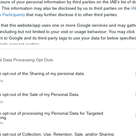
losure of your personal information by third parties on the IAB’s list of
. This information may also be disclosed by us to third parties on the
IA
Cómo identificar y convivir con
Participants
that may further disclose it to other third parties.
ura
serpientes urbanas de forma segura
el
Las serpientes urbanas son aliadas silenciosas en
 that this website/app uses one or more Google services and may gath
sin
nuestro ecosistema. Aprende a identificarlas,
including but not limited to your visit or usage behaviour. You may click 
entender su papel ecológico y convivir con ellas de
 to Google and its third-party tags to use your data for below specifi
forma…
ogle consent section.
Staff · 13 Jun 2026
l Data Processing Opt Outs
REPTILES Y ANFIBIOS
o opt-out of the Sharing of my personal data.
In
o opt-out of the Sale of my Personal Data.
In
to opt-out of processing my Personal Data for Targeted
ing.
In
o opt-out of Collection, Use, Retention, Sale, and/or Sharing