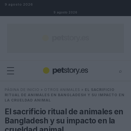
Saltar al contenido
9 agosto 2026
9 agosto 2026
⌕
×
⌕
PÁGINA DE INICIO
»
OTROS ANIMALES
»
EL SACRIFICIO
Buscar
RITUAL DE ANIMALES EN BANGLADESH Y SU IMPACTO EN
LA CRUELDAD ANIMAL
El sacrificio ritual de animales en
Bangladesh y su impacto en la
crueldad animal