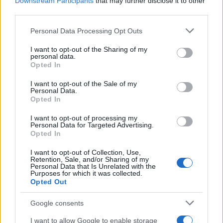
Downstream Participants
that may further disclose it to other
Staff
third parties.
Please note that this website/app uses one or more Google
Personal Data Processing Opt Outs
services and may gather and store information including but
not limited to your visit or usage behaviour. You may click to
I want to opt-out of the Sharing of my
personal data.
grant or deny consent to Google and its third-party tags to
Opted In
use your data for below specified purposes in below Google
consent section.
I want to opt-out of the Sale of my
Personal Data.
Opted In
I want to opt-out of processing my
Personal Data for Targeted Advertising.
Opted In
I want to opt-out of Collection, Use,
Retention, Sale, and/or Sharing of my
Personal Data that Is Unrelated with the
Purposes for which it was collected.
Opted Out
Google consents
I want to allow Google to enable storage