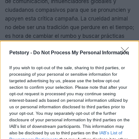
de comunicación, influenciadores globales y
ciudadanos compasivos para que se pronuncien y
apoyen esta crítica campaña. La crueldad animal
no debe ser una tradición que perdure en el tiempo;
es hora de cambiar el rumbo y buscar prácticas
que respeten la vida y la dignidad de todos los
Petstory -
Do Not Process My Personal Information
seres vivos.
Así que la próxima vez que escuches sobre
If you wish to opt-out of the sale, sharing to third parties, or
processing of your personal or sensitive information for
sacrificios rituales, recuerda que hay una
targeted advertising by us, please use the below opt-out
comunidad que aboga por el cambio. La lucha por
section to confirm your selection. Please note that after your
los derechos de los animales es un camino que
opt-out request is processed you may continue seeing
interest-based ads based on personal information utilized by
todos podemos recorrer, y cada voz cuenta. ¿Te
us or personal information disclosed to third parties prior to
unirás a esta causa?
your opt-out. You may separately opt-out of the further
disclosure of your personal information by third parties on the
IAB’s list of downstream participants. This information may
also be disclosed by us to third parties on the
IAB’s List of
AUTOR