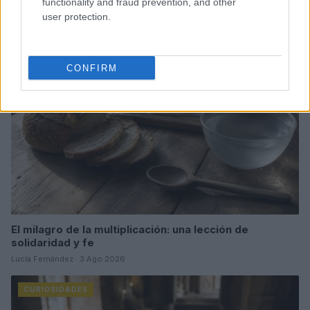
functionality and fraud prevention, and other
Lucía Fernández · 8 Ago 2026
user protection.
CURIOSIDADES
CONFIRM
El milagro de la multiplicación: una lección de
solidaridad y fe
Lucía Fernández · 3 Ago 2026
CURIOSIDADES