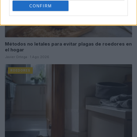
CONFIRM
Métodos no letales para evitar plagas de roedores en
el hogar
Javier Ortega · 1 Ago 2026
ROEDORES