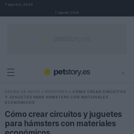
Saltar al contenido
7 agosto 2026
7 agosto 2026
⌕
×
⌕
PÁGINA DE INICIO
»
ROEDORES
»
CÓMO CREAR CIRCUITOS
Buscar
Y JUGUETES PARA HÁMSTERS CON MATERIALES
ECONÓMICOS
Cómo crear circuitos y juguetes
para hámsters con materiales
económicos