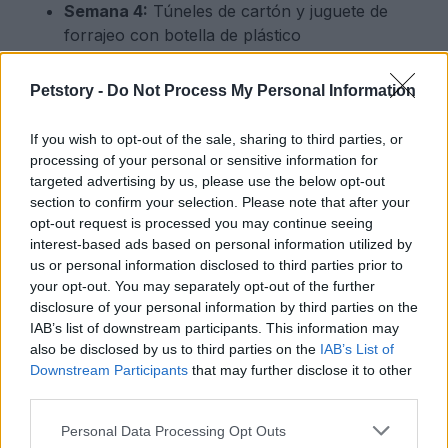
Semana 4:
Túneles de cartón y juguete de
forrajeo con botella de plástico
Rotar los juguetes cada semana mantendrá a tu
Petstory -
Do Not Process My Personal Information
hámster interesado y activo. Observa las
If you wish to opt-out of the sale, sharing to third parties, or
preferencias de tu mascota y ajusta la rotación
processing of your personal or sensitive information for
según sus gustos.
targeted advertising by us, please use the below opt-out
section to confirm your selection. Please note that after your
opt-out request is processed you may continue seeing
interest-based ads based on personal information utilized by
AUTOR
us or personal information disclosed to third parties prior to
Staff
your opt-out. You may separately opt-out of the further
disclosure of your personal information by third parties on the
IAB’s list of downstream participants. This information may
also be disclosed by us to third parties on the
IAB’s List of
Downstream Participants
that may further disclose it to other
third parties.
Please note that this website/app uses one or more Google
Personal Data Processing Opt Outs
services and may gather and store information including but