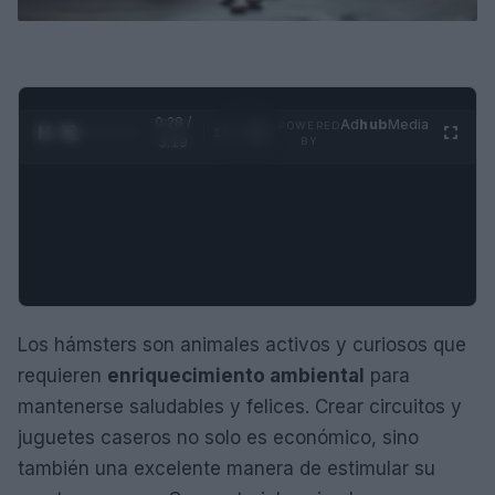
0:28 /
Ad
hub
Media
POWERED
1
/
4
3:19
BY
Los hámsters son animales activos y curiosos que
requieren
enriquecimiento ambiental
para
mantenerse saludables y felices. Crear circuitos y
juguetes caseros no solo es económico, sino
también una excelente manera de estimular su