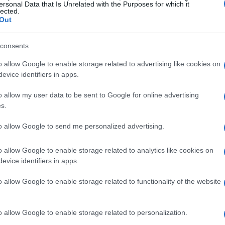
es. Los alimentos recomendados para incluir en
ersonal Data that Is Unrelated with the Purposes for which it
lected.
Out
o y cordero son opciones excelentes.
consents
sos omega-3 y omega-6 son fundamentales para un
o allow Google to enable storage related to advertising like cookies on
ardiovascular.
evice identifiers in apps.
egral y avena son buenas fuentes de energía.
vitaminas y minerales esenciales.
o allow my user data to be sent to Google for online advertising
s.
unos alimentos son peligrosos para ellos, como
to allow Google to send me personalized advertising.
ate. Mantener estos alimentos fuera de su
o allow Google to enable storage related to analytics like cookies on
evice identifiers in apps.
 de cachorro
o allow Google to enable storage related to functionality of the website
de golden retriever necesitan una dieta que
o allow Google to enable storage related to personalization.
so debe contener altas cantidades de proteínas