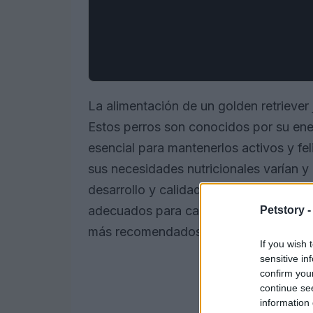
La alimentación de un golden retriever 
Estos perros son conocidos por su energ
esencial para mantenerlos activos y fel
sus necesidades nutricionales varían y
desarrollo y calidad de vida. A conti
adecuados para cada fase de la vida de
Petstory 
más recomendados.
If you wish 
sensitive in
confirm you
continue se
information 