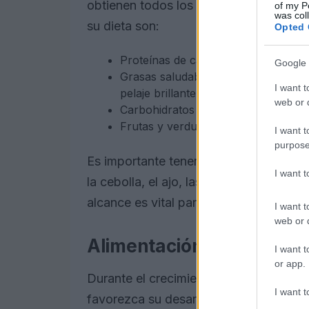
obtienen todos los nutrientes esencial
of my P
was col
su dieta son:
Opted 
Proteínas de calidad: pollo, pescad
Google 
Grasas saludables: los ácidos gra
I want t
pelaje brillante y una buena salud c
web or d
Carbohidratos complejos: arroz int
Frutas y verduras frescas: aportan 
I want t
purpose
Es importante tener en cuenta que alg
I want 
la cebolla, el ajo, las uvas y el chocol
alcance es vital para su salud.
I want t
web or d
Alimentación en la etapa
I want t
or app.
Durante el crecimiento, los cachorros 
I want t
favorezca su desarrollo. Un buen pien