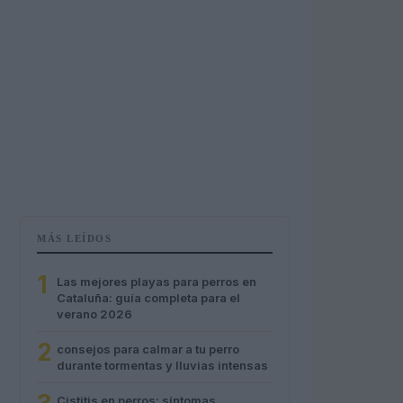
MÁS LEÍDOS
1
Las mejores playas para perros en
Cataluña: guía completa para el
verano 2026
2
consejos para calmar a tu perro
durante tormentas y lluvias intensas
Cistitis en perros: síntomas,