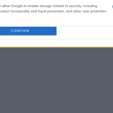
ara fortalecer sus huesos. Algunos de los
o allow Google to enable storage related to security, including
en:
cation functionality and fraud prevention, and other user protection.
CONFIRM