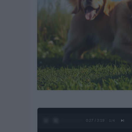
0:28 / 3:19
1
/
4