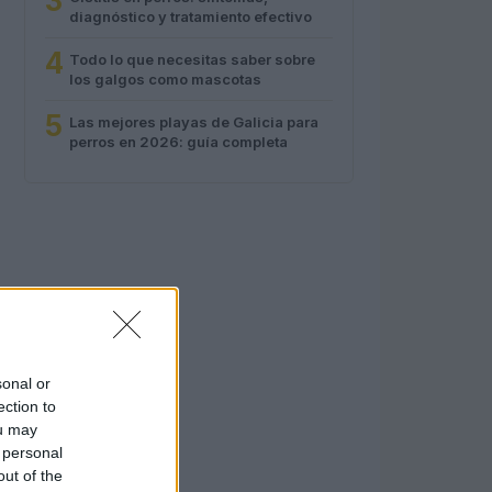
3
diagnóstico y tratamiento efectivo
4
Todo lo que necesitas saber sobre
los galgos como mascotas
5
Las mejores playas de Galicia para
perros en 2026: guía completa
sonal or
ection to
ou may
 personal
out of the