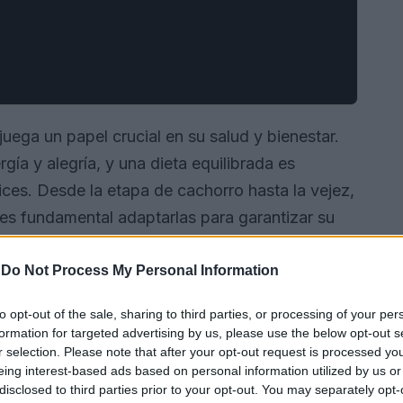
juega un papel crucial en su salud y bienestar.
ía y alegría, y una dieta equilibrada es
ices. Desde la etapa de cachorro hasta la vejez,
 es fundamental adaptarlas para garantizar su
nuación, exploraremos qué alimentos son más
 un golden retriever y cuáles son los piensos
-
Do Not Process My Personal Information
to opt-out of the sale, sharing to third parties, or processing of your per
formation for targeted advertising by us, please use the below opt-out s
r selection. Please note that after your opt-out request is processed y
eing interest-based ads based on personal information utilized by us or
disclosed to third parties prior to your opt-out. You may separately opt-