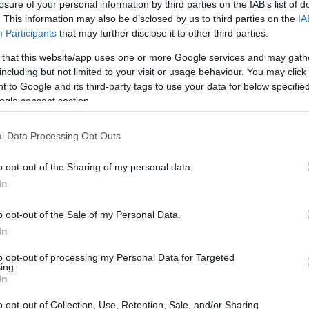
losure of your personal information by third parties on the IAB’s list of
. This information may also be disclosed by us to third parties on the
IA
Participants
that may further disclose it to other third parties.
 that this website/app uses one or more Google services and may gath
including but not limited to your visit or usage behaviour. You may click 
 to Google and its third-party tags to use your data for below specifi
ogle consent section.
l Data Processing Opt Outs
o opt-out of the Sharing of my personal data.
In
o opt-out of the Sale of my Personal Data.
nales de un golden retriever
In
ndes y activos, requieren una dieta rica en
to opt-out of processing my Personal Data for Targeted
ing.
cantidad de proteínas, grasas saludables y
In
también es clave para asegurarse de que
o opt-out of Collection, Use, Retention, Sale, and/or Sharing