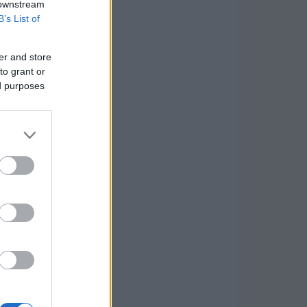
 downstream
B’s List of
er and store
to grant or
ed purposes