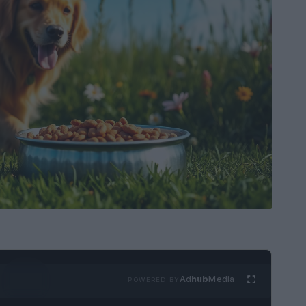
Ad
hub
Media
POWERED BY