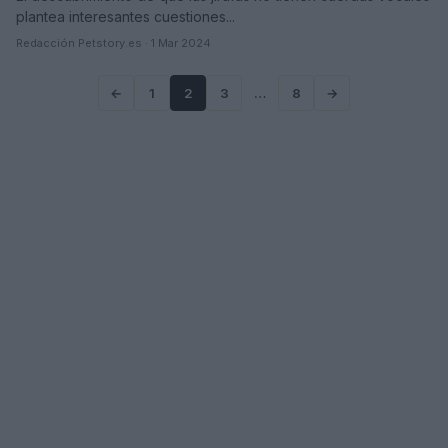
plantea interesantes cuestiones...
Redacción Petstory.es · 1 Mar 2024
←
1
2
3
…
8
→