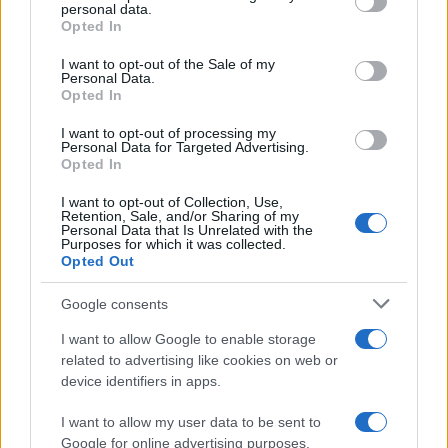
personal data.
grant or deny consent to Google and its third-party tags to
Opted In
use your data for below specified purposes in below Google
Día de la Foca, 5 curiosidades
consent section.
I want to opt-out of the Sale of my
Personal Data.
Las focas son animales fascinantes que han evolucionado
Opted In
para vivir en ambientes acuáticos extremos...
Redacción Petstory.es · 22 Mar 2024
I want to opt-out of processing my
Personal Data for Targeted Advertising.
Opted In
CURIOSIDADES
I want to opt-out of Collection, Use,
Retention, Sale, and/or Sharing of my
Personal Data that Is Unrelated with the
Purposes for which it was collected.
Opted Out
Google consents
I want to allow Google to enable storage
related to advertising like cookies on web or
device identifiers in apps.
Equinoccio de primavera: si tienes perro o
I want to allow my user data to be sent to
gato cuidado con estas cosas
Google for online advertising purposes.