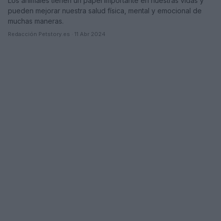
Los animales tienen un papel importante en nuestras vidas y
pueden mejorar nuestra salud física, mental y emocional de
muchas maneras.
Redacción Petstory.es · 11 Abr 2024