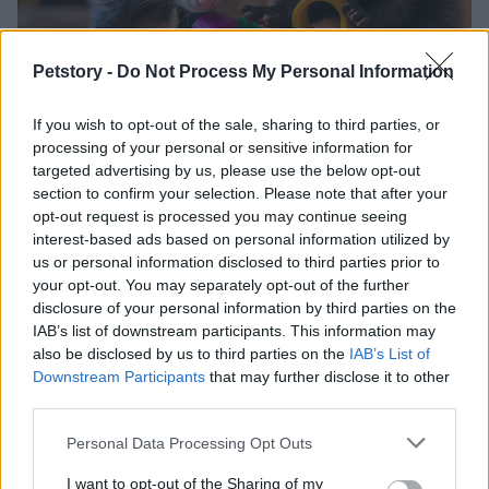
Petstory -
Do Not Process My Personal Information
A los hurones les encantan los juguetes
If you wish to opt-out of the sale, sharing to third parties, or
processing of your personal or sensitive information for
con sonidos
targeted advertising by us, please use the below opt-out
Los hurones son animales juguetones y activos que necesitan
section to confirm your selection. Please note that after your
estimulación constante para mantenerse felices y saludables...
opt-out request is processed you may continue seeing
Redacción Petstory.es · 29 Mar 2024
interest-based ads based on personal information utilized by
us or personal information disclosed to third parties prior to
your opt-out. You may separately opt-out of the further
OTROS ANIMALES
disclosure of your personal information by third parties on the
IAB’s list of downstream participants. This information may
also be disclosed by us to third parties on the
IAB’s List of
Downstream Participants
that may further disclose it to other
third parties.
Please note that this website/app uses one or more Google
Personal Data Processing Opt Outs
services and may gather and store information including but
not limited to your visit or usage behaviour. You may click to
I want to opt-out of the Sharing of my