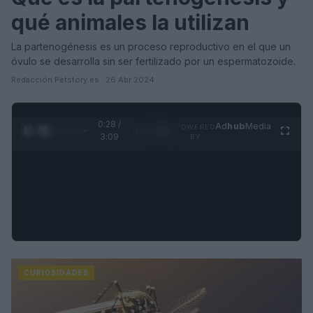
qué animales la utilizan
La partenogénesis es un proceso reproductivo en el que un
óvulo se desarrolla sin ser fertilizado por un espermatozoide.
Redacción Petstory.es · 26 Abr 2024
0:30 /
Ad
hub
Media
POWERED
1
/
4
3:09
BY
CURIOSIDADES