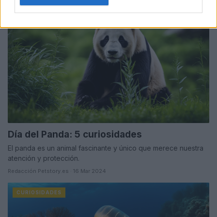
OTROS ANIMALES
Día del Panda: 5 curiosidades
El panda es un animal fascinante y único que merece nuestra
atención y protección.
Redacción Petstory.es · 16 Mar 2024
CURIOSIDADES