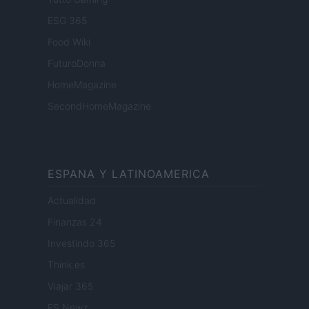
ESG 365
Food Wiki
FuturoDonna
HomeMagazine
SecondHomeMagazine
ESPANA Y LATINOAMERICA
Actualidad
Finanzas 24
Investindo 365
Think.es
Viajar 365
ES Newz