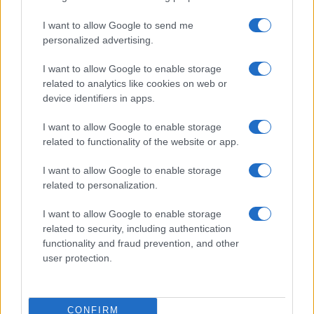
El equinoccio de primavera es una época de cambios para
nuestras mascotas. Con las precauciones adecuadas,
I want to allow Google to send me
podemos garantizar su bienestar y disfrutar…
personalized advertising.
Redacción Petstory.es · 20 Mar 2024
I want to allow Google to enable storage
related to analytics like cookies on web or
AVES
device identifiers in apps.
I want to allow Google to enable storage
related to functionality of the website or app.
I want to allow Google to enable storage
related to personalization.
I want to allow Google to enable storage
related to security, including authentication
functionality and fraud prevention, and other
Día del águila: 5 curiosidades
user protection.
Te presentamos las 5 curiosidades más interesantes sobre las
águilas en el Día del águila.
Redacción Petstory.es · 18 Mar 2024
CONFIRM