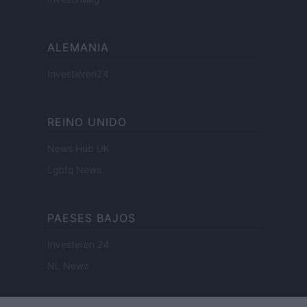
ALEMANIA
Investieren24
REINO UNIDO
News Hub UK
Lgbtq News
PAESES BAJOS
Investeren 24
NL Newz