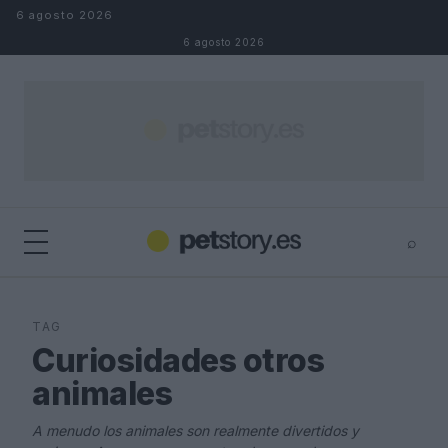
Saltar al contenido
6 agosto 2026
6 agosto 2026
⌕
×
⌕
Buscar
TAG
Curiosidades otros
animales
A menudo los animales son realmente divertidos y