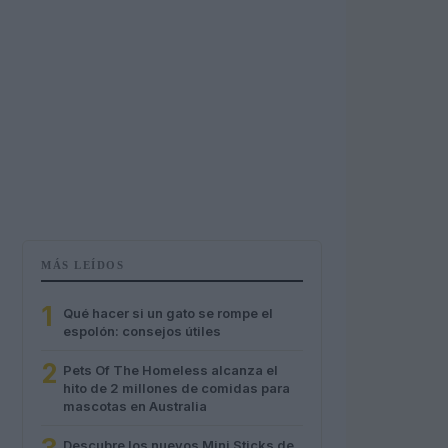
MÁS LEÍDOS
1
Qué hacer si un gato se rompe el
espolón: consejos útiles
2
Pets Of The Homeless alcanza el
hito de 2 millones de comidas para
mascotas en Australia
Descubre los nuevos Mini Sticks de