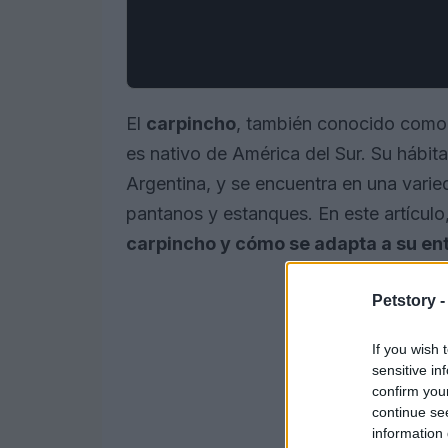
El
carpincho
, también conocido como 
es nativo de América del Sur. Su hábit
Argentina, y se encuentra en una varie
pantanos y estanques. En este artícul
carpincho y cómo se adapta a su en
Petstory 
If you wish 
sensitive in
confirm you
continue se
information 