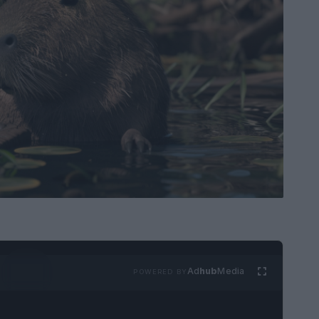
Ad
hub
Media
POWERED BY