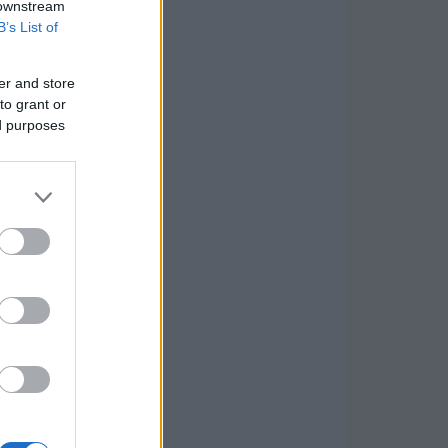
 downstream
B’s List of
er and store
to grant or
ed purposes