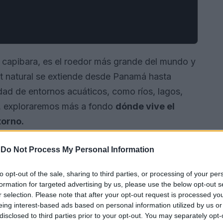
capibara, es el roedor más grande del mundo y
at natural se extiende desde Panamá hasta
dad de entornos acuáticos, como ríos, lagos,
o, exploraremos más a fondo
dónde vive el
torno.
-
Do Not Process My Personal Information
to opt-out of the sale, sharing to third parties, or processing of your per
formation for targeted advertising by us, please use the below opt-out s
r selection. Please note that after your opt-out request is processed y
eing interest-based ads based on personal information utilized by us or
disclosed to third parties prior to your opt-out. You may separately opt-