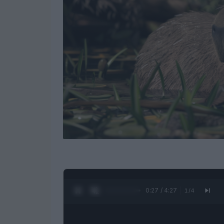
0:28 / 4:27
1
/
4