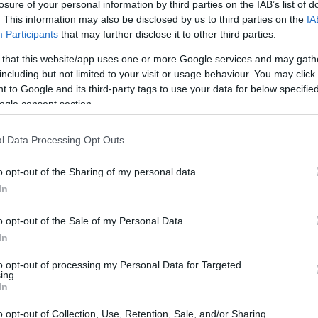
losure of your personal information by third parties on the IAB’s list of
. This information may also be disclosed by us to third parties on the
IA
Participants
that may further disclose it to other third parties.
 that this website/app uses one or more Google services and may gath
including but not limited to your visit or usage behaviour. You may click 
 to Google and its third-party tags to use your data for below specifi
ogle consent section.
l Data Processing Opt Outs
o opt-out of the Sharing of my personal data.
In
, lo que significa que pasa la
mayor parte de
cerca de cuerpos de agua, como ríos y lagos,
o opt-out of the Sale of my Personal Data.
In
se fresco y evitar a los depredadores. Además,
ón, ya que se alimenta principalmente de plantas
to opt-out of processing my Personal Data for Targeted
ing.
In
o opt-out of Collection, Use, Retention, Sale, and/or Sharing