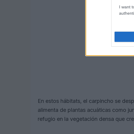
I want t
authenti
En estos hábitats, el carpincho se des
alimenta de plantas acuáticas como jun
refugio en la vegetación densa que cr