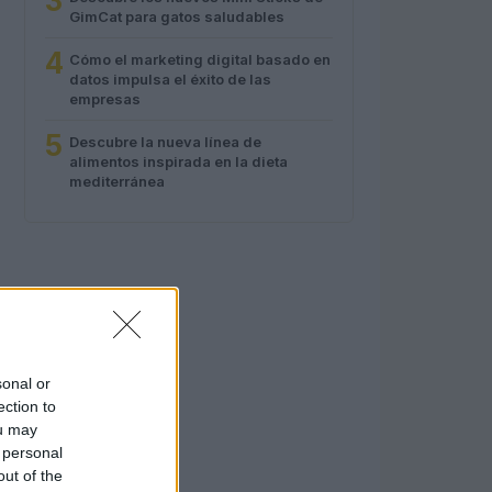
3
GimCat para gatos saludables
4
Cómo el marketing digital basado en
datos impulsa el éxito de las
empresas
5
Descubre la nueva línea de
alimentos inspirada en la dieta
mediterránea
sonal or
ection to
ou may
 personal
out of the