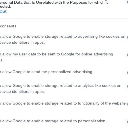
ruye
madrigueras
en las orillas para descansar
ersonal Data that Is Unrelated with the Purposes for which it
lected.
cavadas en el suelo y tienen múltiples entradas
Out
 rápidamente si se sienten amenazados. También
s de vegetación acuática para descansar y tomar
consents
o allow Google to enable storage related to advertising like cookies on
evice identifiers in apps.
o allow my user data to be sent to Google for online advertising
s.
ho también puede encontrarse en pantanos
to allow Google to send me personalized advertising.
 una gran cantidad de vegetación acuática, que
os pantanos y humedales también proporcionan
o allow Google to enable storage related to analytics like cookies on
dadores, ya que suelen ser áreas menos
evice identifiers in apps.
o allow Google to enable storage related to functionality of the website
o allow Google to enable storage related to personalization.