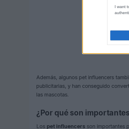
I want t
authenti
Además, algunos pet influencers tamb
publicitarias, y han conseguido conver
las mascotas.
¿Por qué son importantes 
Los
pet influencers
son importantes p