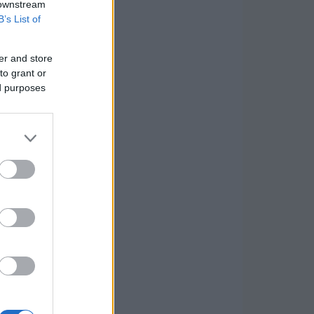
 downstream
B’s List of
er and store
to grant or
ed purposes