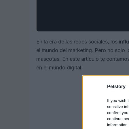
En la era de las redes sociales, los in
el mundo del marketing. Pero no solo 
mascotas. En este artículo te contamo
en el mundo digital.
Petstory 
If you wish 
sensitive in
confirm you
continue se
information 