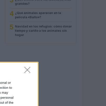
3
grandes?
4
¿Qué animales aparecen en la
película «Balto»?
5
Navidad en los refugios: cómo donar
tiempo y cariño a los animales sin
hogar
sonal or
ection to
ou may
 personal
out of the