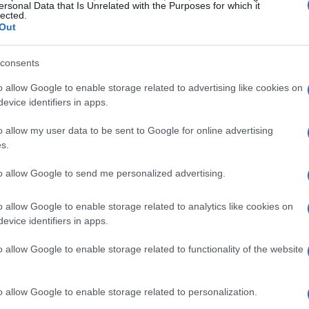
ersonal Data that Is Unrelated with the Purposes for which it
ara compartir fotos y vídeos de ellos, y han
lected.
Out
idores.
consents
encers?
o allow Google to enable storage related to advertising like cookies on
evice identifiers in apps.
do en redes sociales, como fotos y vídeos de
o allow my user data to be sent to Google for online advertising
dades, y productos que les gustan. Muchos de
s.
ara promocionar productos relacionados con
cesorios. A veces, los
pet infuencers ganan
to allow Google to send me personalized advertising.
o allow Google to enable storage related to analytics like cookies on
evice identifiers in apps.
o allow Google to enable storage related to functionality of the website
o allow Google to enable storage related to personalization.