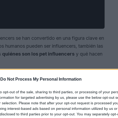
fluencers se han convertido en una figura clave en
los humanos pueden ser influencers, también las
s
quiénes son los pet influencers
y qué hacen
-
Do Not Process My Personal Information
to opt-out of the sale, sharing to third parties, or processing of your per
formation for targeted advertising by us, please use the below opt-out s
r selection. Please note that after your opt-out request is processed y
eing interest-based ads based on personal information utilized by us or
disclosed to third parties prior to your opt-out. You may separately opt-