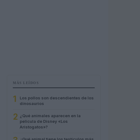
MÁS LEÍDOS
1
Los pollos son descendientes de los
dinosaurios
2
¿Qué animales aparecen en la
película de Disney «Los
Aristogatos»?
¿Qué animal tiene los testículos más