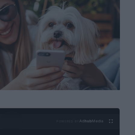
Ad
hub
Media
POWERED BY