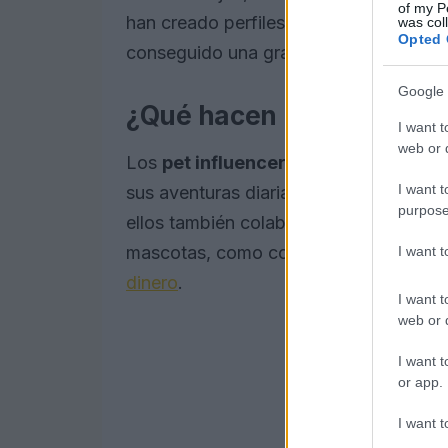
of my P
han creado perfiles en redes sociales p
was col
Opted 
conseguido una gran cantidad de segu
Google 
¿Qué hacen los pet influ
I want t
web or d
Los
pet influencers
comparten conteni
I want t
sus aventuras diarias, trucos y habili
purpose
ellos también colaboran con marcas p
mascotas, como comida, juguetes o ac
I want 
dinero
.
I want t
web or d
I want t
or app.
I want t