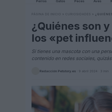
Perros
Gatos
Peces
Aves
PÁGINA DE INICIO
»
CURIOSIDADES
»
¿QUIÉNES
¿Quiénes son y 
los «pet influe
Si tienes una mascota con una perso
contenido en redes sociales, quizás
Redacción Petstory.es
·
9 abril 2024
· 3 min