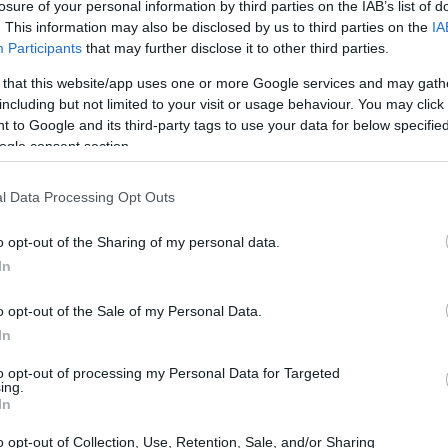
losure of your personal information by third parties on the IAB’s list of
. This information may also be disclosed by us to third parties on the
IA
Participants
that may further disclose it to other third parties.
 that this website/app uses one or more Google services and may gath
including but not limited to your visit or usage behaviour. You may click 
 to Google and its third-party tags to use your data for below specifi
ogle consent section.
l Data Processing Opt Outs
ncers?
o opt-out of the Sharing of my personal data.
In
tienen una gran cantidad de seguidores en
ook o YouTube. Estos animales se han
o opt-out of the Sale of my Personal Data.
a red, gracias a su carisma, belleza y
In
to opt-out of processing my Personal Data for Targeted
ing.
In
 y gatos, aunque también hay otros animales
os. Lo que tienen en común es que sus dueños
o opt-out of Collection, Use, Retention, Sale, and/or Sharing