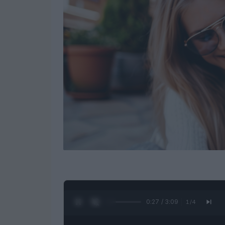
0:28 / 3:09
1
/
4