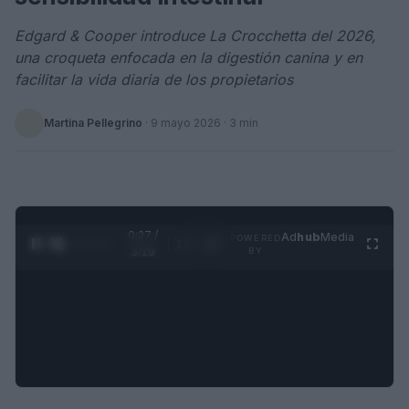
Edgard & Cooper introduce La Crocchetta del 2026,
una croqueta enfocada en la digestión canina y en
facilitar la vida diaria de los propietarios
Martina Pellegrino
·
9 mayo 2026
· 3 min
0:28 /
Ad
hub
Media
POWERED
1
/
4
3:19
BY