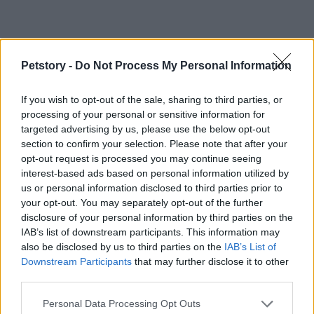
Petstory -
Do Not Process My Personal Information
If you wish to opt-out of the sale, sharing to third parties, or
AUTOR
processing of your personal or sensitive information for
Martina Pellegrino
targeted advertising by us, please use the below opt-out
Martina Pellegrino propuso y cuidó el dossier
section to confirm your selection. Please note that after your
sobre la restauración de los Uffizi tras una
opt-out request is processed you may continue seeing
inspección en la obra, defendiendo una línea
interest-based ads based on personal information utilized by
editorial de contextualización histórica.
us or personal information disclosed to third parties prior to
Redactora histórica, es conocida por un
your opt-out. You may separately opt-out of the further
detalle: anota cronologías en postales
disclosure of your personal information by third parties on the
antiguas de Florencia.
IAB’s list of downstream participants. This information may
also be disclosed by us to third parties on the
IAB’s List of
Downstream Participants
that may further disclose it to other
third parties.
Please note that this website/app uses one or more Google
Personal Data Processing Opt Outs