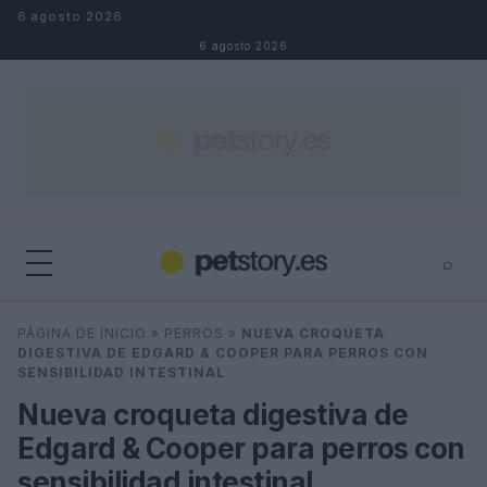
Saltar al contenido
6 agosto 2026
6 agosto 2026
⌕
×
⌕
PÁGINA DE INICIO
»
PERROS
»
NUEVA CROQUETA
Buscar
DIGESTIVA DE EDGARD & COOPER PARA PERROS CON
SENSIBILIDAD INTESTINAL
Nueva croqueta digestiva de
Edgard & Cooper para perros con
sensibilidad intestinal