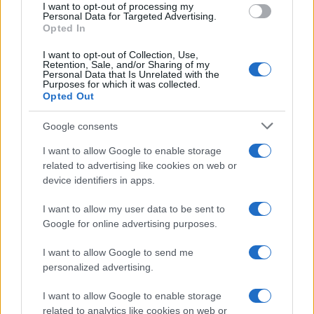
I want to opt-out of processing my
Personal Data for Targeted Advertising.
Opted In
Sigue leyendo
I want to opt-out of Collection, Use,
Retention, Sale, and/or Sharing of my
Personal Data that Is Unrelated with the
PERROS
Purposes for which it was collected.
Opted Out
Google consents
I want to allow Google to enable storage
related to advertising like cookies on web or
device identifiers in apps.
I want to allow my user data to be sent to
Google for online advertising purposes.
I want to allow Google to send me
personalized advertising.
Dónde ir a la playa con tu perro: normas y destinos
pet-friendly en España
I want to allow Google to enable storage
Andrés Rodríguez · 7 Ago 2026
related to analytics like cookies on web or