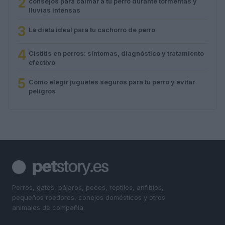
2
consejos para calmar a tu perro durante tormentas y
lluvias intensas
3
La dieta ideal para tu cachorro de perro
4
Cistitis en perros: síntomas, diagnóstico y tratamiento
efectivo
5
Cómo elegir juguetes seguros para tu perro y evitar
peligros
Perros, gatos, pájaros, peces, reptiles, anfibios,
pequeños roedores, conejos domésticos y otros
animales de compañía.