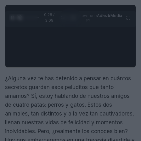
0:29 /
Ad
hub
Media
POWERED
1
/
4
3:09
BY
¿Alguna vez te has detenido a pensar en cuántos
secretos guardan esos peluditos que tanto
amamos? Sí, estoy hablando de nuestros amigos
de cuatro patas: perros y gatos. Estos dos
animales, tan distintos y a la vez tan cautivadores,
llenan nuestras vidas de felicidad y momentos
inolvidables. Pero, ¿realmente los conoces bien?
Hoy nos embarcaremos en una travesía divertida y