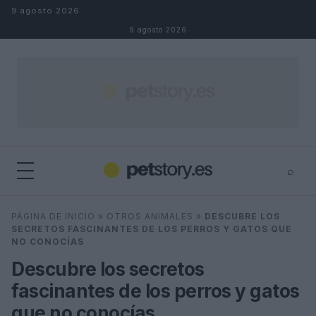
Saltar al contenido
9 agosto 2026
9 agosto 2026
⌕
×
⌕
PÁGINA DE INICIO
»
OTROS ANIMALES
»
DESCUBRE LOS
Buscar
SECRETOS FASCINANTES DE LOS PERROS Y GATOS QUE
NO CONOCÍAS
Descubre los secretos
fascinantes de los perros y gatos
que no conocías