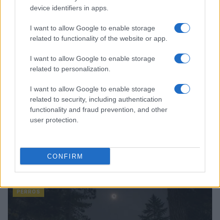
device identifiers in apps.
PERROS
I want to allow Google to enable storage
related to functionality of the website or app.
I want to allow Google to enable storage
related to personalization.
I want to allow Google to enable storage
related to security, including authentication
functionality and fraud prevention, and other
user protection.
Efectos del eclipse solar en mascotas: consejos para
CONFIRM
proteger a perros, gatos y aves
Lucía Fernández · 7 Ago 2026
PERROS