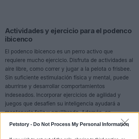
Actividades y ejercicio para el podenco
ibicenco
El podenco ibicenco es un perro activo que
requiere mucho ejercicio. Disfruta de actividades al
aire libre, como correr y jugar a la pelota o frisbee.
Sin suficiente estimulación física y mental, puede
aburrirse y desarrollar comportamientos
indeseados. Incorporar ejercicios de agilidad y
juegos que desafíen su inteligencia ayudará a
mantenerlo feliz y equilibrado. Además, es
fundamental proporcionarle un lugar cómodo para
Petstory -
Do Not Process My Personal Information
descansar, donde se sienta seguro y protegido.