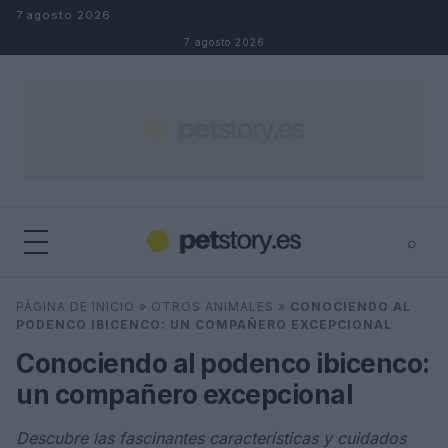
Saltar al contenido
7 agosto 2026
7 agosto 2026
⌕
×
⌕
PÁGINA DE INICIO
»
OTROS ANIMALES
»
CONOCIENDO AL
Buscar
PODENCO IBICENCO: UN COMPAÑERO EXCEPCIONAL
Conociendo al podenco ibicenco:
un compañero excepcional
Descubre las fascinantes características y cuidados