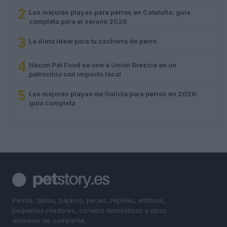
2
Las mejores playas para perros en Cataluña: guía
completa para el verano 2026
3
La dieta ideal para tu cachorro de perro
4
Necon Pet Food se une a Union Brescia en un
patrocinio con impacto local
5
Las mejores playas de Galicia para perros en 2026:
guía completa
Perros, gatos, pájaros, peces, reptiles, anfibios,
pequeños roedores, conejos domésticos y otros
animales de compañía.