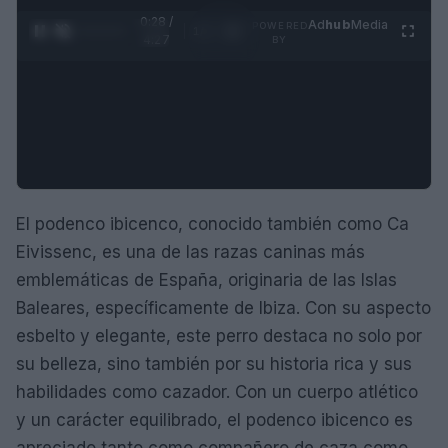
0:29 /
Ad
hub
Media
POWERED
1
/
4
4:27
BY
El podenco ibicenco, conocido también como Ca
Eivissenc, es una de las razas caninas más
emblemáticas de España, originaria de las Islas
Baleares, específicamente de Ibiza. Con su aspecto
esbelto y elegante, este perro destaca no solo por
su belleza, sino también por su historia rica y sus
habilidades como cazador. Con un cuerpo atlético
y un carácter equilibrado, el podenco ibicenco es
apreciado tanto como compañero de caza como