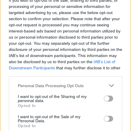
If you wish to opt-out of the sale, sharing to third parties, or
Adopción y vida familiar
processing of your personal or sensitive information for
targeted advertising by us, please use the below opt-out
Adoptar un podenco ibicenco puede ser una
section to confirm your selection. Please note that after your
opt-out request is processed you may continue seeing
experiencia gratificante. Es un perro que se adapta
interest-based ads based on personal information utilized by
bien a la vida familiar, siempre que se le brinde el
us or personal information disclosed to third parties prior to
ejercicio y cariño que necesita. Muchas veces,
your opt-out. You may separately opt-out of the further
disclosure of your personal information by third parties on the
estos perros terminan en refugios al ser
IAB’s list of downstream participants. This information may
descartados una vez que ya no son útiles para la
also be disclosed by us to third parties on the
IAB’s List of
caza. Al considerar la adopción, es importante
Downstream Participants
that may further disclose it to other
third parties.
evaluar si se pueden satisfacer sus necesidades
físicas y emocionales. La adopción de un podenco
Please note that this website/app uses one or more Google
Personal Data Processing Opt Outs
services and may gather and store information including but
ibicenco no solo le dará una segunda oportunidad
not limited to your visit or usage behaviour. You may click to
I want to opt-out of the Sharing of my
a un animal, sino que también enriquecerá la vida
personal data.
grant or deny consent to Google and its third-party tags to
Opted In
de su nueva familia.
use your data for below specified purposes in below Google
consent section.
I want to opt-out of the Sale of my
Personal Data.
Opted In