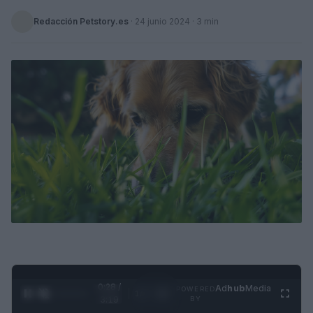
Redacción Petstory.es
·
24 junio 2024
· 3 min
0:29 /
Ad
hub
Media
POWERED
1
/
4
3:19
BY