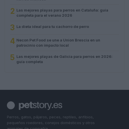
2
Las mejores playas para perros en Cataluña: guía
completa para el verano 2026
3
La dieta ideal para tu cachorro de perro
4
Necon Pet Food se une a Union Brescia en un
patrocinio con impacto local
5
Las mejores playas de Galicia para perros en 2026:
guía completa
Perros, gatos, pájaros, peces, reptiles, anfibios,
pequeños roedores, conejos domésticos y otros
animales de compañía.