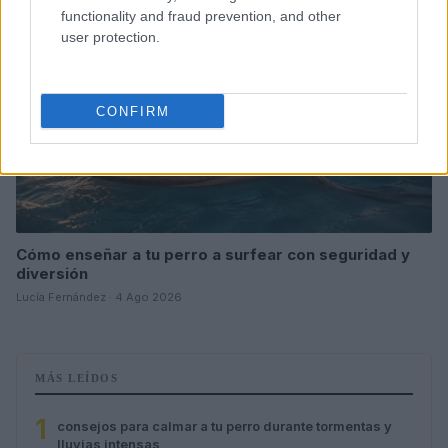
functionality and fraud prevention, and other
user protection.
CONFIRM
Cómo enseñar a tu perro a surfear con seguridad y
diversión
Lucía Fernández · 4 Ago 2026
MÁS LEÍDOS
1
consejos para calmar a tu perro durante tormentas y
lluvias intensas