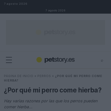
Saltar al contenido
7 agosto 2026
7 agosto 2026
⌕
×
⌕
PÁGINA DE INICIO
»
PERROS
»
¿POR QUÉ MI PERRO COME
Buscar
HIERBA?
¿Por qué mi perro come hierba?
Hay varias razones por las que los perros pueden
comer hierba...