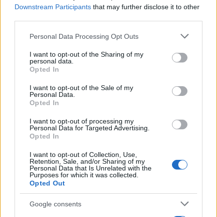
Downstream Participants
that may further disclose it to other
third parties.
Please note that this website/app uses one or more Google
Personal Data Processing Opt Outs
services and may gather and store information including but
Sigue leyendo
not limited to your visit or usage behaviour. You may click to
I want to opt-out of the Sharing of my
personal data.
grant or deny consent to Google and its third-party tags to
Opted In
use your data for below specified purposes in below Google
PERROS
consent section.
I want to opt-out of the Sale of my
Personal Data.
Opted In
I want to opt-out of processing my
Personal Data for Targeted Advertising.
Opted In
I want to opt-out of Collection, Use,
Retention, Sale, and/or Sharing of my
Personal Data that Is Unrelated with the
Purposes for which it was collected.
Opted Out
Google consents
La trágica historia de Eva, campeona de agility