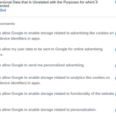
ersonal Data that Is Unrelated with the Purposes for which it
idadores
lected.
Out
ndación Kike Osborne, destaca que los
consents
sibles
en el relato de la discapacidad. «Cuando
ad, toda tu atención está puesta en él o en ella.
o allow Google to enable storage related to advertising like cookies on
evice identifiers in apps.
ivindicar tu esfuerzo, tu sacrificio o tu
cuidar», explica.
o allow my user data to be sent to Google for online advertising
s.
ema de percepción social, sino también una
to allow Google to send me personalized advertising.
udo no se colocan en el centro del relato
uien más lo necesita. La Fundación Kike
o allow Google to enable storage related to analytics like cookies on
evice identifiers in apps.
istiendo en la importancia de reconocer y
ilenciosa.
o allow Google to enable storage related to functionality of the website
o allow Google to enable storage related to personalization.