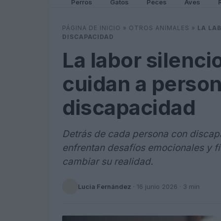
Perros
Gatos
Peces
Aves
PÁGINA DE INICIO
»
OTROS ANIMALES
»
LA LA
DISCAPACIDAD
La labor silenc
cuidan a perso
discapacidad
Detrás de cada persona con discap
enfrentan desafíos emocionales y f
cambiar su realidad.
Lucía Fernández
·
16 junio 2026
· 3 min