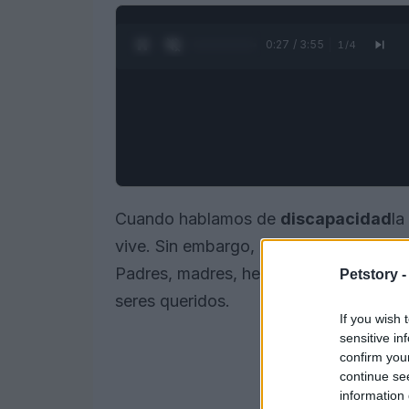
0:28 / 3:55
1
/
4
Cuando hablamos de
discapacidad
la
vive. Sin embargo, hay un grupo que 
Padres, madres, hermanos y familiares
Petstory 
seres queridos.
If you wish 
sensitive in
confirm you
continue se
information 