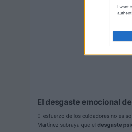
I want t
authenti
El desgaste emocional de
El esfuerzo de los cuidadores no es so
Martínez subraya que el
desgaste psi