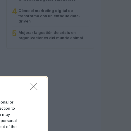
4
Cómo el marketing digital se
transforma con un enfoque data-
driven
5
Mejorar la gestión de crisis en
organizaciones del mundo animal
sonal or
ection to
ou may
 personal
out of the