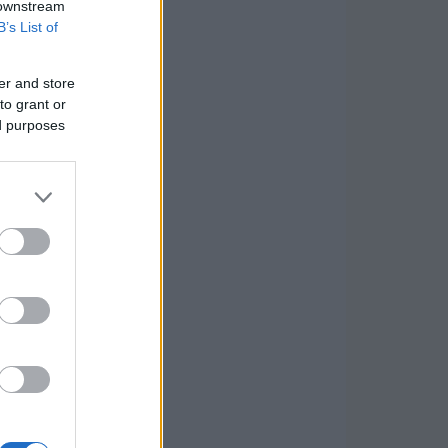
 downstream
B’s List of
er and store
to grant or
ed purposes