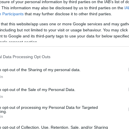
losure of your personal information by third parties on the IAB’s list of
. This information may also be disclosed by us to third parties on the
IA
Participants
that may further disclose it to other third parties.
 that this website/app uses one or more Google services and may gath
including but not limited to your visit or usage behaviour. You may click 
 to Google and its third-party tags to use your data for below specifi
ogle consent section.
l Data Processing Opt Outs
o opt-out of the Sharing of my personal data.
In
o opt-out of the Sale of my Personal Data.
la iniciativa de visibilizar esta realidad a través
In
 que se llevará a cabo los días 19 y 20 de junio
to opt-out of processing my Personal Data for Targeted
arcón. Los fondos recaudados se destinarán a
ing.
ar
emocional
para familias cuidadoras.
In
o opt-out of Collection, Use, Retention, Sale, and/or Sharing