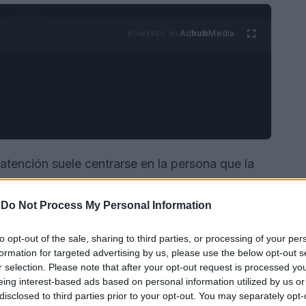
Ad
hub
Media
POWERED BY
 atención suele centrarse en la persona que la
a menudo pasa desapercibido: los
cuidadores
.
 que reorganizan sus vidas para apoyar a sus
-
Do Not Process My Personal Information
to opt-out of the sale, sharing to third parties, or processing of your per
formation for targeted advertising by us, please use the below opt-out s
r selection. Please note that after your opt-out request is processed y
eing interest-based ads based on personal information utilized by us or
disclosed to third parties prior to your opt-out. You may separately opt-