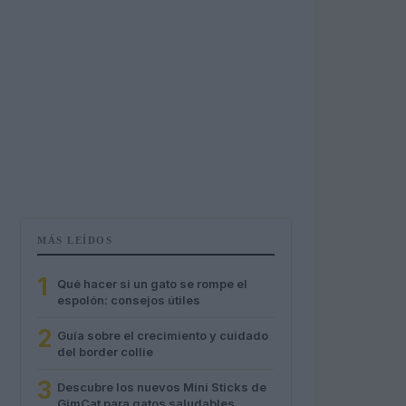
MÁS LEÍDOS
1
Qué hacer si un gato se rompe el
espolón: consejos útiles
2
Guía sobre el crecimiento y cuidado
del border collie
3
Descubre los nuevos Mini Sticks de
GimCat para gatos saludables