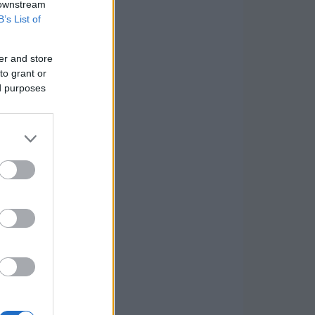
 downstream
B’s List of
er and store
to grant or
ed purposes