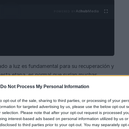
Ad
hub
Media
POWERED BY
ado a luz es fundamental para su recuperación y
 esta etapa, es normal que surjan muchas
ota a adaptarse a su nueva situación. Aquí te
-
Do Not Process My Personal Information
cuidados que necesita tu perra tras el parto.
to opt-out of the sale, sharing to third parties, or processing of your per
formation for targeted advertising by us, please use the below opt-out s
r selection. Please note that after your opt-out request is processed y
eing interest-based ads based on personal information utilized by us or
disclosed to third parties prior to your opt-out. You may separately opt-