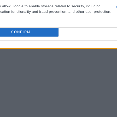
r emocional. Si notas que está muy agitada o
o allow Google to enable storage related to security, including
eciones anormales o falta de apetito, es
cation functionality and fraud prevention, and other user protection.
 para descartar cualquier complicación.
CONFIRM