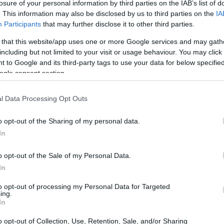
losure of your personal information by third parties on the IAB’s list of
. This information may also be disclosed by us to third parties on the
IA
Participants
that may further disclose it to other third parties.
 that this website/app uses one or more Google services and may gath
including but not limited to your visit or usage behaviour. You may click 
 to Google and its third-party tags to use your data for below specifi
ogle consent section.
l Data Processing Opt Outs
o opt-out of the Sharing of my personal data.
In
ntación adecuada
o opt-out of the Sale of my Personal Data.
In
una dieta equilibrada y nutritiva para recuperar
to opt-out of processing my Personal Data for Targeted
cachorros. Es recomendable optar por un pienso
ing.
In
do para perras lactantes, ya que contiene los
ción. Además, es aconsejable dividir su ración
o opt-out of Collection, Use, Retention, Sale, and/or Sharing