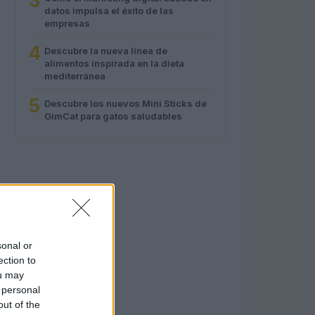
3
datos impulsa el éxito de las
empresas
4
Descubre la nueva línea de
alimentos inspirada en la dieta
mediterránea
5
Descubre los nuevos Mini Sticks de
GimCat para gatos saludables
sonal or
ection to
ou may
 personal
out of the