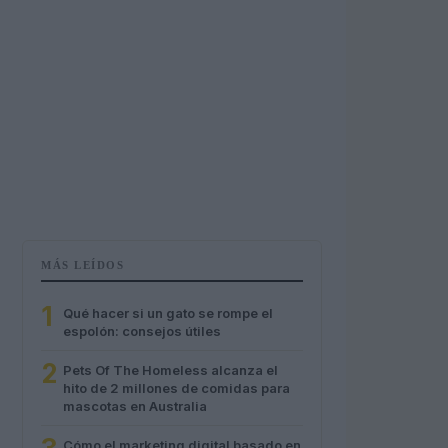
MÁS LEÍDOS
1
Qué hacer si un gato se rompe el
espolón: consejos útiles
2
Pets Of The Homeless alcanza el
hito de 2 millones de comidas para
mascotas en Australia
Cómo el marketing digital basado en