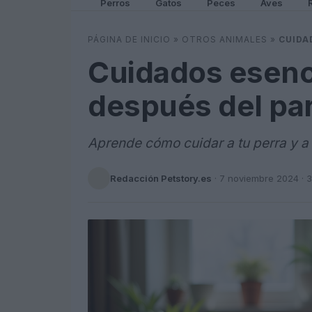
Perros
Gatos
Peces
Aves
PÁGINA DE INICIO
»
OTROS ANIMALES
»
CUIDA
Cuidados esenci
después del pa
Aprende cómo cuidar a tu perra y a
Redacción Petstory.es
·
7 noviembre 2024
· 