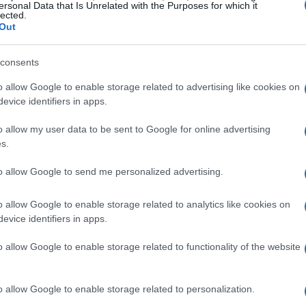
ersonal Data that Is Unrelated with the Purposes for which it
lected.
facilitar la digestión y asegurar que reciba
Out
consents
lados
o allow Google to enable storage related to advertising like cookies on
evice identifiers in apps.
ejercicio intenso inmediatamente después de dar
o allow my user data to be sent to Google for online advertising
eal es que solo salga para hacer sus
s.
emana, si muestra signos de energía, puedes
to allow Google to send me personalized advertising.
ranquilos. Recuerda siempre observar su
si parece cansada o incómoda.
o allow Google to enable storage related to analytics like cookies on
evice identifiers in apps.
nestar emocional
o allow Google to enable storage related to functionality of the website
sponsabilidad de cuidar a sus cachorros pueden
o allow Google to enable storage related to personalization.
 inquieta. Proporcionarle un ambiente tranquilo