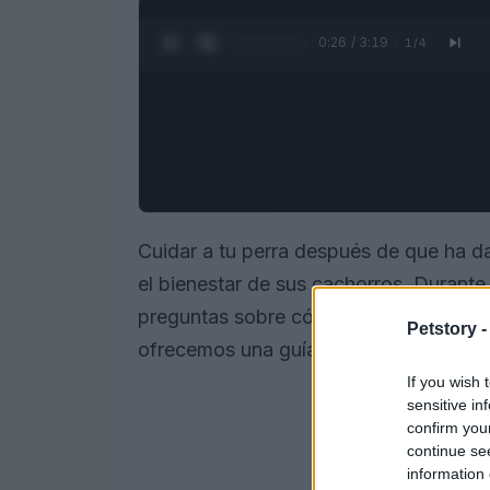
0:28 / 3:19
1
/
4
Cuidar a tu perra después de que ha d
el bienestar de sus cachorros. Durante
preguntas sobre cómo ayudar a tu masc
Petstory 
ofrecemos una guía completa sobre los 
If you wish 
sensitive in
confirm you
continue se
information 