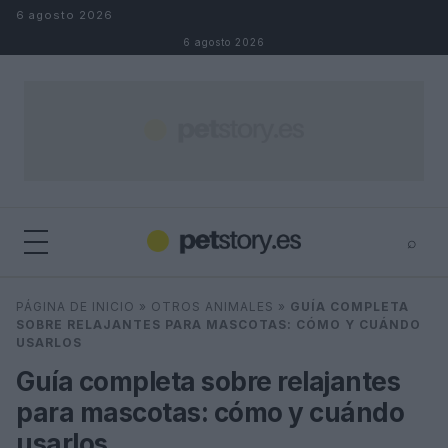
Saltar al contenido
6 agosto 2026
6 agosto 2026
⌕
×
⌕
PÁGINA DE INICIO
»
OTROS ANIMALES
»
GUÍA COMPLETA
Buscar
SOBRE RELAJANTES PARA MASCOTAS: CÓMO Y CUÁNDO
USARLOS
Guía completa sobre relajantes
para mascotas: cómo y cuándo
usarlos