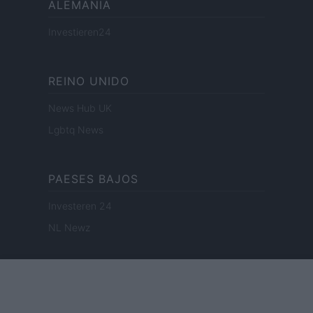
ALEMANIA
Investieren24
REINO UNIDO
News Hub UK
Lgbtq News
PAESES BAJOS
Investeren 24
NL Newz