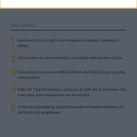
Lucía Fernández · 3 Ago 2026
MÁS LEÍDOS
1
Qué hacer si un gato se rompe el espolón: consejos
útiles
2
Guía sobre el crecimiento y cuidado del border collie
3
Descubre los nuevos Mini Sticks de GimCat para gatos
saludables
4
Pets Of The Homeless alcanza el hito de 2 millones de
comidas para mascotas en Australia
5
Cómo el marketing digital basado en datos impulsa el
éxito de las empresas