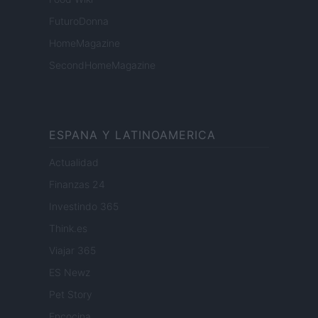
FuturoDonna
HomeMagazine
SecondHomeMagazine
ESPANA Y LATINOAMERICA
Actualidad
Finanzas 24
Investindo 365
Think.es
Viajar 365
ES Newz
Pet Story
Encocina