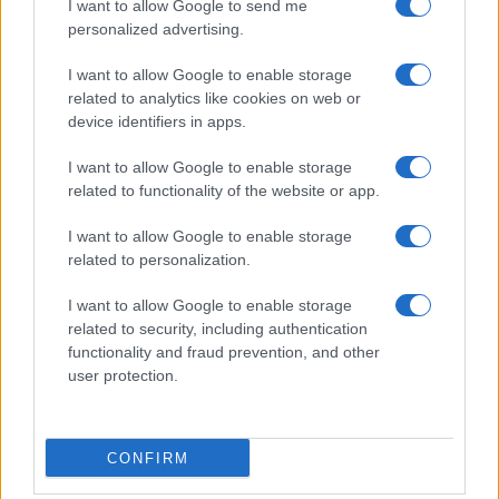
I want to allow Google to send me
personalized advertising.
Cómo una organización australiana ayuda a mantener
unidas a las personas vulnerables y sus mascotas
I want to allow Google to enable storage
Javier Ortega · 5 Ago 2026
related to analytics like cookies on web or
device identifiers in apps.
OTROS ANIMALES
I want to allow Google to enable storage
related to functionality of the website or app.
I want to allow Google to enable storage
related to personalization.
I want to allow Google to enable storage
related to security, including authentication
functionality and fraud prevention, and other
user protection.
Cómo reaccionan los animales durante un eclipse
CONFIRM
solar total