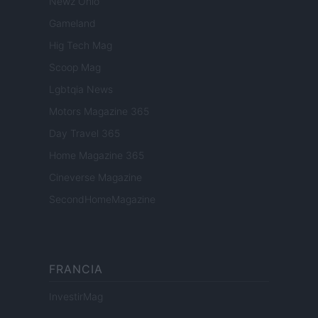
Newz Ohio
Gameland
Hig Tech Mag
Scoop Mag
Lgbtqia News
Motors Magazine 365
Day Travel 365
Home Magazine 365
Cineverse Magazine
SecondHomeMagazine
FRANCIA
InvestirMag