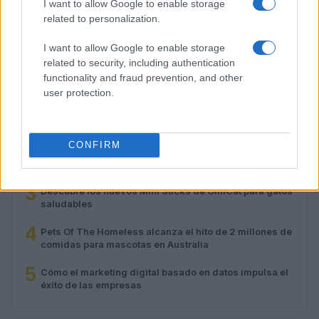
I want to allow Google to enable storage
solar total
related to personalization.
Lucía Fernández · 3 Ago 2026
I want to allow Google to enable storage
related to security, including authentication
functionality and fraud prevention, and other
MÁS LEÍDOS
user protection.
1
Qué hacer si un gato se rompe el espolón: consejos
útiles
CONFIRM
2
Guía sobre el crecimiento y cuidado del border collie
3
Descubre los nuevos Mini Sticks de GimCat para gatos
saludables
4
Pets Of The Homeless alcanza el hito de 2 millones de
comidas para mascotas en Australia
5
Cómo el marketing digital basado en datos impulsa el
éxito de las empresas