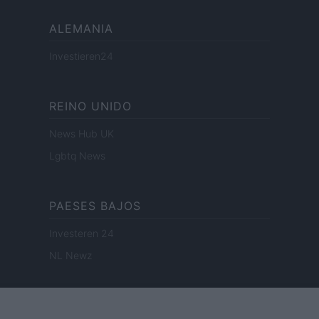
ALEMANIA
Investieren24
REINO UNIDO
News Hub UK
Lgbtq News
PAESES BAJOS
Investeren 24
NL Newz