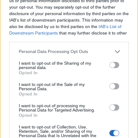
us or personal information disclosed to third parties prior to
your opt-out. You may separately opt-out of the further
disclosure of your personal information by third parties on the
IAB’s list of downstream participants. This information may
also be disclosed by us to third parties on the
IAB’s List of
Downstream Participants
that may further disclose it to other
third parties.
Métodos éticos para disuadir palomas urbanas sin
Please note that this website/app uses one or more Google
Personal Data Processing Opt Outs
dañarlas
services and may gather and store information including but
Javier Ortega · 5 Ago 2026
not limited to your visit or usage behaviour. You may click to
I want to opt-out of the Sharing of my
personal data.
grant or deny consent to Google and its third-party tags to
Opted In
OTROS ANIMALES
use your data for below specified purposes in below Google
consent section.
I want to opt-out of the Sale of my
Personal Data.
Opted In
I want to opt-out of processing my
Personal Data for Targeted Advertising.
Opted In
I want to opt-out of Collection, Use,
Retention, Sale, and/or Sharing of my
Personal Data that Is Unrelated with the