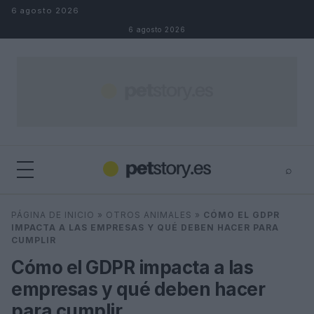
Saltar al contenido
6 agosto 2026
6 agosto 2026
⌕
×
⌕
PÁGINA DE INICIO
»
OTROS ANIMALES
»
CÓMO EL GDPR
Buscar
IMPACTA A LAS EMPRESAS Y QUÉ DEBEN HACER PARA
CUMPLIR
Cómo el GDPR impacta a las
empresas y qué deben hacer
para cumplir