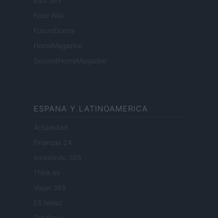
ESG 365
Food Wiki
FuturoDonna
HomeMagazine
SecondHomeMagazine
ESPANA Y LATINOAMERICA
Actualidad
Finanzas 24
Investindo 365
Think.es
Viajar 365
ES Newz
Pet Story