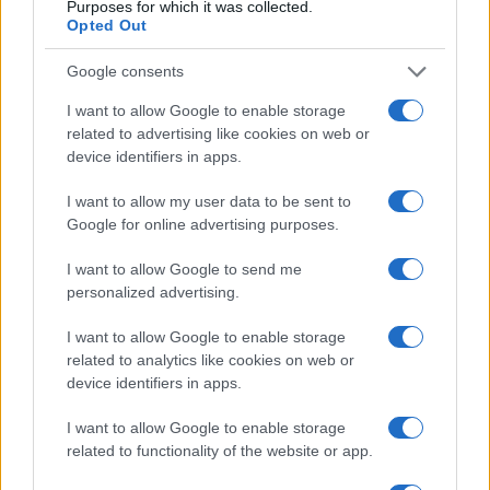
Purposes for which it was collected.
Opted Out
Google consents
Cómo una organización australiana ayuda a mantener
unidas a las personas vulnerables y sus mascotas
I want to allow Google to enable storage
Javier Ortega · 5 Ago 2026
related to advertising like cookies on web or
device identifiers in apps.
OTROS ANIMALES
I want to allow my user data to be sent to
Google for online advertising purposes.
I want to allow Google to send me
personalized advertising.
I want to allow Google to enable storage
related to analytics like cookies on web or
device identifiers in apps.
I want to allow Google to enable storage
related to functionality of the website or app.
Cómo reaccionan los animales durante un eclipse