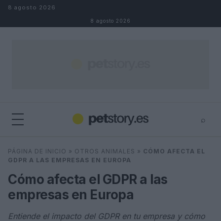
Saltar al contenido
8 agosto 2026
8 agosto 2026
⌕
×
⌕
PÁGINA DE INICIO
»
OTROS ANIMALES
»
CÓMO AFECTA EL
Buscar
GDPR A LAS EMPRESAS EN EUROPA
Cómo afecta el GDPR a las
empresas en Europa
Entiende el impacto del GDPR en tu empresa y cómo