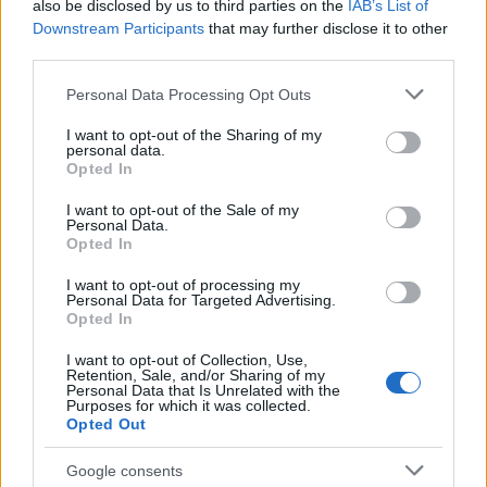
dañarlas
also be disclosed by us to third parties on the
IAB’s List of
Downstream Participants
that may further disclose it to other
Javier Ortega · 5 Ago 2026
third parties.
OTROS ANIMALES
Please note that this website/app uses one or more Google
Personal Data Processing Opt Outs
services and may gather and store information including but
not limited to your visit or usage behaviour. You may click to
I want to opt-out of the Sharing of my
personal data.
grant or deny consent to Google and its third-party tags to
Opted In
use your data for below specified purposes in below Google
consent section.
I want to opt-out of the Sale of my
Personal Data.
Opted In
I want to opt-out of processing my
Personal Data for Targeted Advertising.
Opted In
I want to opt-out of Collection, Use,
Retention, Sale, and/or Sharing of my
Cómo una organización australiana ayuda a mantener
Personal Data that Is Unrelated with the
unidas a las personas vulnerables y sus mascotas
Purposes for which it was collected.
Opted Out
Javier Ortega · 5 Ago 2026
Google consents
OTROS ANIMALES