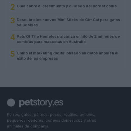
2
Guía sobre el crecimiento y cuidado del border collie
3
Descubre los nuevos Mini Sticks de GimCat para gatos
saludables
4
Pets Of The Homeless alcanza el hito de 2 millones de
comidas para mascotas en Australia
5
Cómo el marketing digital basado en datos impulsa el
éxito de las empresas
Perros, gatos, pájaros, peces, reptiles, anfibios,
pequeños roedores, conejos domésticos y otros
animales de compañía.