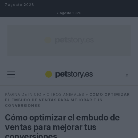
Saltar al contenido
7 agosto 2026
7 agosto 2026
⌕
×
⌕
PÁGINA DE INICIO
»
OTROS ANIMALES
»
CÓMO OPTIMIZAR
Buscar
EL EMBUDO DE VENTAS PARA MEJORAR TUS
CONVERSIONES
Cómo optimizar el embudo de
ventas para mejorar tus
conversiones