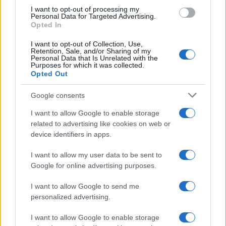
I want to opt-out of processing my
Personal Data for Targeted Advertising.
OTROS ANIMALES
Opted In
I want to opt-out of Collection, Use,
Retention, Sale, and/or Sharing of my
Personal Data that Is Unrelated with the
Purposes for which it was collected.
Opted Out
Google consents
I want to allow Google to enable storage
related to advertising like cookies on web or
device identifiers in apps.
I want to allow my user data to be sent to
Cómo una organización australiana ayuda a mantener
Google for online advertising purposes.
unidas a las personas vulnerables y sus mascotas
Javier Ortega · 5 Ago 2026
I want to allow Google to send me
personalized advertising.
OTROS ANIMALES
I want to allow Google to enable storage