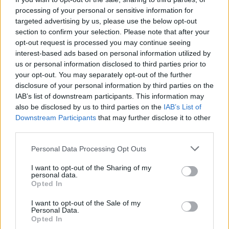
processing of your personal or sensitive information for
targeted advertising by us, please use the below opt-out
section to confirm your selection. Please note that after your
Sigue leyendo
opt-out request is processed you may continue seeing
interest-based ads based on personal information utilized by
us or personal information disclosed to third parties prior to
OTROS ANIMALES
your opt-out. You may separately opt-out of the further
disclosure of your personal information by third parties on the
IAB’s list of downstream participants. This information may
also be disclosed by us to third parties on the
IAB’s List of
Downstream Participants
that may further disclose it to other
third parties.
Please note that this website/app uses one or more Google
Personal Data Processing Opt Outs
services and may gather and store information including but
not limited to your visit or usage behaviour. You may click to
I want to opt-out of the Sharing of my
personal data.
grant or deny consent to Google and its third-party tags to
Opted In
use your data for below specified purposes in below Google
consent section.
I want to opt-out of the Sale of my
Métodos éticos para disuadir palomas urbanas sin
Personal Data.
dañarlas
Opted In
Javier Ortega · 5 Ago 2026