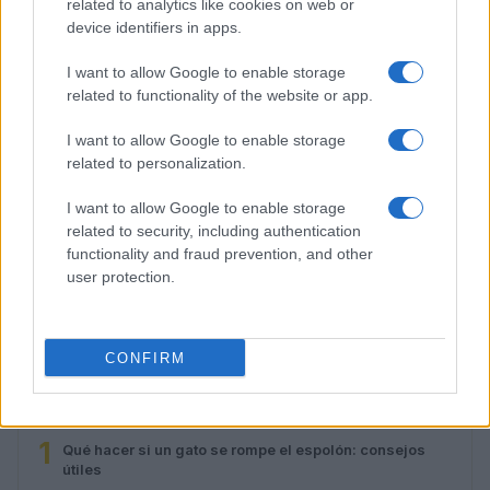
related to analytics like cookies on web or
device identifiers in apps.
I want to allow Google to enable storage
related to functionality of the website or app.
I want to allow Google to enable storage
related to personalization.
I want to allow Google to enable storage
related to security, including authentication
functionality and fraud prevention, and other
Cómo reaccionan los animales durante un eclipse
user protection.
solar total
Lucía Fernández · 3 Ago 2026
CONFIRM
MÁS LEÍDOS
1
Qué hacer si un gato se rompe el espolón: consejos
útiles