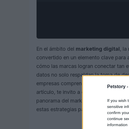
En el ámbito del
marketing digital
, la
convertido en un elemento clave para a
cómo las marcas logran conectar tan e
datos no solo respaldan la toma de dec
empresas comprender mejor a sus audie
Petstory 
artículo, te invito a explorar cómo un 
panorama del marketing digital. Adem
If you wish 
sensitive in
estas estrategias para lograr resultado
confirm you
continue se
information 