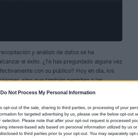
 recopilación y análisis de datos se ha
lcanzar el éxito. ¿Te has preguntado alguna vez
fectivamente con su público? Hoy en día, los
isiones, sino que también permiten a las
ncias y optimizar sus estrategias. En este
-
Do Not Process My Personal Information
enfoque
data-driven
está transformando el
ás, analizaremos cómo puedes implementar
to opt-out of the sale, sharing to third parties, or processing of your per
formation for targeted advertising by us, please use the below opt-out s
s medibles y efectivos.
r selection. Please note that after your opt-out request is processed y
eing interest-based ads based on personal information utilized by us or
disclosed to third parties prior to your opt-out. You may separately opt-