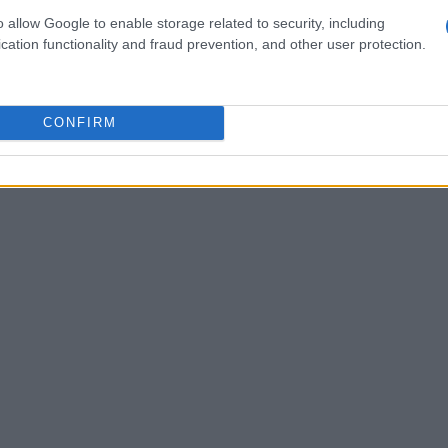
empresas que implementan análisis de datos en
o allow Google to enable storage related to security, including
 un
ROI
un 20% superior en comparación con
cation functionality and fraud prevention, and other user protection.
ede esto? La razón radica en que el análisis de
o real, optimizando así el
customer journey
y
CONFIRM