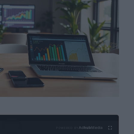
Ad
hub
Media
POWERED BY