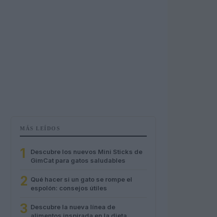
MÁS LEÍDOS
1
Descubre los nuevos Mini Sticks de
GimCat para gatos saludables
2
Qué hacer si un gato se rompe el
espolón: consejos útiles
3
Descubre la nueva línea de
alimentos inspirada en la dieta