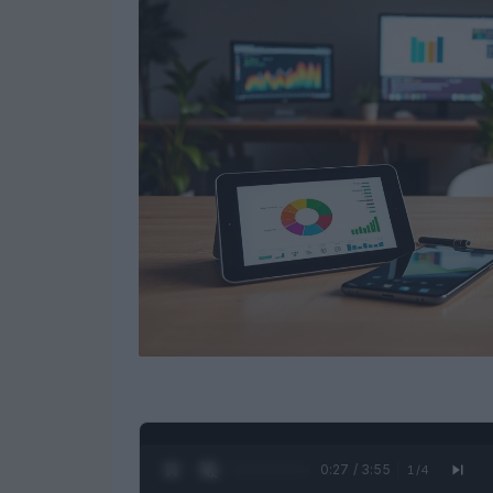
0:28 / 3:55
1
/
4