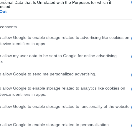
ersonal Data that Is Unrelated with the Purposes for which it
lected.
ormas y herramientas ha permitido a las
Out
os sobre el comportamiento del consumidor. Hoy,
ad;
es una ciencia fundamentada en la
consents
o allow Google to enable storage related to advertising like cookies on
evice identifiers in apps.
eresante sobre nuestras audiencias. Analizando
o allow my user data to be sent to Google for online advertising
Rate) y el
ROAS
(Return on Advertising Spend),
s.
teniendo éxito y cuáles requieren ajustes. ¿No
to allow Google to send me personalized advertising.
o mejora la eficiencia de las campañas, sino
inversión?
o allow Google to enable storage related to analytics like cookies on
evice identifiers in apps.
e rendimiento en marketing
o allow Google to enable storage related to functionality of the website
o allow Google to enable storage related to personalization.
arketing basada en datos son evidentes. Según