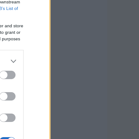
 downstream
B’s List of
er and store
to grant or
ed purposes