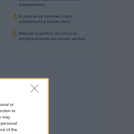
mediterránea
4
El celo en un hámster: cómo
identificarlo y cuánto dura
5
Mejorar la gestión de crisis en
organizaciones del mundo animal
sonal or
ection to
ou may
 personal
out of the