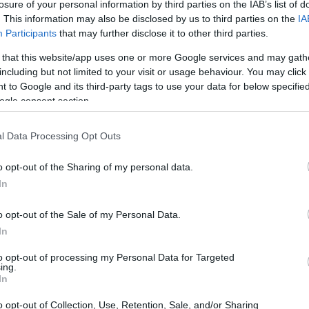
losure of your personal information by third parties on the IAB’s list of
. This information may also be disclosed by us to third parties on the
IA
Participants
that may further disclose it to other third parties.
 that this website/app uses one or more Google services and may gath
including but not limited to your visit or usage behaviour. You may click 
 to Google and its third-party tags to use your data for below specifi
ogle consent section.
l Data Processing Opt Outs
o opt-out of the Sharing of my personal data.
In
o opt-out of the Sale of my Personal Data.
In
g digital hacia un enfoque
to opt-out of processing my Personal Data for Targeted
ing.
In
o opt-out of Collection, Use, Retention, Sale, and/or Sharing
igo del vertiginoso avance del
marketing