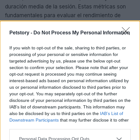
duración media de la sesión. Estas métricas son
fundamentales para evaluar el rendimiento de
nuestras campañas y realizar ajustes cuando sea
necesario.
Petstory -
Do Not Process My Personal Information
Asimismo, resulta crucial llevar un seguimiento
If you wish to opt-out of the sale, sharing to third parties, or
processing of your personal or sensitive information for
continuo del
customer journey
. Herramientas de
targeted advertising by us, please use the below opt-out
análisis como
Google Analytics
y
Facebook
section to confirm your selection. Please note that after your
Insights
son esenciales para obtener una visión
opt-out request is processed you may continue seeing
interest-based ads based on personal information utilized by
completa del comportamiento del usuario. Al
us or personal information disclosed to third parties prior to
optimizar constantemente y analizar los datos,
your opt-out. You may separately opt-out of the further
podemos mejorar nuestras campañas y asegurar
disclosure of your personal information by third parties on the
IAB’s list of downstream participants. This information may
que nuestras estrategias de marketing digital sean
also be disclosed by us to third parties on the
IAB’s List of
efectivas y medibles.
Downstream Participants
that may further disclose it to other
third parties.
En resumen, el
marketing digital
se presenta
Please note that this website/app uses one or more Google
Personal Data Processing Opt Outs