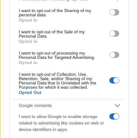
como un ámbito en constante evolución que
services and may gather and store information including but
demanda un enfoque
basado en datos
. Las
not limited to your visit or usage behaviour. You may click to
I want to opt-out of the Sharing of my
personal data.
grant or deny consent to Google and its third-party tags to
tendencias emergentes, junto con un
análisis
Opted In
use your data for below specified purposes in below Google
riguroso
de datos, permiten a las empresas no
consent section.
I want to opt-out of the Sale of my
solo optimizar su rendimiento, sino también ofrecer
Personal Data.
Opted In
una experiencia
excepcional al cliente
. Al final, los
datos no son meramente cifras; son
historias
que
I want to opt-out of processing my
Personal Data for Targeted Advertising.
nos orientan hacia el éxito en el marketing digital.
Opted In
I want to opt-out of Collection, Use,
Retention, Sale, and/or Sharing of my
Personal Data that Is Unrelated with the
AUTOR
Purposes for which it was collected.
Staff
Opted Out
Google consents
I want to allow Google to enable storage
related to advertising like cookies on web or
device identifiers in apps.