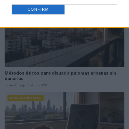
CONFIRM
Métodos éticos para disuadir palomas urbanas sin
dañarlas
Javier Ortega · 5 Ago 2026
OTROS ANIMALES