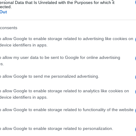
budo de conversión bien
ersonal Data that Is Unrelated with the Purposes for which it
lected.
Out
ue representa el viaje del cliente, desde que
consents
icio hasta que realiza una compra. Cada etapa
o allow Google to enable storage related to advertising like cookies on
desafíos únicos. ¿Por qué es tan relevante
evice identifiers in apps.
os en cada fase? La respuesta es sencilla: nos
o allow my user data to be sent to Google for online advertising
e marketing de manera efectiva. En mi
s.
que un embudo optimizado no solo mejora las
to allow Google to send me personalized advertising.
reduce el costo por adquisición (CPA).
o allow Google to enable storage related to analytics like cookies on
resante: al identificar cuántos usuarios avanzan
evice identifiers in apps.
 los puntos de fuga donde los clientes
o allow Google to enable storage related to functionality of the website
ompra. Esta información es valiosa, ya que nos
s para retener a esos usuarios y guiarlos hacia
o allow Google to enable storage related to personalization.
ción a cada fase del embudo es fundamental para