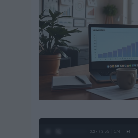
0:28 / 3:55
1
/
4