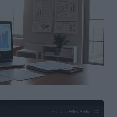
Ad
hub
Media
POWERED BY