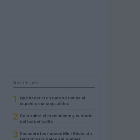
MÁS LEÍDOS
1
Qué hacer si un gato se rompe el
espolón: consejos útiles
2
Guía sobre el crecimiento y cuidado
del border collie
3
Descubre los nuevos Mini Sticks de
GimCat para gatos saludables