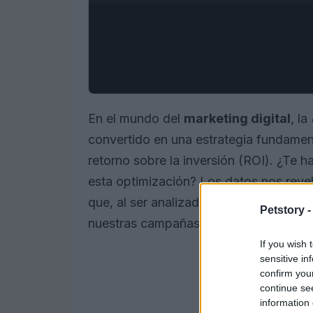
En el mundo del
marketing digital
, la
convertido en una estrategia fundamen
retorno sobre la inversión (ROI). ¿Te
esta optimización? Los datos nos rev
que, al ser analizados adecuadamente,
Petstory 
nuestras campañas.
If you wish 
sensitive in
confirm you
continue se
information 