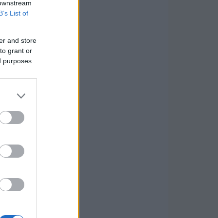
 downstream
B’s List of
er and store
to grant or
ed purposes