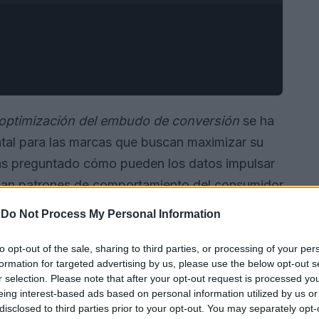
optimización del embudo de conversión
se ha
tal para las marcas que buscan maximizar su
 has preguntado cómo pueden los datos impulsar
elan patrones de comportamiento del consumidor
 pueden mejorar notablemente la eficacia de
-
Do Not Process My Personal Information
to opt-out of the sale, sharing to third parties, or processing of your per
formation for targeted advertising by us, please use the below opt-out s
r selection. Please note that after your opt-out request is processed y
eing interest-based ads based on personal information utilized by us or
disclosed to third parties prior to your opt-out. You may separately opt-