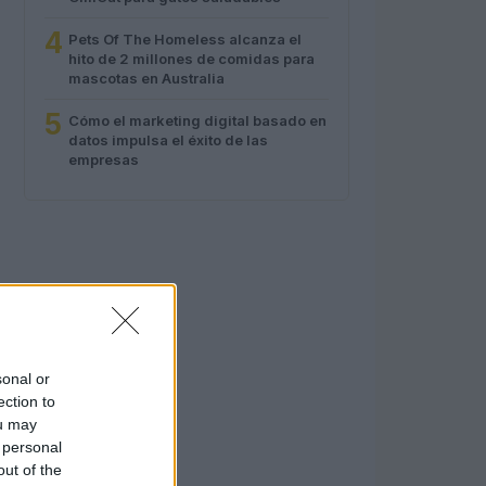
4
Pets Of The Homeless alcanza el
hito de 2 millones de comidas para
mascotas en Australia
5
Cómo el marketing digital basado en
datos impulsa el éxito de las
empresas
sonal or
ection to
ou may
 personal
out of the