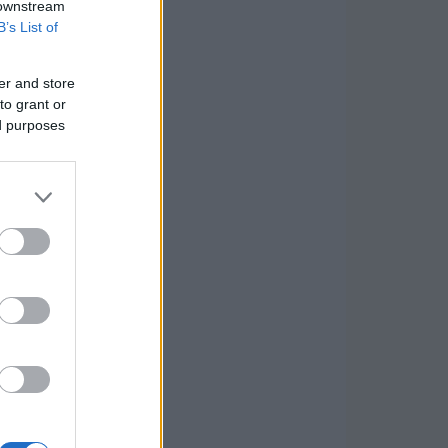
 downstream
B’s List of
er and store
to grant or
ed purposes