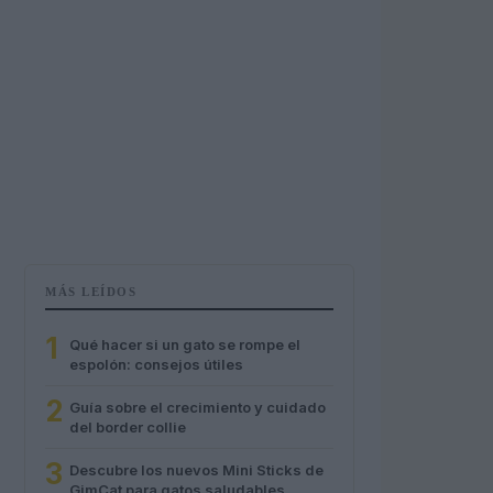
MÁS LEÍDOS
1
Qué hacer si un gato se rompe el
espolón: consejos útiles
2
Guía sobre el crecimiento y cuidado
del border collie
3
Descubre los nuevos Mini Sticks de
GimCat para gatos saludables