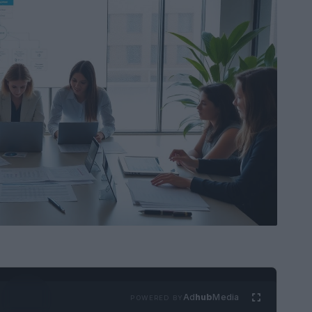
Ad
hub
Media
POWERED BY