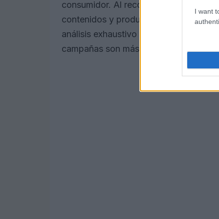
consumidor. Al recopilar información s
I want t
contenidos y productos, podemos ident
authenti
análisis exhaustivo del
ROAS
(Return o
campañas son más efectivas y cuáles n