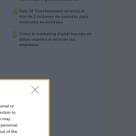
4
Pets Of The Homeless alcanza el
hito de 2 millones de comidas para
mascotas en Australia
5
Cómo el marketing digital basado en
datos impulsa el éxito de las
empresas
sonal or
ection to
ou may
 personal
out of the