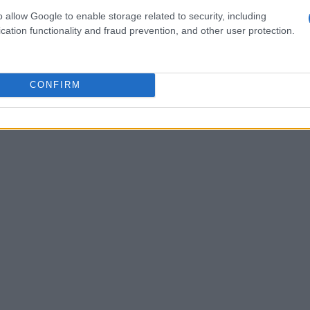
obre cómo los usuarios interactúan con nuestros
o allow Google to enable storage related to security, including
ificar patrones y tendencias. Por ejemplo, un
cation functionality and fraud prevention, and other user protection.
n Advertising Spend) puede revelar qué
ecesitan ajustes.
CONFIRM