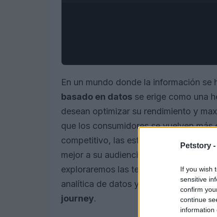
En un mundo donde la información se h
basado en datos
se erige como una he
desean optimizar su rendimiento y max
que los consumidores se vuelven más 
competitivo, las estrategias impulsad
Petstory 
mejor a su audiencia y anticipar sus n
exploraremos las tendencias emergentes
If you wish 
sensitive in
analítica de datos y cómo implementar 
confirm you
journey
.
continue se
information 