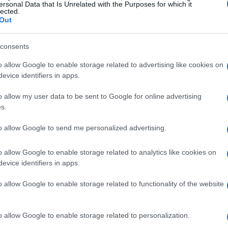
ersonal Data that Is Unrelated with the Purposes for which it
lected.
 datos, las empresas pueden crear experiencias
Out
ta el
CTR
y la satisfacción general. En mi
ue las campañas que utilizan datos
consents
ran resultados significativamente mejores que
o allow Google to enable storage related to advertising like cookies on
evice identifiers in apps.
o allow my user data to be sent to Google for online advertising
eting
está en auge. Herramientas como
Google
s.
iness
permiten a las marcas automatizar la
to allow Google to send me personalized advertising.
o, resultando en un enfoque más eficiente y
horra tiempo, sino que también permite una
o allow Google to enable storage related to analytics like cookies on
s del consumidor.
evice identifiers in apps.
o allow Google to enable storage related to functionality of the website
imiento
o allow Google to enable storage related to personalization.
eresante sobre el comportamiento del