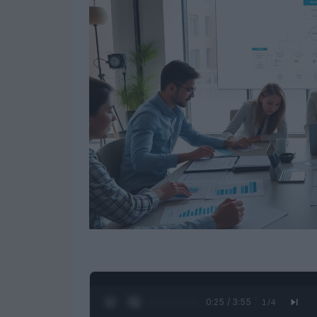
0:26 / 3:55
1
/
4