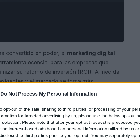
a convertido en poder, el
marketing digital
rramienta esencial para las empresas que
imizar su retorno de inversión (ROI). A medida
exigentes y el mercado se torna más
as por datos permiten a las marcas comprender
-
Do Not Process My Personal Information
ecesidades y comportamientos. En este artículo,
 en el marketing digital, la importancia de la
to opt-out of the sale, sharing to third parties, or processing of your per
formation for targeted advertising by us, please use the below opt-out s
tácticas efectivas para mejorar tu
customer
r selection. Please note that after your opt-out request is processed y
eing interest-based ads based on personal information utilized by us or
disclosed to third parties prior to your opt-out. You may separately opt-