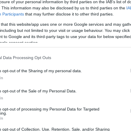
losure of your personal information by third parties on the IAB’s list of
. This information may also be disclosed by us to third parties on the
IA
Participants
that may further disclose it to other third parties.
 that this website/app uses one or more Google services and may gath
including but not limited to your visit or usage behaviour. You may click 
 to Google and its third-party tags to use your data for below specifi
ogle consent section.
l Data Processing Opt Outs
o opt-out of the Sharing of my personal data.
In
o opt-out of the Sale of my Personal Data.
In
to opt-out of processing my Personal Data for Targeted
ing.
n marketing digital
In
 de las tendencias más relevantes es la
o opt-out of Collection, Use, Retention, Sale, and/or Sharing