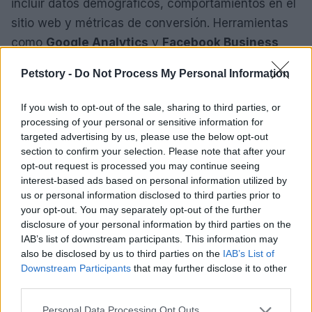
incluir datos demográficos, comportamientos en el
sitio web y métricas de conversión. Herramientas
como
Google Analytics
y
Facebook Business
son esenciales para recopilar y analizar esta
Petstory -
Do Not Process My Personal Information
información.
If you wish to opt-out of the sale, sharing to third parties, or
Una vez que tengas la información, es fundamental
processing of your personal or sensitive information for
establecer
KPI
claros que puedas monitorear de
targeted advertising by us, please use the below opt-out
section to confirm your selection. Please note that after your
manera continua. ¿Te has preguntado cuáles son
opt-out request is processed you may continue seeing
los indicadores más relevantes? Algunos de los
interest-based ads based on personal information utilized by
más útiles incluyen el
CTR
, el
CPA
, y otros
us or personal information disclosed to third parties prior to
your opt-out. You may separately opt-out of the further
indicadores que reflejan el éxito de tus campañas.
disclosure of your personal information by third parties on the
Al realizar un seguimiento regular, podrás ajustar
IAB’s list of downstream participants. This information may
tus estrategias sobre la marcha y optimizar tu
also be disclosed by us to third parties on the
IAB’s List of
Downstream Participants
that may further disclose it to other
customer journey
.
third parties.
Finalmente, no olvides la importancia del
testing
Please note that this website/app uses one or more Google
Personal Data Processing Opt Outs