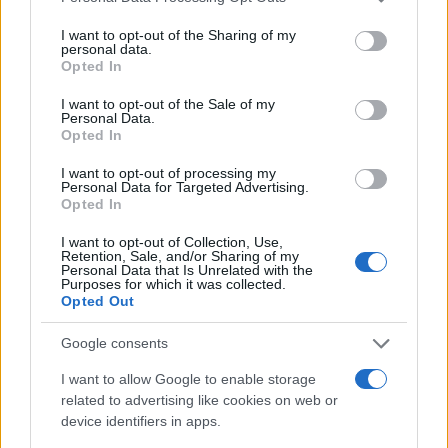
A/B
. Esta técnica te permitirá comparar diferentes
services and may gather and store information including but
not limited to your visit or usage behaviour. You may click to
I want to opt-out of the Sharing of my
versiones de tus anuncios o páginas de destino
personal data.
grant or deny consent to Google and its third-party tags to
Opted In
para determinar cuál es más efectiva. En mi
use your data for below specified purposes in below Google
experiencia en Google, he visto que pequeñas
consent section.
I want to opt-out of the Sale of my
Personal Data.
variaciones en el contenido pueden tener un
Opted In
impacto significativo en las tasas de conversión.
I want to opt-out of processing my
¿Estás listo para experimentar y descubrir qué
Personal Data for Targeted Advertising.
Opted In
funciona mejor para ti?
I want to opt-out of Collection, Use,
Retention, Sale, and/or Sharing of my
Personal Data that Is Unrelated with the
Purposes for which it was collected.
AUTOR
Opted Out
Staff
Google consents
I want to allow Google to enable storage
related to advertising like cookies on web or
device identifiers in apps.