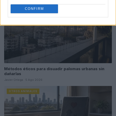
CONFIRM
Métodos éticos para disuadir palomas urbanas sin
dañarlas
Javier Ortega · 5 Ago 2026
OTROS ANIMALES