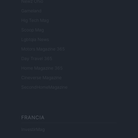
Newz Ohio
Gameland
Hig Tech Mag
Scoop Mag
Lgbtqia News
Motors Magazine 365
Day Travel 365
Home Magazine 365
Cineverse Magazine
SecondHomeMagazine
FRANCIA
InvestirMag