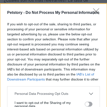
¿Cuáles son los más relevantes? La tasa de
conversión, el costo por adquisición (CPA) y el
Petstory -
Do Not Process My Personal Information
retorno sobre la inversión publicitaria (ROAS) son
métricas fundamentales. Estas no solo miden el
If you wish to opt-out of the sale, sharing to third parties, or
rendimiento, sino que también permiten realizar
processing of your personal or sensitive information for
ajustes en tiempo real para optimizar las
targeted advertising by us, please use the below opt-out
section to confirm your selection. Please note that after your
campañas.
opt-out request is processed you may continue seeing
interest-based ads based on personal information utilized by
Una táctica efectiva en este contexto es la
prueba
us or personal information disclosed to third parties prior to
A/B
. Esta herramienta permite a las marcas
your opt-out. You may separately opt-out of the further
disclosure of your personal information by third parties on the
experimentar con diferentes mensajes y
IAB’s list of downstream participants. This information may
creatividades, identificando cuáles generan
also be disclosed by us to third parties on the
IAB’s List of
mejores resultados. Además, implementar
Downstream Participants
that may further disclose it to other
third parties.
dashboards personalizados en plataformas como
Facebook Business
facilita la monitorización de
Please note that this website/app uses one or more Google
Personal Data Processing Opt Outs
services and may gather and store information including but
campañas y la visualización de datos clave. A
not limited to your visit or usage behaviour. You may click to
I want to opt-out of the Sharing of my
medida que avanzamos hacia un futuro más
personal data.