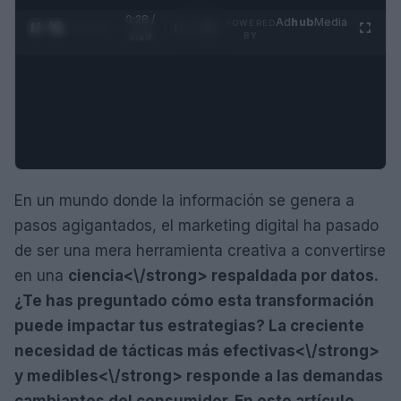
0:29 /
Ad
hub
Media
POWERED
1
/
4
3:19
BY
En un mundo donde la información se genera a
pasos agigantados, el marketing digital ha pasado
de ser una mera herramienta creativa a convertirse
en una
ciencia<\/strong> respaldada por datos.
¿Te has preguntado cómo esta transformación
puede impactar tus estrategias? La creciente
necesidad de tácticas más
efectivas<\/strong>
y
medibles<\/strong> responde a las demandas
cambiantes del consumidor. En este artículo,