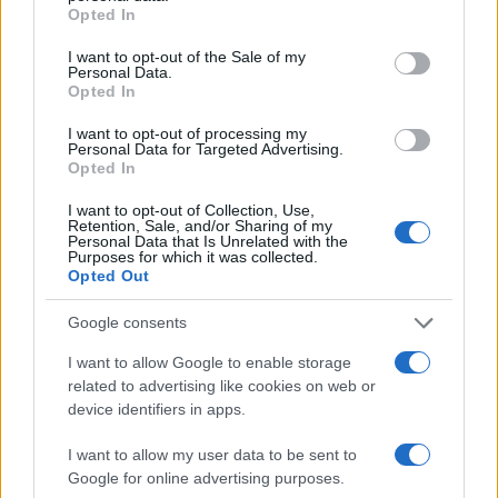
grant or deny consent to Google and its third-party tags to
Opted In
digitalizado, el marketing
data-driven
se convierte
use your data for below specified purposes in below Google
consent section.
en una estrategia indispensable para cualquier
I want to opt-out of the Sale of my
Personal Data.
negocio que desee destacar en un mercado
Opted In
competitivo.
I want to opt-out of processing my
Personal Data for Targeted Advertising.
Opted In
AUTOR
I want to opt-out of Collection, Use,
Retention, Sale, and/or Sharing of my
Staff
Personal Data that Is Unrelated with the
Purposes for which it was collected.
Opted Out
Google consents
I want to allow Google to enable storage
related to advertising like cookies on web or
device identifiers in apps.
I want to allow my user data to be sent to
Google for online advertising purposes.