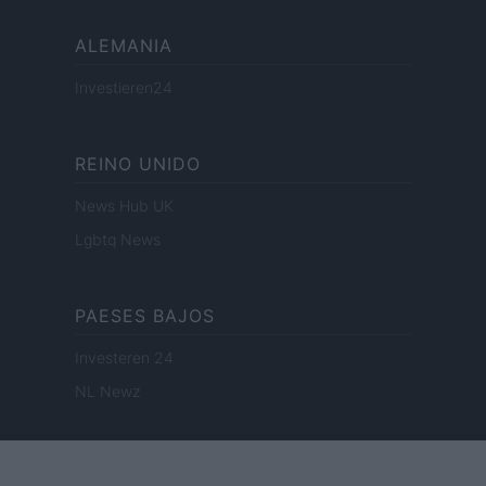
ALEMANIA
Investieren24
REINO UNIDO
News Hub UK
Lgbtq News
PAESES BAJOS
Investeren 24
NL Newz