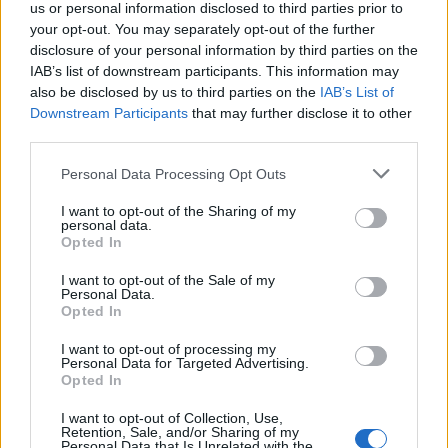
us or personal information disclosed to third parties prior to
perciben tus usuarios tu marca y tus productos.
your opt-out. You may separately opt-out of the further
Los datos cualitativos, junto con los cuantitativos,
disclosure of your personal information by third parties on the
te ofrecerán una visión completa de tu desempeño
IAB’s list of downstream participants. This information may
also be disclosed by us to third parties on the
IAB’s List of
y áreas de mejora.
Downstream Participants
that may further disclose it to other
third parties.
Please note that this website/app uses one or more Google
Personal Data Processing Opt Outs
AUTOR
services and may gather and store information including but
Staff
not limited to your visit or usage behaviour. You may click to
I want to opt-out of the Sharing of my
personal data.
grant or deny consent to Google and its third-party tags to
Opted In
use your data for below specified purposes in below Google
consent section.
I want to opt-out of the Sale of my
Personal Data.
Opted In
I want to opt-out of processing my
Personal Data for Targeted Advertising.
Opted In
I want to opt-out of Collection, Use,
Retention, Sale, and/or Sharing of my
Personal Data that Is Unrelated with the