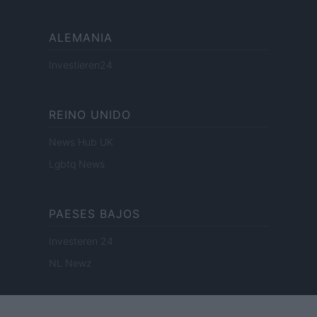
ALEMANIA
Investieren24
REINO UNIDO
News Hub UK
Lgbtq News
PAESES BAJOS
Investeren 24
NL Newz