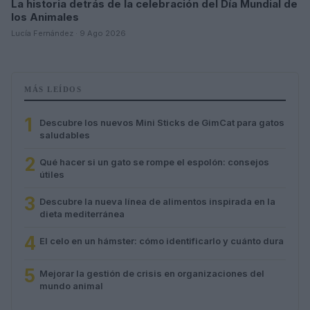
La historia detrás de la celebración del Día Mundial de
los Animales
Lucía Fernández · 9 Ago 2026
MÁS LEÍDOS
1
Descubre los nuevos Mini Sticks de GimCat para gatos
saludables
2
Qué hacer si un gato se rompe el espolón: consejos
útiles
3
Descubre la nueva línea de alimentos inspirada en la
dieta mediterránea
4
El celo en un hámster: cómo identificarlo y cuánto dura
5
Mejorar la gestión de crisis en organizaciones del
mundo animal