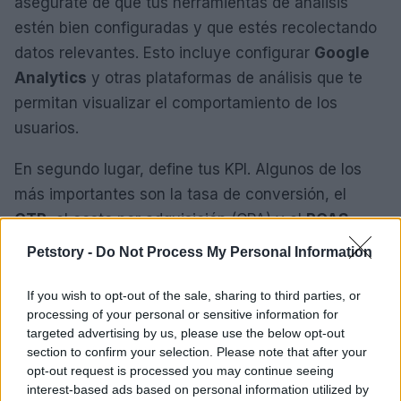
asegúrate de que tus herramientas de análisis
estén bien configuradas y que estés recolectando
datos relevantes. Esto incluye configurar
Google
Analytics
y otras plataformas de análisis que te
permitan visualizar el comportamiento de los
usuarios.
En segundo lugar, define tus KPI. Algunos de los
más importantes son la tasa de conversión, el
CTR
, el costo por adquisición (CPA) y el
ROAS
.
Establecer metas claras para cada uno de estos
Petstory -
Do Not Process My Personal Information
indicadores te permitirá medir el éxito de tus
campañas y realizar ajustes en tiempo real.
If you wish to opt-out of the sale, sharing to third parties, or
processing of your personal or sensitive information for
targeted advertising by us, please use the below opt-out
Finalmente, no olvides la importancia de la
section to confirm your selection. Please note that after your
retroalimentación. Utiliza encuestas y análisis de la
opt-out request is processed you may continue seeing
experiencia del cliente para entender mejor cómo
interest-based ads based on personal information utilized by