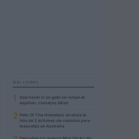
MÁS LEÍDOS
1
Qué hacer si un gato se rompe el
espolón: consejos útiles
2
Pets Of The Homeless alcanza el
hito de 2 millones de comidas para
mascotas en Australia
Descubre los nuevos Mini Sticks de