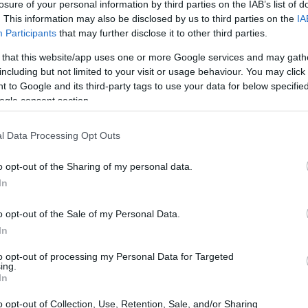
losure of your personal information by third parties on the IAB’s list of
. This information may also be disclosed by us to third parties on the
IA
Participants
that may further disclose it to other third parties.
 that this website/app uses one or more Google services and may gath
including but not limited to your visit or usage behaviour. You may click 
 to Google and its third-party tags to use your data for below specifi
ogle consent section.
l Data Processing Opt Outs
o opt-out of the Sharing of my personal data.
In
o opt-out of the Sale of my Personal Data.
s en marketing emergente
In
to opt-out of processing my Personal Data for Targeted
combina
creatividad
con un análisis riguroso.
ing.
In
 actualmente es el enfoque en la
optimización
ncia hasta la conversión. Cada etapa del funnel
o opt-out of Collection, Use, Retention, Sale, and/or Sharing