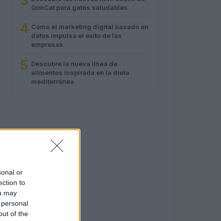
3
GimCat para gatos saludables
4
Cómo el marketing digital basado en
datos impulsa el éxito de las
empresas
5
Descubre la nueva línea de
alimentos inspirada en la dieta
mediterránea
sonal or
ection to
ou may
 personal
out of the