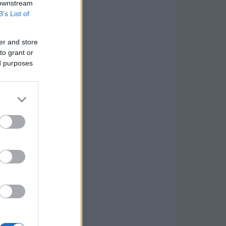
 downstream
B’s List of
er and store
to grant or
ed purposes