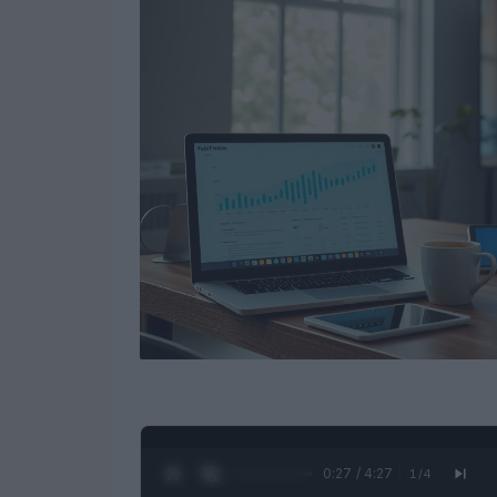
0:28 / 4:27
1
/
4