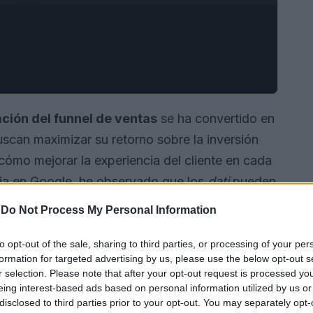
ción del funnel de ventas
se ha convertido en
scan maximizar su retorno sobre la inversión
ómo mejorar la experiencia del cliente en cada
cia en Google, he observado que los
dati
pueden
s, transformando el recorrido del cliente en una
-
Do Not Process My Personal Information
ste artículo, exploraremos la importancia del
pueden ser aliados clave en este proceso.
to opt-out of the sale, sharing to third parties, or processing of your per
formation for targeted advertising by us, please use the below opt-out s
r selection. Please note that after your opt-out request is processed y
eing interest-based ads based on personal information utilized by us or
disclosed to third parties prior to your opt-out. You may separately opt-