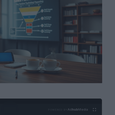
Ad
hub
Media
POWERED BY