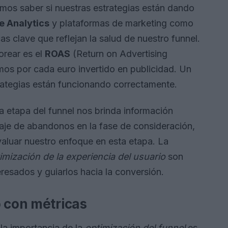
os saber si nuestras estrategias están dando
e Analytics
y plataformas de marketing como
s clave que reflejan la salud de nuestro funnel.
orear es el
ROAS
(Return on Advertising
os por cada euro invertido en publicidad. Un
ategias están funcionando correctamente.
 etapa del funnel nos brinda información
taje de abandonos en la fase de consideración,
aluar nuestro enfoque en esta etapa. La
imización de la experiencia del usuario
son
eresados y guiarlos hacia la conversión.
o con métricas
 la importancia de la
optimización del funnel
es