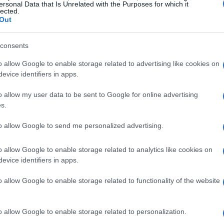
ersonal Data that Is Unrelated with the Purposes for which it
lected.
ente de manera efectiva, asegurando que cada
Out
ada.
consents
eresante sobre cómo los clientes interactúan con
o allow Google to enable storage related to advertising like cookies on
ustar nuestras estrategias en tiempo real. Por
evice identifiers in apps.
ugh Rate) de nuestras campañas publicitarias,
o allow my user data to be sent to Google for online advertising
enan mejor con nuestra audiencia. ¿No es
s.
de revelar tanto?
to allow Google to send me personalized advertising.
ctividad de nuestras campañas, sino que
o allow Google to enable storage related to analytics like cookies on
l
customer journey
. La segmentación precisa y
evice identifiers in apps.
 son esenciales para optimizar el rendimiento
o allow Google to enable storage related to functionality of the website
ecisión que tomamos está respaldada por datos
rategia sea más efectiva y medible.
o allow Google to enable storage related to personalization.