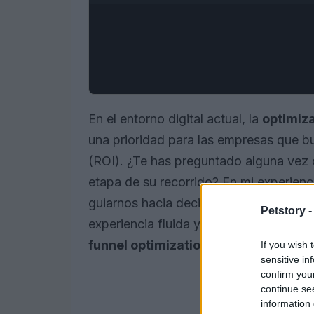
En el entorno digital actual, la
optimiza
una prioridad para las empresas que bu
(ROI). ¿Te has preguntado alguna vez c
etapa de su recorrido? En mi experien
guiarnos hacia decisiones más efectiva
Petstory 
experiencia fluida y satisfactoria. En e
funnel optimization
y cómo los datos 
If you wish 
sensitive in
confirm you
continue se
information 