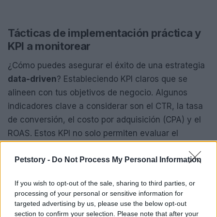
Tácticas de implementación práctica y
KPI a monitorear
¿Cómo puedes asegurar el éxito de una estrategia
data-driven
? Estableciendo KPI claros que se
alineen con tus objetivos de negocio. Algunos
indicadores clave a considerar son el CTR, la tasa
de conversión, el costo por adquisición (CPA) y el
ROAS. Estos KPI no solo permiten evaluar el
rendimiento de las campañas, sino que también
Petstory -
Do Not Process My Personal Information
son fundamentales para guiar las optimizaciones
futuras.
If you wish to opt-out of the sale, sharing to third parties, or
processing of your personal or sensitive information for
La segmentación de audiencias es otra táctica
targeted advertising by us, please use the below opt-out
crucial en este proceso. Utilizar herramientas como
section to confirm your selection. Please note that after your