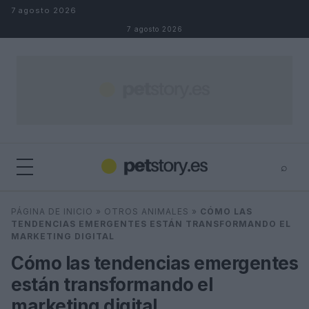
Saltar al contenido
7 agosto 2026
7 agosto 2026
⌕
×
⌕
PÁGINA DE INICIO
»
OTROS ANIMALES
»
CÓMO LAS
Buscar
TENDENCIAS EMERGENTES ESTÁN TRANSFORMANDO EL
MARKETING DIGITAL
Cómo las tendencias emergentes
están transformando el
marketing digital