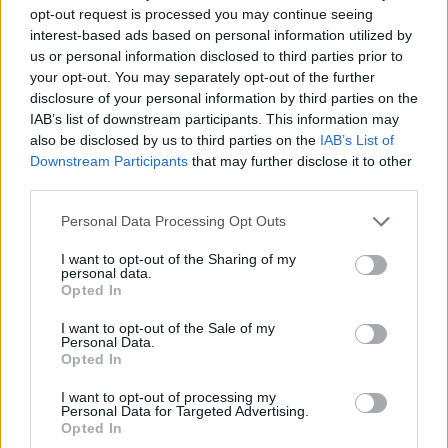
Google Analytics y Facebook Business te permite
opt-out request is processed you may continue seeing
interest-based ads based on personal information utilized by
segmentar tu audiencia de manera efectiva. Al
us or personal information disclosed to third parties prior to
personalizar mensajes y ofertas que resuenen con
your opt-out. You may separately opt-out of the further
diferentes grupos, logras un mejor engagement.
disclosure of your personal information by third parties on the
IAB’s list of downstream participants. This information may
Este enfoque, en última instancia, se traduce en un
also be disclosed by us to third parties on the
IAB’s List of
aumento significativo en las conversiones. ¿Te has
Downstream Participants
that may further disclose it to other
preguntado cómo podría mejorar tu estrategia con
third parties.
una segmentación más efectiva?
Please note that this website/app uses one or more Google
Personal Data Processing Opt Outs
services and may gather and store information including but
not limited to your visit or usage behaviour. You may click to
I want to opt-out of the Sharing of my
personal data.
grant or deny consent to Google and its third-party tags to
Opted In
AUTOR
use your data for below specified purposes in below Google
Staff
consent section.
I want to opt-out of the Sale of my
Personal Data.
Opted In
I want to opt-out of processing my
Personal Data for Targeted Advertising.
Opted In