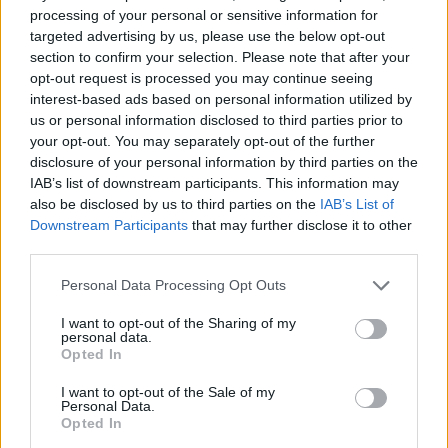
Monitorear estas cifras te permitirá realizar ajustes
processing of your personal or sensitive information for
targeted advertising by us, please use the below opt-out
en tiempo real y optimizar tus campañas para
section to confirm your selection. Please note that after your
obtener los mejores resultados.
opt-out request is processed you may continue seeing
interest-based ads based on personal information utilized by
Una táctica eficaz es realizar pruebas A/B en tus
us or personal information disclosed to third parties prior to
anuncios y páginas de destino. Este método te
your opt-out. You may separately opt-out of the further
disclosure of your personal information by third parties on the
permite experimentar con diferentes elementos,
IAB’s list of downstream participants. This information may
como el texto del anuncio o el diseño de la página.
also be disclosed by us to third parties on the
IAB’s List of
Al identificar qué variaciones generan mejores
Downstream Participants
that may further disclose it to other
third parties.
resultados, podrás tomar decisiones más
informadas. Con el tiempo, este enfoque basado en
Please note that this website/app uses one or more Google
Personal Data Processing Opt Outs
services and may gather and store information including but
la experimentación se traducirá en una estrategia
not limited to your visit or usage behaviour. You may click to
I want to opt-out of the Sharing of my
de marketing más efectiva y eficiente.
personal data.
grant or deny consent to Google and its third-party tags to
Opted In
use your data for below specified purposes in below Google
consent section.
I want to opt-out of the Sale of my
Personal Data.
AUTOR
Opted In
Staff