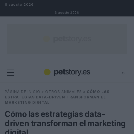
Saltar al contenido
6 agosto 2026
6 agosto 2026
⌕
×
⌕
PÁGINA DE INICIO
»
OTROS ANIMALES
»
CÓMO LAS
Buscar
ESTRATEGIAS DATA-DRIVEN TRANSFORMAN EL
MARKETING DIGITAL
Cómo las estrategias data-
driven transforman el marketing
digital