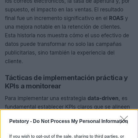
los correos electrónicos, la tasa de apertura y, por
supuesto, el impacto en las ventas. El resultado
final fue un incremento significativo en el
ROAS
y
una mejora notable en la retención de clientes.
Esta historia nos muestra cómo el uso efectivo de
datos puede transformar no solo las campañas
publicitarias, sino también la experiencia del
cliente.
Tácticas de implementación práctica y
KPIs a monitorear
Para implementar una estrategia
data-driven
, es
fundamental establecer KPIs claros que se alineen
con los objetivos comerciales. ¿Cuáles son los KPIs
Petstory -
Do Not Process My Personal Information
más relevantes? Considera métricas como el
CTR
,
la tasa de conversión, el
ROAS
y el CPA.
If you wish to opt-out of the sale, sharing to third parties, or