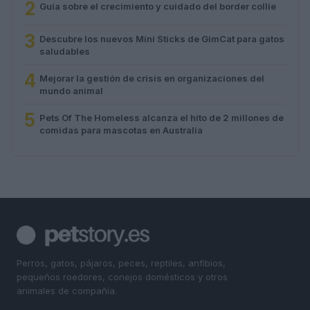
2
Guía sobre el crecimiento y cuidado del border collie
3
Descubre los nuevos Mini Sticks de GimCat para gatos
saludables
4
Mejorar la gestión de crisis en organizaciones del
mundo animal
5
Pets Of The Homeless alcanza el hito de 2 millones de
comidas para mascotas en Australia
Perros, gatos, pájaros, peces, reptiles, anfibios,
pequeños roedores, conejos domésticos y otros
animales de compañía.