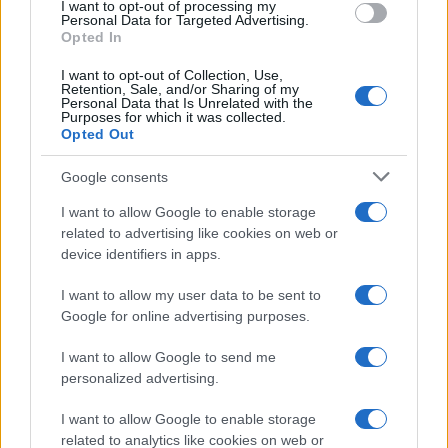
I want to opt-out of processing my
Personal Data for Targeted Advertising.
optimizar sus estrategias de marketing, ofreciendo
Opted In
experiencias más relevantes y satisfactorias
a
I want to opt-out of Collection, Use,
su audiencia.
Retention, Sale, and/or Sharing of my
Personal Data that Is Unrelated with the
Purposes for which it was collected.
Con el análisis adecuado y la implementación de
Opted Out
tácticas efectivas, el futuro del marketing digital se
Google consents
presenta lleno de
oportunidades
. Este enfoque
permite a las marcas no solo entender el
I want to allow Google to enable storage
related to advertising like cookies on web or
comportamiento de sus consumidores, sino
device identifiers in apps.
también anticipar sus necesidades y deseos. ¿No
es fascinante cómo los datos pueden contar
I want to allow my user data to be sent to
Google for online advertising purposes.
historias y guiar decisiones estratégicas?
I want to allow Google to send me
personalized advertising.
AUTOR
I want to allow Google to enable storage
Staff
related to analytics like cookies on web or