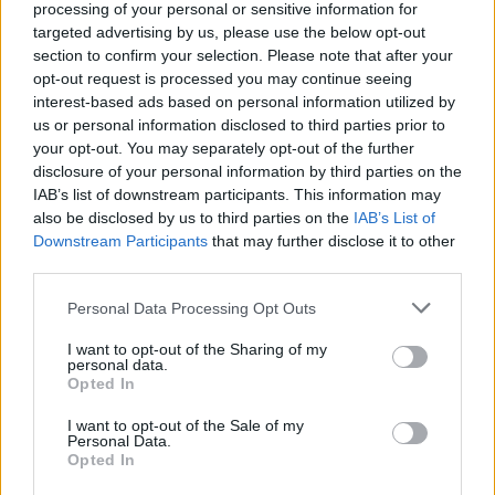
que permiten evaluar el impacto de diferentes
processing of your personal or sensitive information for
targeted advertising by us, please use the below opt-out
estrategias. Este proceso ayuda a las empresas a
section to confirm your selection. Please note that after your
experimentar con múltiples enfoques y a
opt-out request is processed you may continue seeing
determinar cuál resuena mejor con su audiencia.
interest-based ads based on personal information utilized by
us or personal information disclosed to third parties prior to
Por ejemplo, al probar distintas versiones de un
your opt-out. You may separately opt-out of the further
anuncio, puedes identificar cuál genera un mayor
disclosure of your personal information by third parties on the
CTR
y ajustar tus campañas de manera efectiva.
IAB’s list of downstream participants. This information may
also be disclosed by us to third parties on the
IAB’s List of
¿No sería interesante descubrir qué mensajes
Downstream Participants
that may further disclose it to other
conectan más con tu público?
third parties.
Please note that this website/app uses one or more Google
El marketing digital basado en datos
no es solo
Personal Data Processing Opt Outs
services and may gather and store information including but
una tendencia; se ha convertido en una
necesidad
not limited to your visit or usage behaviour. You may click to
I want to opt-out of the Sharing of my
personal data.
en el competitivo entorno empresarial actual. ¿Te
grant or deny consent to Google and its third-party tags to
Opted In
use your data for below specified purposes in below Google
has preguntado alguna vez cómo las marcas
consent section.
I want to opt-out of the Sale of my
logran conectar de manera efectiva con sus
Personal Data.
clientes? Al adoptar un enfoque metódico y
Opted In
fundamentado en datos, las empresas pueden