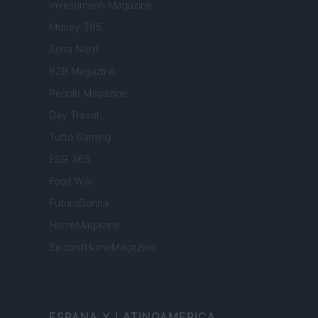
Investimenti Magazine
Money 365
Zona Nerd
B2B Magazine
People Magazine
Day Travel
Tutto Gaming
ESG 365
Food Wiki
FuturoDonna
HomeMagazine
SecondHomeMagazine
ESPANA Y LATINOAMERICA