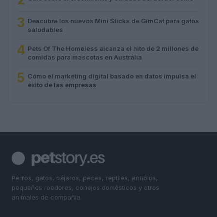
3
Descubre los nuevos Mini Sticks de GimCat para gatos
saludables
4
Pets Of The Homeless alcanza el hito de 2 millones de
comidas para mascotas en Australia
5
Cómo el marketing digital basado en datos impulsa el
éxito de las empresas
Perros, gatos, pájaros, peces, reptiles, anfibios,
pequeños roedores, conejos domésticos y otros
animales de compañía.