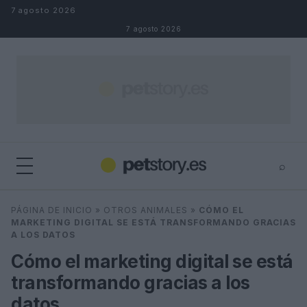
Saltar al contenido
7 agosto 2026
7 agosto 2026
⌕
×
⌕
PÁGINA DE INICIO
»
OTROS ANIMALES
»
CÓMO EL
Buscar
MARKETING DIGITAL SE ESTÁ TRANSFORMANDO GRACIAS
A LOS DATOS
Cómo el marketing digital se está
transformando gracias a los
datos