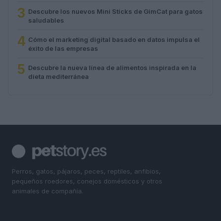
3
Descubre los nuevos Mini Sticks de GimCat para gatos
saludables
4
Cómo el marketing digital basado en datos impulsa el
éxito de las empresas
5
Descubre la nueva línea de alimentos inspirada en la
dieta mediterránea
Perros, gatos, pájaros, peces, reptiles, anfibios,
pequeños roedores, conejos domésticos y otros
animales de compañía.
SECCIONES