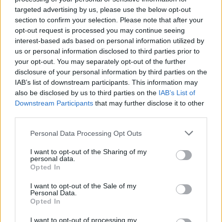
targeted advertising by us, please use the below opt-out
Asimismo, es crucial utilizar herramientas
section to confirm your selection. Please note that after your
opt-out request is processed you may continue seeing
analíticas que faciliten la visualización del
interest-based ads based on personal information utilized by
rendimiento al instante. Plataformas como
Google
us or personal information disclosed to third parties prior to
Marketing Platform
y
Facebook Business
your opt-out. You may separately opt-out of the further
disclosure of your personal information by third parties on the
ofrecen dashboards intuitivos para el seguimiento
IAB’s list of downstream participants. This information may
de métricas clave. Esta capacidad de reacción
also be disclosed by us to third parties on the
IAB’s List of
rápida es lo que distingue a las empresas que
Downstream Participants
that may further disclose it to other
third parties.
logran prosperar en el entorno digital actual. ¿Estás
listo para implementar estos pasos y llevar tu
Please note that this website/app uses one or more Google
Personal Data Processing Opt Outs
services and may gather and store information including but
estrategia al siguiente nivel?
not limited to your visit or usage behaviour. You may click to
I want to opt-out of the Sharing of my
personal data.
grant or deny consent to Google and its third-party tags to
Opted In
use your data for below specified purposes in below Google
consent section.
I want to opt-out of the Sale of my
AUTOR
Personal Data.
Staff
Opted In
I want to opt-out of processing my