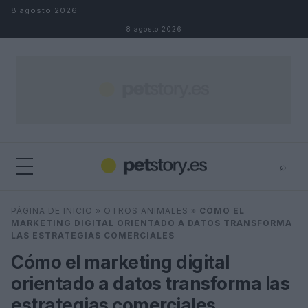
Saltar al contenido
8 agosto 2026
8 agosto 2026
⌕
×
⌕
PÁGINA DE INICIO
»
OTROS ANIMALES
»
CÓMO EL
Buscar
MARKETING DIGITAL ORIENTADO A DATOS TRANSFORMA
LAS ESTRATEGIAS COMERCIALES
Cómo el marketing digital
orientado a datos transforma las
estrategias comerciales