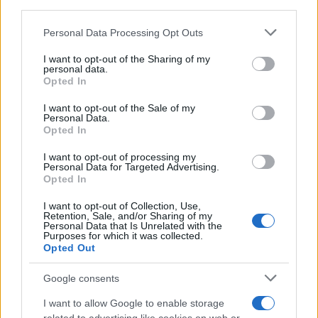
third parties.
campañas en función de los datos recopilados.
Please note that this website/app uses one or more Google
Esto puede implicar cambios en el contenido de los
Personal Data Processing Opt Outs
services and may gather and store information including but
anuncios, ajustes en la segmentación del público o
not limited to your visit or usage behaviour. You may click to
I want to opt-out of the Sharing of my
personal data.
la modificación de la estrategia de precios. En
grant or deny consent to Google and its third-party tags to
Opted In
use your data for below specified purposes in below Google
última instancia, el marketing digital impulsado por
consent section.
I want to opt-out of the Sale of my
datos no es solo una tendencia, sino una
Personal Data.
necesidad para las empresas que buscan
Opted In
mantenerse competitivas en un mercado en
I want to opt-out of processing my
Personal Data for Targeted Advertising.
constante evolución. ¿Por qué conformarse con
Opted In
menos cuando los datos pueden guiarte hacia el
I want to opt-out of Collection, Use,
éxito?
Retention, Sale, and/or Sharing of my
Personal Data that Is Unrelated with the
Purposes for which it was collected.
Opted Out
AUTOR
Google consents
Staff
I want to allow Google to enable storage