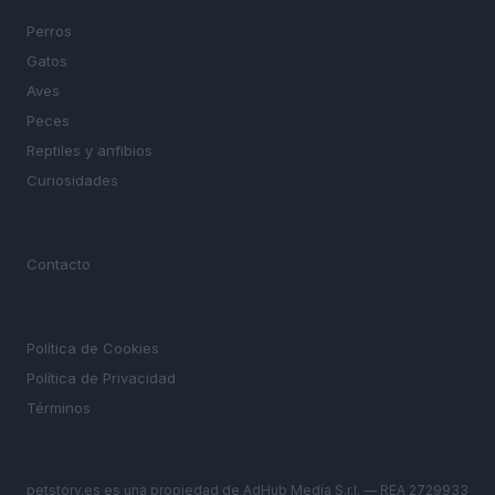
SECCIONES
Perros
Gatos
Aves
Peces
Reptiles y anfibios
Curiosidades
MAGAZINE
Contacto
LEGAL
Política de Cookies
Política de Privacidad
Términos
petstory.es es una propiedad de AdHub Media S.r.l. — REA 2729933