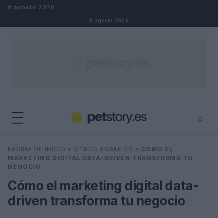
Saltar al contenido
8 agosto 2026
8 agosto 2026
⌕
×
⌕
PÁGINA DE INICIO
»
OTROS ANIMALES
»
CÓMO EL
Buscar
MARKETING DIGITAL DATA-DRIVEN TRANSFORMA TU
NEGOCIO
Cómo el marketing digital data-
driven transforma tu negocio