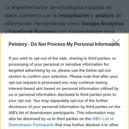
La implementación de estrategias basadas en
datos comienza con la
recopilación
y
análisis
de
información. Herramientas como
Google Analytics
y
Facebook Business
son fundamentales para
obtener insights sobre el comportamiento del
Petstory -
Do Not Process My Personal Information
consumidor. ¿Te has preguntado alguna vez cómo
las empresas logran conocer tan bien a sus
If you wish to opt-out of the sale, sharing to third parties, or
clientes? Una vez que se tiene un panorama claro,
processing of your personal or sensitive information for
targeted advertising by us, please use the below opt-out
es vital establecer
KPI
(Indicadores Clave de
section to confirm your selection. Please note that after your
Desempeño) que se alineen con los objetivos
opt-out request is processed you may continue seeing
comerciales. Algunos KPI a monitorear incluyen el
interest-based ads based on personal information utilized by
us or personal information disclosed to third parties prior to
CTR
(Tasa de Clics), el
ROAS
(Retorno sobre la
your opt-out. You may separately opt-out of the further
Inversión en Publicidad) y la
tasa de conversión
.
disclosure of your personal information by third parties on the
IAB’s list of downstream participants. This information may
La
optimización continua
es clave. Las marcas
also be disclosed by us to third parties on the
IAB’s List of
Downstream Participants
that may further disclose it to other
deben estar dispuestas a realizar ajustes en sus