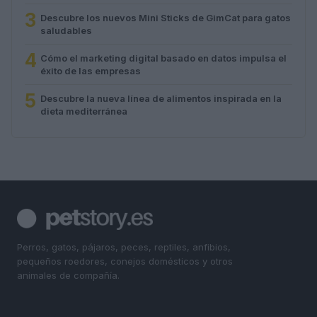
3
Descubre los nuevos Mini Sticks de GimCat para gatos
saludables
4
Cómo el marketing digital basado en datos impulsa el
éxito de las empresas
5
Descubre la nueva línea de alimentos inspirada en la
dieta mediterránea
Perros, gatos, pájaros, peces, reptiles, anfibios,
pequeños roedores, conejos domésticos y otros
animales de compañía.