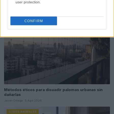
user protection.
Sigue leyendo
OTROS ANIMALES
CONFIRM
Métodos éticos para disuadir palomas urbanas sin
dañarlas
Javier Ortega · 5 Ago 2026
OTROS ANIMALES