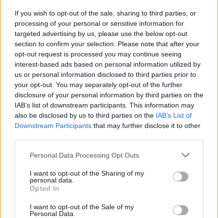
En segundo lugar, establece tus
KPI
desde el
If you wish to opt-out of the sale, sharing to third parties, or
principio. ¿Cuáles son las métricas más relevantes
processing of your personal or sensitive information for
para tus objetivos de negocio? Ya sea la tasa de
targeted advertising by us, please use the below opt-out
section to confirm your selection. Please note that after your
clics, el costo por adquisición o el retorno sobre la
opt-out request is processed you may continue seeing
inversión. Tener claridad en estos aspectos te
interest-based ads based on personal information utilized by
permitirá enfocar tus esfuerzos de manera más
us or personal information disclosed to third parties prior to
your opt-out. You may separately opt-out of the further
eficaz.
disclosure of your personal information by third parties on the
IAB’s list of downstream participants. This information may
Finalmente, no subestimes la importancia de la
also be disclosed by us to third parties on the
IAB’s List of
prueba y el error. Realiza
A/B testing
en tus
Downstream Participants
that may further disclose it to other
third parties.
campañas para identificar qué mensajes conectan
mejor con tu audiencia. La optimización continua
Please note that this website/app uses one or more Google
Personal Data Processing Opt Outs
services and may gather and store information including but
es clave en el marketing digital basado en datos.
not limited to your visit or usage behaviour. You may click to
I want to opt-out of the Sharing of my
¿Estás listo para aplicar estas tácticas y llevar tu
personal data.
grant or deny consent to Google and its third-party tags to
Opted In
estrategia al siguiente nivel?
use your data for below specified purposes in below Google
consent section.
I want to opt-out of the Sale of my
Personal Data.