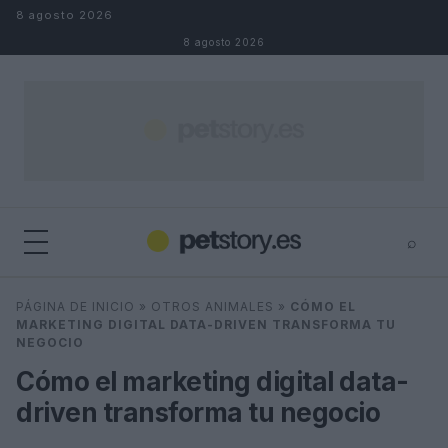
Saltar al contenido
8 agosto 2026
8 agosto 2026
⌕
×
⌕
PÁGINA DE INICIO
»
OTROS ANIMALES
»
CÓMO EL
Buscar
MARKETING DIGITAL DATA-DRIVEN TRANSFORMA TU
NEGOCIO
Cómo el marketing digital data-
driven transforma tu negocio