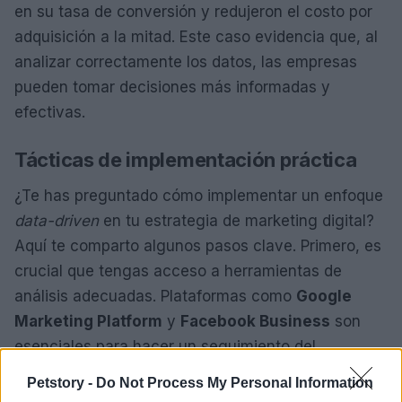
en su tasa de conversión y redujeron el costo por
adquisición a la mitad. Este caso evidencia que, al
analizar correctamente los datos, las empresas
pueden tomar decisiones más informadas y
efectivas.
Tácticas de implementación práctica
¿Te has preguntado cómo implementar un enfoque
data-driven
en tu estrategia de marketing digital?
Aquí te comparto algunos pasos clave. Primero, es
crucial que tengas acceso a herramientas de
análisis adecuadas. Plataformas como
Google
Marketing Platform
y
Facebook Business
son
esenciales para hacer un seguimiento del
rendimiento de tus campañas.
Petstory -
Do Not Process My Personal Information