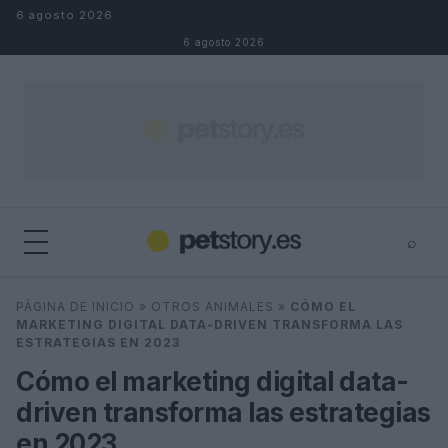
Saltar al contenido
6 agosto 2026
6 agosto 2026
⌕
×
⌕
PÁGINA DE INICIO
»
OTROS ANIMALES
»
CÓMO EL
Buscar
MARKETING DIGITAL DATA-DRIVEN TRANSFORMA LAS
ESTRATEGIAS EN 2023
Cómo el marketing digital data-
driven transforma las estrategias
en 2023