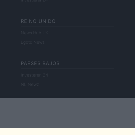
REINO UNIDO
News Hub UK
Lgbtq News
PAESES BAJOS
Investeren 24
NL Newz