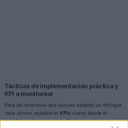
Tácticas de implementación práctica y
KPI a monitorear
Para las empresas que buscan adoptar un enfoque
data-driven
, establecer
KPIs
claros desde el
principio es fundamental. ¿Cuáles son los