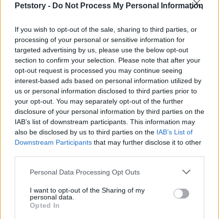
indicadores clave que debes considerar? El
CTR
, el
Petstory -
Do Not Process My Personal Information
ROAS
, la tasa de conversión y el costo por
adquisición (
CPA
) son algunos de los más
If you wish to opt-out of the sale, sharing to third parties, or
processing of your personal or sensitive information for
relevantes. Cada uno de estos KPIs ofrece
insights
targeted advertising by us, please use the below opt-out
valiosos sobre el rendimiento de las campañas y
section to confirm your selection. Please note that after your
permite realizar ajustes rápidos cuando sea
opt-out request is processed you may continue seeing
interest-based ads based on personal information utilized by
necesario.
us or personal information disclosed to third parties prior to
your opt-out. You may separately opt-out of the further
Además, contar con las herramientas adecuadas
disclosure of your personal information by third parties on the
para la recopilación y análisis de datos es esencial.
IAB’s list of downstream participants. This information may
also be disclosed by us to third parties on the
IAB’s List of
Plataformas como
HubSpot
y
Facebook Business
Downstream Participants
that may further disclose it to other
proporcionan soluciones robustas que facilitan la
third parties.
medición del rendimiento y la implementación de
Please note that this website/app uses one or more Google
Personal Data Processing Opt Outs
estrategias basadas en datos. En un entorno
services and may gather and store information including but
competitivo como el de 2023, aquellas marcas que
not limited to your visit or usage behaviour. You may click to
I want to opt-out of the Sharing of my
personal data.
grant or deny consent to Google and its third-party tags to
se adapten y utilicen datos de manera efectiva
Opted In
use your data for below specified purposes in below Google
tendrán una ventaja significativa sobre sus