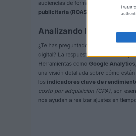
audiencias de forma más efectiva y, p
I want t
publicitaria (ROAS)
.
authenti
Analizando los datos y m
¿Te has preguntado alguna vez cuál es 
digital? La respuesta radica en la cap
Herramientas como
Google Analytics
una visión detallada sobre cómo está
los
indicadores clave de rendimiento
costo por adquisición (CPA)
, son esen
nos ayudan a realizar ajustes en tiemp