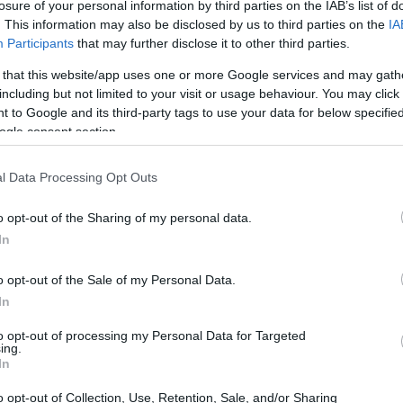
losure of your personal information by third parties on the IAB’s list of
. This information may also be disclosed by us to third parties on the
IA
Participants
that may further disclose it to other third parties.
 that this website/app uses one or more Google services and may gath
including but not limited to your visit or usage behaviour. You may click 
 to Google and its third-party tags to use your data for below specifi
ogle consent section.
l Data Processing Opt Outs
o opt-out of the Sharing of my personal data.
In
o opt-out of the Sale of my Personal Data.
In
to opt-out of processing my Personal Data for Targeted
ing.
In
ng hacia un enfoque data-
o opt-out of Collection, Use, Retention, Sale, and/or Sharing