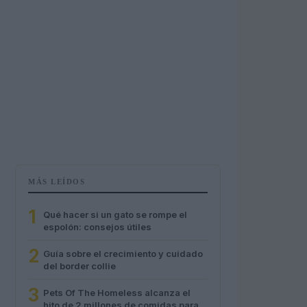
MÁS LEÍDOS
1
Qué hacer si un gato se rompe el
espolón: consejos útiles
2
Guía sobre el crecimiento y cuidado
del border collie
3
Pets Of The Homeless alcanza el
hito de 2 millones de comidas para