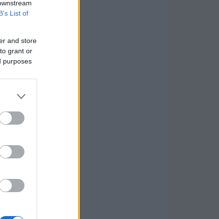
 downstream
B’s List of
er and store
to grant or
ed purposes