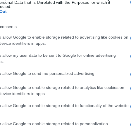
ersonal Data that Is Unrelated with the Purposes for which it
lected.
Out
ado el marketing en los últimos años? Hoy en
e creatividad;
es una ciencia
. La combinación
consents
te a las marcas entender mejor a su audiencia.
o allow Google to enable storage related to advertising like cookies on
s datos nos cuentan una historia interesante
evice identifiers in apps.
idores. Cada clic, cada visita y cada
o allow my user data to be sent to Google for online advertising
n valiosa que puede guiar nuestras decisiones de
s.
to allow Google to send me personalized advertising.
as expectativas de los consumidores cambian
o allow Google to enable storage related to analytics like cookies on
r ágiles y adaptarse rápidamente. Las
evice identifiers in apps.
, que solían basarse en suposiciones y
o allow Google to enable storage related to functionality of the website
 atrás.
¿Cómo podemos seguir siendo
so de herramientas avanzadas de análisis de
o allow Google to enable storage related to personalization.
ificar
tendencias emergentes
, segmentar