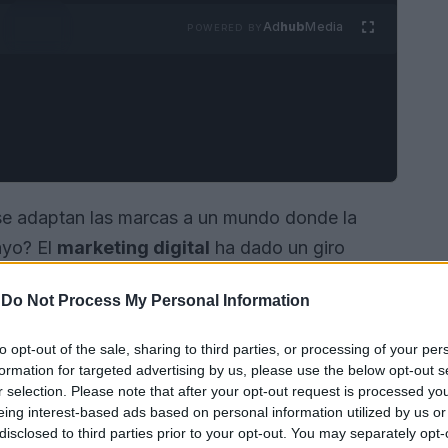
Ad
hub
Media
POWERED BY
e adaptan las marcas a un mundo donde la
ayo? El
marketing digital
ha dado un giro
 centrado en los
dati
. Esta evolución no solo
-
Do Not Process My Personal Information
sas construyen sus estrategias, sino que
campañas y, lo más importante, cómo se
to opt-out of the sale, sharing to third parties, or processing of your per
tículo, vamos a descubrir juntos por qué el
formation for targeted advertising by us, please use the below opt-out s
r selection. Please note that after your opt-out request is processed y
elto esencial y cómo puedes aprovecharlo para
eing interest-based ads based on personal information utilized by us or
disclosed to third parties prior to your opt-out. You may separately opt-