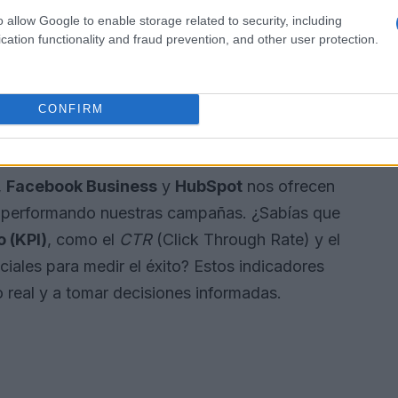
or supuesto, optimizar su
retorno de inversión
o allow Google to enable storage related to security, including
cation functionality and fraud prevention, and other user protection.
ejorando el rendimiento
CONFIRM
el secreto detrás del éxito en el marketing
acidad de
analizar datos
de manera efectiva.
,
Facebook Business
y
HubSpot
nos ofrecen
n performando nuestras campañas. ¿Sabías que
 (KPI)
, como el
CTR
(Click Through Rate) y el
ciales para medir el éxito? Estos indicadores
o real y a tomar decisiones informadas.