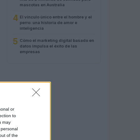
mascotas en Australia
4
El vínculo único entre el hombre y el
perro: una historia de amor e
inteligencia
5
Cómo el marketing digital basado en
datos impulsa el éxito de las
empresas
sonal or
ection to
ou may
 personal
out of the