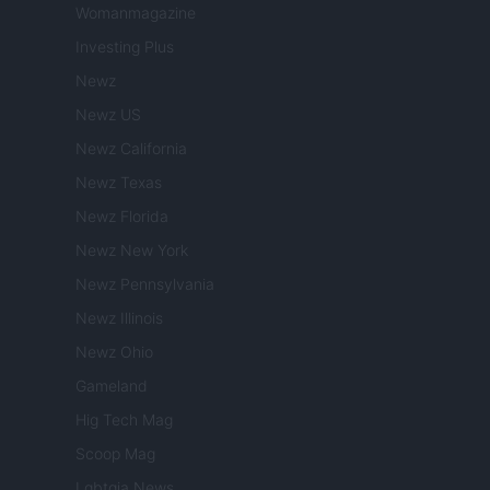
Womanmagazine
Investing Plus
Newz
Newz US
Newz California
Newz Texas
Newz Florida
Newz New York
Newz Pennsylvania
Newz Illinois
Newz Ohio
Gameland
Hig Tech Mag
Scoop Mag
Lgbtqia News