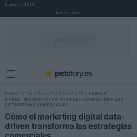
Saltar al contenido
8 agosto 2026
8 agosto 2026
⌕
×
⌕
PÁGINA DE INICIO
»
OTROS ANIMALES
»
CÓMO EL
Buscar
MARKETING DIGITAL DATA-DRIVEN TRANSFORMA LAS
ESTRATEGIAS COMERCIALES
Cómo el marketing digital data-
driven transforma las estrategias
comerciales