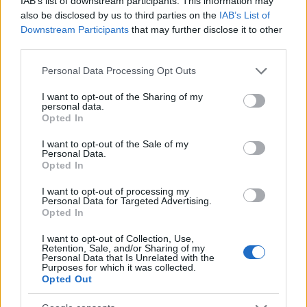
IAB’s list of downstream participants. This information may
anuncios y cómo responden los usuarios.
also be disclosed by us to third parties on the
IAB’s List of
Downstream Participants
that may further disclose it to other
Tasa de conversión:
Mide cuántos visitantes
third parties.
realizan la acción que deseas, como una
compra o suscripción.
Please note that this website/app uses one or more Google
Personal Data Processing Opt Outs
Costo por adquisición (CPA):
Evalúa cuánto
services and may gather and store information including but
inviertes para adquirir un nuevo cliente, un dato
not limited to your visit or usage behaviour. You may click to
I want to opt-out of the Sharing of my
personal data.
grant or deny consent to Google and its third-party tags to
crucial para tu rentabilidad.
Opted In
use your data for below specified purposes in below Google
consent section.
I want to opt-out of the Sale of my
Además, realizar optimizaciones basadas en los
Personal Data.
Opted In
datos recopilados es esencial. Esto puede incluir
ajustes en la segmentación, cambios en la
I want to opt-out of processing my
Personal Data for Targeted Advertising.
estrategia de contenido o la revisión de los canales
Opted In
utilizados.
El marketing hoy es una ciencia
, y
I want to opt-out of Collection, Use,
aquellos que aprovechan el poder de los datos
Retention, Sale, and/or Sharing of my
Personal Data that Is Unrelated with the
estarán un paso adelante en la competencia. ¿Te
Purposes for which it was collected.
Opted Out
atreves a dar ese paso?