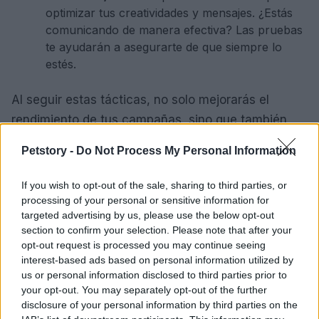
optimizar tus creatividades y mensajes. ¿Estás
comunicando de manera efectiva? Las pruebas
te ayudarán a asegurarte de que siempre lo
estés.
Al seguir estas tácticas, no solo mejorarás el
rendimiento de tus campañas, sino que también
podrás ofrecer una experiencia más personalizada
Petstory -
Do Not Process My Personal Information
y valiosa a tus clientes.
If you wish to opt-out of the sale, sharing to third parties, or
KPIs a monitorear y optimizaciones
processing of your personal or sensitive information for
targeted advertising by us, please use the below opt-out
¿Quieres que tu estrategia data-driven sea
section to confirm your selection. Please note that after your
realmente efectiva? Es fundamental monitorear los
opt-out request is processed you may continue seeing
interest-based ads based on personal information utilized by
KPIs adecuados. Algunos de los más relevantes
us or personal information disclosed to third parties prior to
son:
your opt-out. You may separately opt-out of the further
disclosure of your personal information by third parties on the
CTR:
Este indicador revela la efectividad de tus