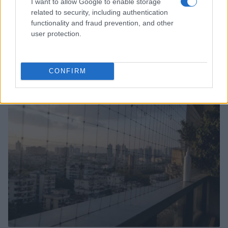
I want to allow Google to enable storage
related to security, including authentication
functionality and fraud prevention, and other
user protection.
Sigue leyendo
CONFIRM
OTROS ANIMALES