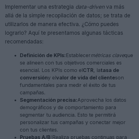
Implementar una estrategia
data-driven
va más
allá de la simple recopilación de datos; se trata de
utilizarlos de manera efectiva. ¿Cómo puedes
lograrlo? Aquí te presentamos algunas tácticas
recomendadas:
Definición de KPIs:
Establecer
métricas clave
que
se alineen con tus objetivos comerciales es
esencial. Los KPIs como el
CTR
, la
tasa de
conversión
y el
valor de vida del cliente
son
fundamentales para medir el éxito de tus
campañas.
Segmentación precisa:
Aprovecha los datos
demográficos y de comportamiento para
segmentar tu audiencia. Esto te permitirá
personalizar tus campañas y conectar mejor
con tus clientes.
Pruebas A/B:
Realiza pruebas continuas para