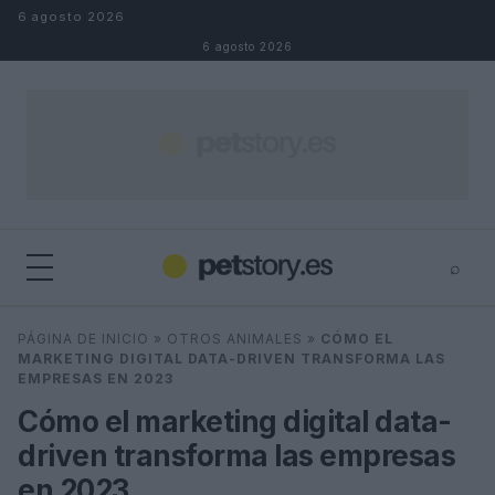
Saltar al contenido
6 agosto 2026
6 agosto 2026
⌕
×
⌕
PÁGINA DE INICIO
»
OTROS ANIMALES
»
CÓMO EL
Buscar
MARKETING DIGITAL DATA-DRIVEN TRANSFORMA LAS
EMPRESAS EN 2023
Cómo el marketing digital data-
driven transforma las empresas
en 2023