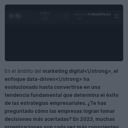
0:29 /
Ad
hub
Media
POWERED
1
/
4
4:27
BY
En el ámbito del
marketing digital<\/strong>, el
enfoque
data-driven<\/strong> ha
evolucionado hasta convertirse en una
tendencia fundamental que determina el éxito
de las estrategias empresariales. ¿Te has
preguntado cómo las empresas logran tomar
decisiones más acertadas? En 2023, muchas
organizaciones son cada vez más conscientes