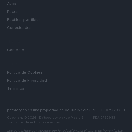
Aves
Peces
Reptiles y anfibios
Curiosidades
MAGAZINE
Contacto
LEGAL
Política de Cookies
Política de Privacidad
Términos
petstory.es es una propiedad de AdHub Media S.r.l. — REA 2729933
Copyright © 2026 · Editado por AdHub Media S.r.l. — REA 2729933
Todos los derechos reservados
Los contenidos son curados por la redacción con el apoyo de herramientas