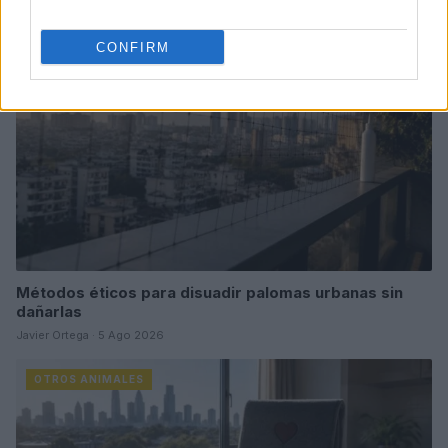
OTROS ANIMALES
CONFIRM
Métodos éticos para disuadir palomas urbanas sin
dañarlas
Javier Ortega · 5 Ago 2026
OTROS ANIMALES