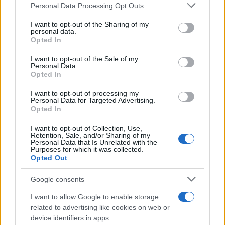
Please note that this website/app uses one or more Google
En resumen, el marketing hoy es una ciencia. Las
Personal Data Processing Opt Outs
services and may gather and store information including but
marcas que logren integrar un enfoque
data-driven
not limited to your visit or usage behaviour. You may click to
I want to opt-out of the Sharing of my
personal data.
en sus estrategias no solo estarán un paso
grant or deny consent to Google and its third-party tags to
Opted In
use your data for below specified purposes in below Google
adelante en un mercado cada vez más
consent section.
I want to opt-out of the Sale of my
competitivo, sino que también podrán contar
Personal Data.
Opted In
historias con datos que resuenen con los
consumidores. Estas historias generan conexiones
I want to opt-out of processing my
Personal Data for Targeted Advertising.
auténticas, fundamentales para el éxito en el
Opted In
mundo actual.
I want to opt-out of Collection, Use,
Retention, Sale, and/or Sharing of my
Personal Data that Is Unrelated with the
Purposes for which it was collected.
Opted Out
AUTOR
Staff
Google consents
I want to allow Google to enable storage
related to advertising like cookies on web or
device identifiers in apps.