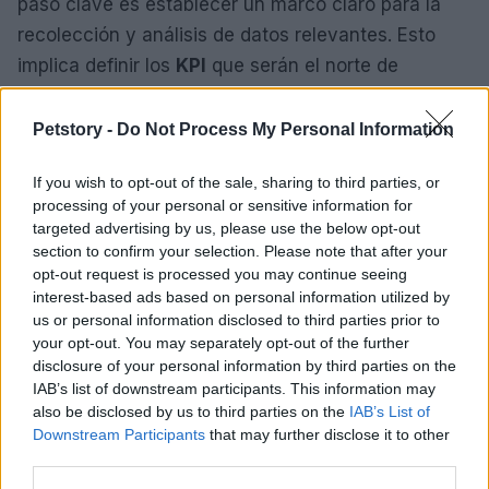
paso clave es establecer un marco claro para la
recolección y análisis de datos relevantes. Esto
implica definir los
KPI
que serán el norte de
nuestras decisiones, tales como la tasa de
conversión, el coste por adquisición (CPA) y el
Petstory -
Do Not Process My Personal Information
retorno sobre la inversión publicitaria (ROAS).
If you wish to opt-out of the sale, sharing to third parties, or
Las empresas deben considerar la inversión en
processing of your personal or sensitive information for
targeted advertising by us, please use the below opt-out
herramientas de análisis y en la capacitación de su
section to confirm your selection. Please note that after your
equipo. ¿Por qué es esto fundamental? Porque
opt-out request is processed you may continue seeing
interpretar los datos de manera efectiva puede
interest-based ads based on personal information utilized by
us or personal information disclosed to third parties prior to
marcar la diferencia entre una campaña exitosa y
your opt-out. You may separately opt-out of the further
una que no lo es. Además, resulta crucial realizar
disclosure of your personal information by third parties on the
pruebas A/B para identificar qué tácticas funcionan
IAB’s list of downstream participants. This information may
also be disclosed by us to third parties on the
IAB’s List of
mejor y ajustar dinámicamente las campañas
Downstream Participants
that may further disclose it to other
según los resultados obtenidos.
third parties.