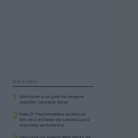
MÁS LEÍDOS
1
Qué hacer si un gato se rompe el
espolón: consejos útiles
2
Pets Of The Homeless alcanza el
hito de 2 millones de comidas para
mascotas en Australia
Descubre los nuevos Mini Sticks de