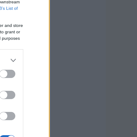
 downstream
B’s List of
er and store
to grant or
ed purposes