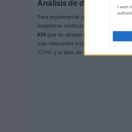
Análisis de datos y rendi
I want t
authenti
Para implementar una estrategia de
ma
establecer métricas claras. En mi exper
KPI
que se alineen con tus objetivos c
más relevantes incluyen el
ROAS
(Retu
(CPA) y la tasa de conversión.