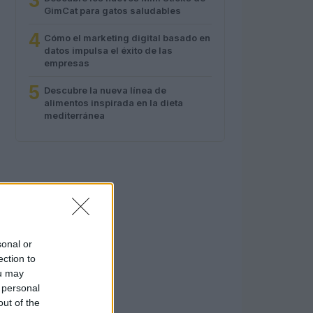
3
GimCat para gatos saludables
4
Cómo el marketing digital basado en
datos impulsa el éxito de las
empresas
5
Descubre la nueva línea de
alimentos inspirada en la dieta
mediterránea
sonal or
ection to
ou may
 personal
out of the