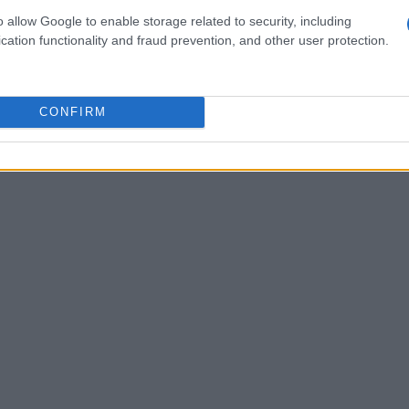
miento
o allow Google to enable storage related to security, including
cation functionality and fraud prevention, and other user protection.
rketing digital data-driven
, es esencial
iencia en Google, he aprendido que definir los
omerciales es fundamental. Algunos de los KPI
CONFIRM
rn on Ad Spend), el costo por adquisición