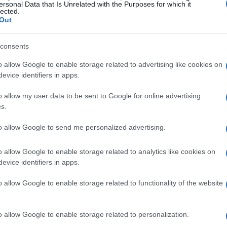
ersonal Data that Is Unrelated with the Purposes for which it
opilación y el análisis de datos permiten a las
lected.
Out
a y anticipar sus necesidades. Una de las
ting digital es la
personalización basada en
consents
onalizadas pueden generar hasta un
50% más
o allow Google to enable storage related to advertising like cookies on
ta estadística resalta la importancia de adaptar
evice identifiers in apps.
nsumidor.
o allow my user data to be sent to Google for online advertising
s.
eresante sobre el comportamiento del
 Analytics y Facebook Insights permiten a los
to allow Google to send me personalized advertising.
ustomer journey
de manera efectiva. Esto
o allow Google to enable storage related to analytics like cookies on
 fricción como las oportunidades de conversión.
evice identifiers in apps.
n función de su comportamiento en línea puede
o allow Google to enable storage related to functionality of the website
tes y, en consecuencia, aumentar tu
CTR
. ¿Te
sto en tus propias estrategias?
o allow Google to enable storage related to personalization.