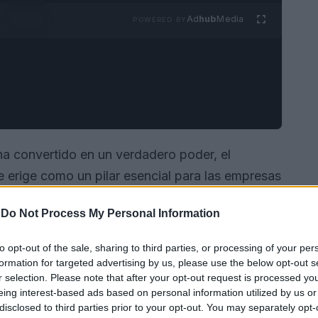
Ad
hub
Media
POWERED BY
a convertido en un verdadero poder, el
 erige como un pilar esencial para las empresas
cada vez más competitivo. ¿Te has preguntado
-
Do Not Process My Personal Information
n datos pueden transformar tu negocio? En mi
var que estas estrategias no solo optimizan el
to opt-out of the sale, sharing to third parties, or processing of your per
cen la
experiencia del cliente
durante su
formation for targeted advertising by us, please use the below opt-out s
r selection. Please note that after your opt-out request is processed y
mos las tendencias emergentes en el marketing
eing interest-based ads based on personal information utilized by us or
ara lograr resultados medibles.
disclosed to third parties prior to your opt-out. You may separately opt-