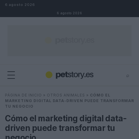
Saltar al contenido
6 agosto 2026
6 agosto 2026
⌕
×
⌕
PÁGINA DE INICIO
»
OTROS ANIMALES
»
CÓMO EL
Buscar
MARKETING DIGITAL DATA-DRIVEN PUEDE TRANSFORMAR
TU NEGOCIO
Cómo el marketing digital data-
driven puede transformar tu
negocio