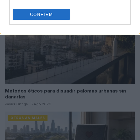
OTROS ANIMALES
CONFIRM
Métodos éticos para disuadir palomas urbanas sin
dañarlas
Javier Ortega · 5 Ago 2026
OTROS ANIMALES