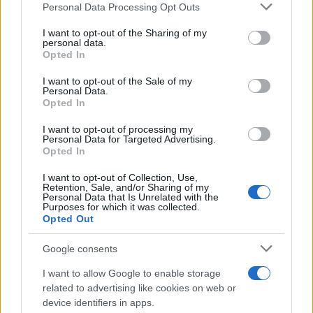
Please note that this website/app uses one or more Google
métricas como la tasa de rebote, el tiempo en el
Personal Data Processing Opt Outs
services and may gather and store information including but
sitio y el costo por adquisición (
CPA
). Estos
not limited to your visit or usage behaviour. You may click to
I want to opt-out of the Sharing of my
personal data.
indicadores te ofrecerán una visión clara sobre el
grant or deny consent to Google and its third-party tags to
Opted In
use your data for below specified purposes in below Google
rendimiento de tus campañas y te permitirán
consent section.
I want to opt-out of the Sale of my
realizar ajustes informados. Además, es crucial
Personal Data.
Opted In
llevar a cabo análisis regulares para detectar
oportunidades de optimización y asegurarte de que
I want to opt-out of processing my
Personal Data for Targeted Advertising.
tu estrategia se mantenga alineada con las
Opted In
tendencias del mercado.
I want to opt-out of Collection, Use,
Retention, Sale, and/or Sharing of my
Personal Data that Is Unrelated with the
Purposes for which it was collected.
Opted Out
AUTOR
Staff
Google consents
I want to allow Google to enable storage
related to advertising like cookies on web or
device identifiers in apps.