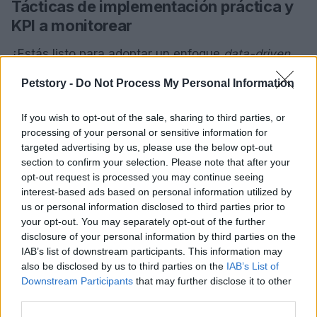
Tácticas de implementación práctica y
KPI a monitorear
¿Estás listo para adoptar un enfoque
data-driven
en tu marketing digital? Es esencial establecer
Petstory -
Do Not Process My Personal Information
tácticas claras que guíen tus esfuerzos. Lo primero
que debes hacer es asegurarte de contar con las
If you wish to opt-out of the sale, sharing to third parties, or
herramientas adecuadas para recopilar y analizar
processing of your personal or sensitive information for
targeted advertising by us, please use the below opt-out
datos. Plataformas como
Google Analytics
y
section to confirm your selection. Please note that after your
HubSpot
son fundamentales para monitorear el
opt-out request is processed you may continue seeing
comportamiento del usuario y el rendimiento de tus
interest-based ads based on personal information utilized by
us or personal information disclosed to third parties prior to
campañas. Al hacerlo, estos datos te ayudarán a
your opt-out. You may separately opt-out of the further
identificar tendencias y a ajustar tus estrategias en
disclosure of your personal information by third parties on the
tiempo real.
IAB’s list of downstream participants. This information may
also be disclosed by us to third parties on the
IAB’s List of
Downstream Participants
that may further disclose it to other
Entre los KPI que deberías monitorear, no solo se
third parties.
encuentran el
CTR
y el
ROAS
, sino también