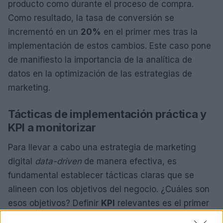
producto como durante el proceso de compra.
Como resultado, la tasa de conversión se
incrementó en un
20%
en el primer mes tras la
implementación de estos cambios. Este caso pone
de manifiesto la importancia de la analítica de
datos en la optimización de las estrategias de
marketing.
Tácticas de implementación práctica y
KPI a monitorizar
Para llevar a cabo una estrategia de marketing
digital
data-driven
de manera efectiva, es
fundamental establecer tácticas claras que se
alineen con los objetivos del negocio. ¿Cuáles son
esos objetivos? Definir
KPI
relevantes es el primer
paso para medir el éxito. Algunos de los