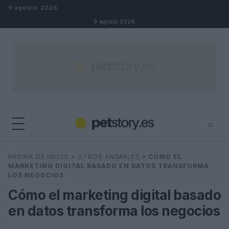
Saltar al contenido
9 agosto 2026
9 agosto 2026
⌕
×
⌕
PÁGINA DE INICIO
»
OTROS ANIMALES
»
CÓMO EL
Buscar
MARKETING DIGITAL BASADO EN DATOS TRANSFORMA
LOS NEGOCIOS
Cómo el marketing digital basado
en datos transforma los negocios