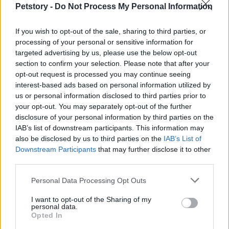
Petstory -
Do Not Process My Personal Information
indicadores clave a considerar son el
CTR
, el
ROAS
y la tasa de retención de clientes.
If you wish to opt-out of the sale, sharing to third parties, or
processing of your personal or sensitive information for
La optimización continua juega un papel crucial en
targeted advertising by us, please use the below opt-out
este proceso. Esto implica revisar regularmente los
section to confirm your selection. Please note that after your
resultados y ajustar las estrategias según sea
opt-out request is processed you may continue seeing
interest-based ads based on personal information utilized by
necesario. Herramientas como Google Analytics,
us or personal information disclosed to third parties prior to
Facebook Insights y HubSpot ofrecen una visión
your opt-out. You may separately opt-out of the further
clara del rendimiento, permitiendo realizar ajustes
disclosure of your personal information by third parties on the
IAB’s list of downstream participants. This information may
basados en datos concretos.
also be disclosed by us to third parties on the
IAB’s List of
Downstream Participants
that may further disclose it to other
Hoy en día, el marketing digital
data-driven
no es
third parties.
solo una opción; es una necesidad. Las empresas
Please note that this website/app uses one or more Google
Personal Data Processing Opt Outs
que invierten en datos y analítica están mejor
services and may gather and store information including but
posicionadas para adaptarse a las demandas
not limited to your visit or usage behaviour. You may click to
I want to opt-out of the Sharing of my
personal data.
grant or deny consent to Google and its third-party tags to
cambiantes del mercado y satisfacer las
Opted In
use your data for below specified purposes in below Google
expectativas de los consumidores. ¿Está su