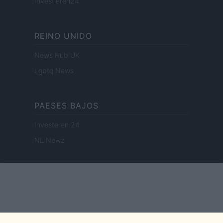
Investieren24
REINO UNIDO
News Hub UK
Lgbtq News
PAESES BAJOS
Investeren 24
NL Newz