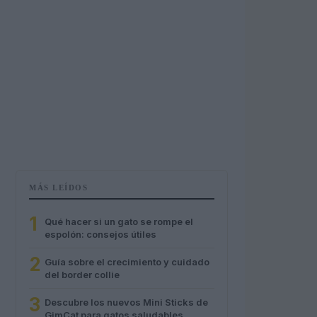
MÁS LEÍDOS
1
Qué hacer si un gato se rompe el
espolón: consejos útiles
2
Guía sobre el crecimiento y cuidado
del border collie
3
Descubre los nuevos Mini Sticks de
GimCat para gatos saludables