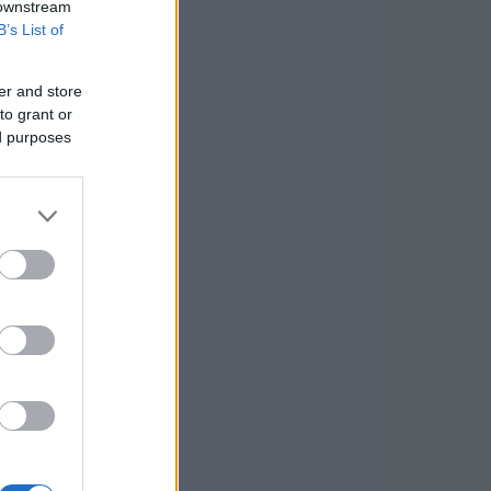
 downstream
B’s List of
er and store
to grant or
ed purposes