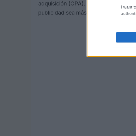
adquisición (CPA). ¿No es fascinante 
I want t
publicidad sea más efectiva?
authenti