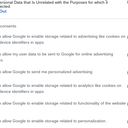
ersonal Data that Is Unrelated with the Purposes for which it
ndencia del marketing data-
lected.
Out
consents
resante, y en el contexto del marketing digital,
o allow Google to enable storage related to advertising like cookies on
de decisiones. En mi experiencia en Google, he
evice identifiers in apps.
 un enfoque data-driven no solo mejoran su
o allow my user data to be sent to Google for online advertising
una comprensión más profunda de su audiencia.
El
s.
ciencia se basa en datos precisos y análisis
to allow Google to send me personalized advertising.
o allow Google to enable storage related to analytics like cookies on
to esencial. Plataformas de publicidad como
evice identifiers in apps.
ejorado sus algoritmos, permitiendo a los
o allow Google to enable storage related to functionality of the website
forma más efectiva. Esto significa que las
antes y dirigidos, lo que resulta en un
o allow Google to enable storage related to personalization.
 y una notable reducción en el costo por