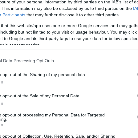
losure of your personal information by third parties on the IAB’s list of
. This information may also be disclosed by us to third parties on the
IA
Participants
that may further disclose it to other third parties.
 that this website/app uses one or more Google services and may gath
including but not limited to your visit or usage behaviour. You may click 
 to Google and its third-party tags to use your data for below specifi
ogle consent section.
l Data Processing Opt Outs
ha evolucionado hacia un enfoque más analítico y
ómo estas tendencias influyen en las
o opt-out of the Sharing of my personal data.
3 no es la excepción, y cada vez más empresas
In
doptar tácticas que no solo sean creativas,
o opt-out of the Sale of my Personal Data.
este artículo, vamos a descubrir cómo el
In
nvertido en una necesidad imperante para
to opt-out of processing my Personal Data for Targeted
su rendimiento y maximizar su retorno sobre la
ing.
In
o opt-out of Collection, Use, Retention, Sale, and/or Sharing