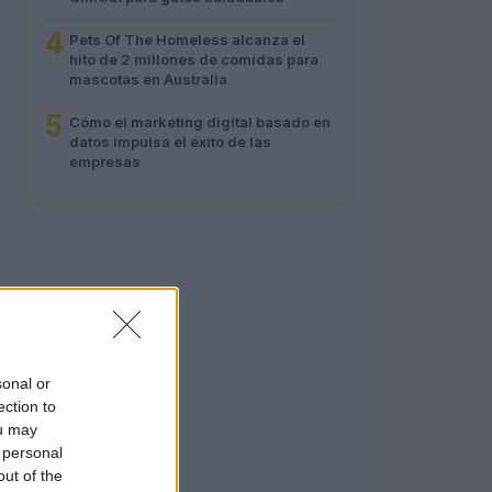
4
Pets Of The Homeless alcanza el
hito de 2 millones de comidas para
mascotas en Australia
5
Cómo el marketing digital basado en
datos impulsa el éxito de las
empresas
sonal or
ection to
ou may
 personal
out of the