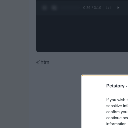
0:27 / 3:19
1
/
4
«`html
Petstory 
If you wish 
sensitive in
confirm you
continue se
information 