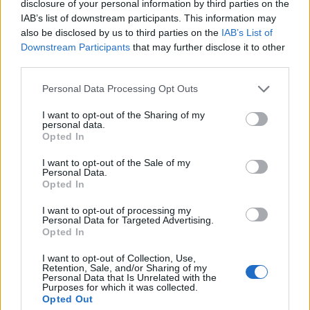
disclosure of your personal information by third parties on the
cada decisión debe estar respaldada por números.
IAB’s list of downstream participants. This information may
also be disclosed by us to third parties on the
IAB’s List of
Tácticas de implementación y KPIs a
Downstream Participants
that may further disclose it to other
monitorear
third parties.
Please note that this website/app uses one or more Google
Implementar un enfoque
data-driven
no solo
Personal Data Processing Opt Outs
services and may gather and store information including but
implica el uso de herramientas, sino que también
not limited to your visit or usage behaviour. You may click to
I want to opt-out of the Sharing of my
personal data.
requiere una transformación en la cultura
grant or deny consent to Google and its third-party tags to
Opted In
use your data for below specified purposes in below Google
organizativa. Las empresas deben crear un
consent section.
I want to opt-out of the Sale of my
ambiente donde el análisis de datos sea parte
Personal Data.
fundamental de la toma de decisiones. ¿Cómo
Opted In
lograrlo? Capacitando a los equipos en el uso de
I want to opt-out of processing my
Personal Data for Targeted Advertising.
herramientas analíticas y en la interpretación de
Opted In
datos. Esto no solo mejora la eficiencia, sino que
I want to opt-out of Collection, Use,
empodera a los empleados para tomar decisiones
Retention, Sale, and/or Sharing of my
Personal Data that Is Unrelated with the
informadas.
Purposes for which it was collected.
Opted Out