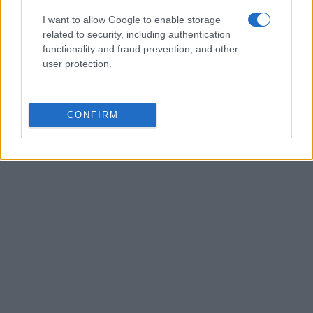
tu empresa lista para este desafío?
I want to allow Google to enable storage
related to security, including authentication
functionality and fraud prevention, and other
user protection.
AUTOR
Staff
CONFIRM