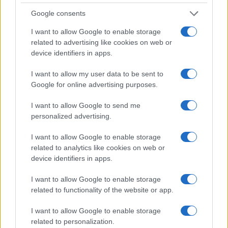
Entre los KPIs que deben monitorearse, no solo
Google consents
encontramos el
CTR
y el
ROAS
, sino también la
tasa de retención de clientes
y el
valor del
I want to allow Google to enable storage
related to advertising like cookies on web or
tiempo de vida del cliente
(LTV). Estos
device identifiers in apps.
indicadores proporcionan una visión más completa
de la salud de la estrategia de marketing,
I want to allow my user data to be sent to
Google for online advertising purposes.
permitiendo a las empresas realizar ajustes
proactivos. ¿Se están alcanzando los objetivos
I want to allow Google to send me
esperados?
personalized advertising.
I want to allow Google to enable storage
La optimización continua es clave. Al analizar
related to analytics like cookies on web or
regularmente los datos y ajustar las estrategias
device identifiers in apps.
según los resultados, las marcas pueden
I want to allow Google to enable storage
mantenerse competitivas en un entorno en
related to functionality of the website or app.
constante cambio. En resumen, el marketing digital
hoy es una ciencia que exige un enfoque riguroso
I want to allow Google to enable storage
related to personalization.
y fundamentado en datos para lograr el éxito. ¿Está