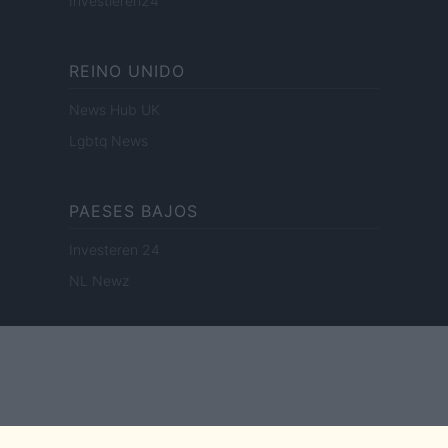
Investieren24
REINO UNIDO
News Hub UK
Lgbtq News
PAESES BAJOS
Investeren 24
NL Newz