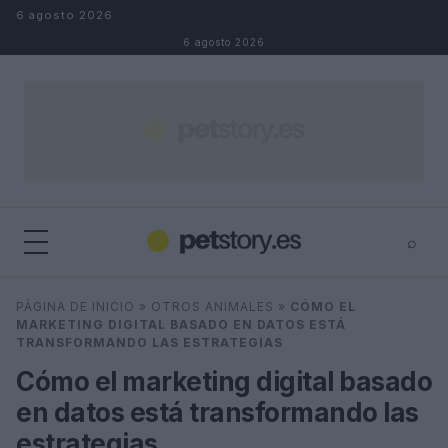
Saltar al contenido
6 agosto 2026
6 agosto 2026
⌕
×
⌕
PÁGINA DE INICIO
»
OTROS ANIMALES
»
CÓMO EL
Buscar
MARKETING DIGITAL BASADO EN DATOS ESTÁ
TRANSFORMANDO LAS ESTRATEGIAS
Cómo el marketing digital basado
en datos está transformando las
estrategias