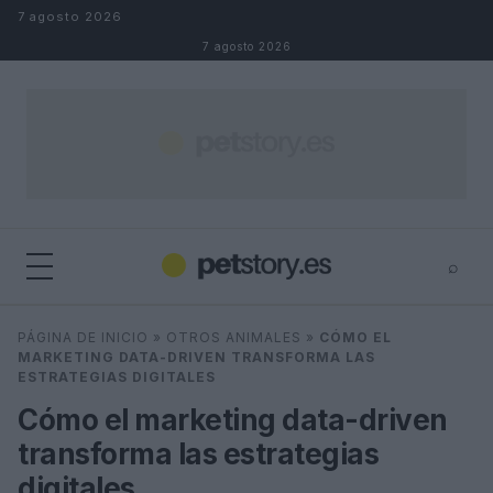
Saltar al contenido
7 agosto 2026
7 agosto 2026
⌕
×
⌕
PÁGINA DE INICIO
»
OTROS ANIMALES
»
CÓMO EL
Buscar
MARKETING DATA-DRIVEN TRANSFORMA LAS
ESTRATEGIAS DIGITALES
Cómo el marketing data-driven
transforma las estrategias
digitales