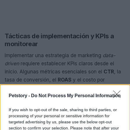
Tácticas de implementación y KPIs a
monitorear
Implementar una estrategia de marketing
data-
driven
requiere establecer KPIs claros desde el
inicio. Algunas métricas esenciales son el
CTR
, la
tasa de conversión, el
ROAS
y el costo por
adquisición (CPA). Estos indicadores no solo
Petstory -
Do Not Process My Personal Information
permiten evaluar el rendimiento, sino que también
facilitan ajustes en tiempo real para maximizar
If you wish to opt-out of the sale, sharing to third parties, or
resultados.
processing of your personal or sensitive information for
targeted advertising by us, please use the below opt-out
Un enfoque práctico es utilizar herramientas de
section to confirm your selection. Please note that after your