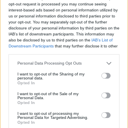
automatización que simplifiquen la recolección y
opt-out request is processed you may continue seeing
interest-based ads based on personal information utilized by
análisis de datos. Plataformas como HubSpot
us or personal information disclosed to third parties prior to
ofrecen funcionalidades que permiten segmentar
your opt-out. You may separately opt-out of the further
audiencias y personalizar campañas. Esto es
disclosure of your personal information by third parties on the
IAB’s list of downstream participants. This information may
crucial para optimizar el
funnel de conversión
. En
also be disclosed by us to third parties on the
IAB’s List of
la actualidad, el marketing es una ciencia, y las
Downstream Participants
that may further disclose it to other
marcas que adopten este enfoque se destacarán
third parties.
en un mercado cada vez más competitivo.
Please note that this website/app uses one or more Google
Personal Data Processing Opt Outs
services and may gather and store information including but
not limited to your visit or usage behaviour. You may click to
I want to opt-out of the Sharing of my
personal data.
grant or deny consent to Google and its third-party tags to
Opted In
AUTOR
use your data for below specified purposes in below Google
Staff
consent section.
I want to opt-out of the Sale of my
Personal Data.
Opted In
I want to opt-out of processing my
Personal Data for Targeted Advertising.
Opted In