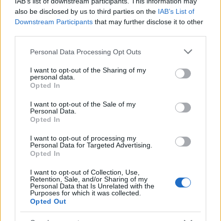
IAB’s list of downstream participants. This information may
monitorizar. Esto puede incluir métricas como el
also be disclosed by us to third parties on the
IAB’s List of
CTR
, la tasa de conversión y el
costo por
Downstream Participants
that may further disclose it to other
third parties.
adquisición
. Con estos indicadores bien definidos,
las empresas pueden realizar ajustes continuos en
Please note that this website/app uses one or more Google
Personal Data Processing Opt Outs
services and may gather and store information including but
sus campañas para maximizar el rendimiento.
not limited to your visit or usage behaviour. You may click to
I want to opt-out of the Sharing of my
Además, las pruebas A/B son una herramienta
personal data.
grant or deny consent to Google and its third-party tags to
Opted In
valiosa para evaluar qué estrategias resultan más
use your data for below specified purposes in below Google
consent section.
efectivas y ajustar las tácticas en consecuencia.
I want to opt-out of the Sale of my
Personal Data.
Opted In
Por último, la
formación del equipo
en el uso de
I want to opt-out of processing my
herramientas de análisis y en la interpretación de
Personal Data for Targeted Advertising.
datos es esencial. Esto asegura que todos en la
Opted In
organización estén alineados y puedan contribuir
I want to opt-out of Collection, Use,
Retention, Sale, and/or Sharing of my
de manera efectiva a la estrategia general. ¿No
Personal Data that Is Unrelated with the
Purposes for which it was collected.
crees que contar con un equipo capacitado marca
Opted Out
la diferencia en el éxito de una campaña?