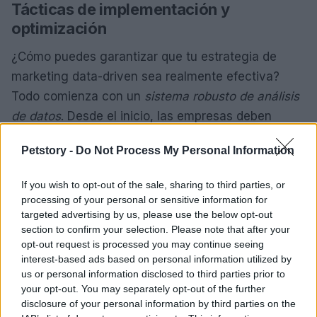
Tácticas de implementación y
optimización
¿Cómo puedes garantizar que tu estrategia de
marketing data-driven sea realmente efectiva?
Todo comienza con un
sistema robusto de análisis
de datos
. Desde el inicio, las empresas deben
invertir en herramientas de análisis que se integren
Petstory -
Do Not Process My Personal Information
sin problemas con sus plataformas de marketing.
Por ejemplo,
Google Marketing Platform
y
If you wish to opt-out of the sale, sharing to third parties, or
HubSpot
ofrecen soluciones que permiten la
processing of your personal or sensitive information for
recopilación y análisis de datos en tiempo real.
targeted advertising by us, please use the below opt-out
section to confirm your selection. Please note that after your
Esto facilita una toma de decisiones más rápida y
opt-out request is processed you may continue seeing
fundamentada en datos.
interest-based ads based on personal information utilized by
us or personal information disclosed to third parties prior to
Pero, ¿qué métricas debes tener en cuenta? Es
your opt-out. You may separately opt-out of the further
disclosure of your personal information by third parties on the
fundamental definir claramente qué
KPI
se van a