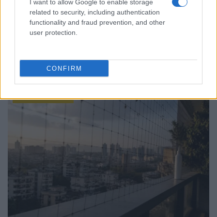
I want to allow Google to enable storage
related to security, including authentication
functionality and fraud prevention, and other
user protection.
CONFIRM
Sigue leyendo
OTROS ANIMALES