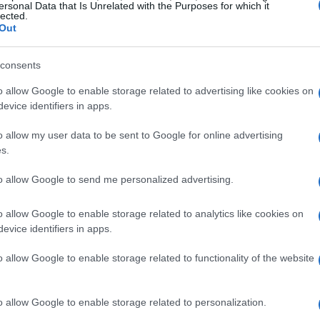
ersonal Data that Is Unrelated with the Purposes for which it
-driven surge de la necesidad de entender mejor
lected.
Out
tos. Los datos nos cuentan una historia
eractúan con nuestras marcas a lo largo del
consents
a en Google, he observado que las compañías
o allow Google to enable storage related to advertising like cookies on
das en información real lograron mejorar
evice identifiers in apps.
o allow my user data to be sent to Google for online advertising
s.
e fundamenta en la recopilación de información
o Google Analytics, Facebook Business y
to allow Google to send me personalized advertising.
os adecuadamente, ofrecen información valiosa
o allow Google to enable storage related to analytics like cookies on
sto permite a las marcas ajustar sus estrategias
evice identifiers in apps.
s detallado de las métricas puede revelar en qué
o allow Google to enable storage related to functionality of the website
s se están perdiendo, lo que brinda
ncia del usuario.
o allow Google to enable storage related to personalization.