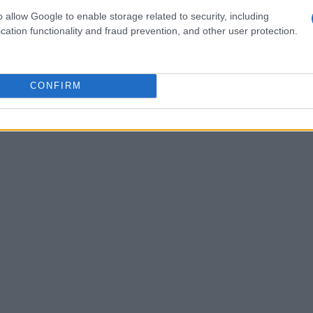
a campaña de marketing basada
o allow Google to enable storage related to security, including
cation functionality and fraud prevention, and other user protection.
mpresa de comercio electrónico que decidió
u última campaña de marketing. ¿Qué sucedió
CONFIRM
en su intuición? Al implementar un sistema de
esultados comenzaron a contar una historia