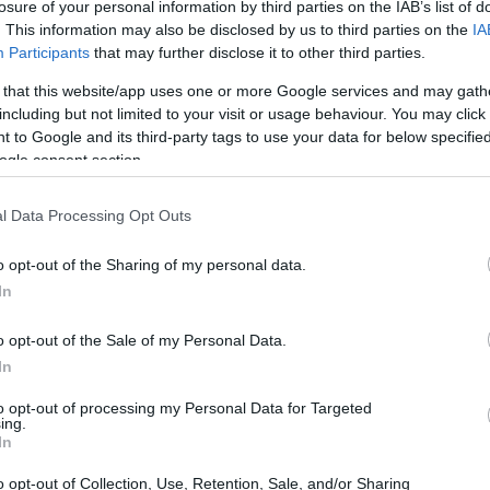
losure of your personal information by third parties on the IAB’s list of
. This information may also be disclosed by us to third parties on the
IA
Participants
that may further disclose it to other third parties.
 that this website/app uses one or more Google services and may gath
including but not limited to your visit or usage behaviour. You may click 
 to Google and its third-party tags to use your data for below specifi
ogle consent section.
l Data Processing Opt Outs
o opt-out of the Sharing of my personal data.
In
o opt-out of the Sale of my Personal Data.
In
to opt-out of processing my Personal Data for Targeted
g digital hacia un enfoque
ing.
In
o opt-out of Collection, Use, Retention, Sale, and/or Sharing