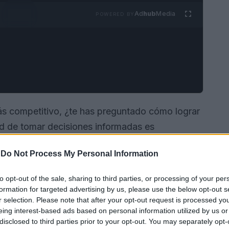
Ad
hub
Media
POWERED BY
s competitivo, ¿te has preguntado cómo lograr
d de tomar decisiones informadas es
marketing digital hoy en día es una ciencia
-
Do Not Process My Personal Information
 análisis de datos. Este enfoque permite a las
ximizar su retorno de inversión. Así, la
to opt-out of the sale, sharing to third parties, or processing of your per
 riguroso
se torna esencial para cualquier marca
formation for targeted advertising by us, please use the below opt-out s
r selection. Please note that after your opt-out request is processed y
eing interest-based ads based on personal information utilized by us or
disclosed to third parties prior to your opt-out. You may separately opt-