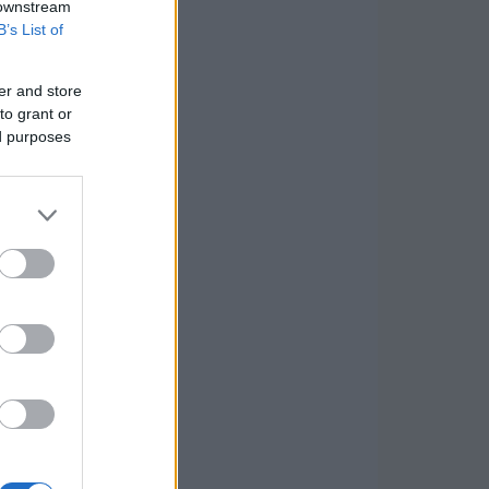
 downstream
B’s List of
er and store
to grant or
ed purposes