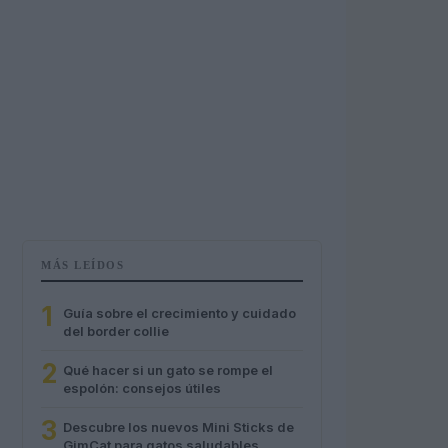
MÁS LEÍDOS
1
Guía sobre el crecimiento y cuidado
del border collie
2
Qué hacer si un gato se rompe el
espolón: consejos útiles
3
Descubre los nuevos Mini Sticks de
GimCat para gatos saludables