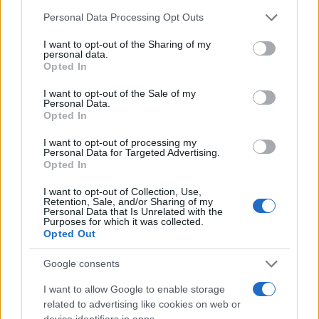
Please note that this website/app uses one or more Google
Personal Data Processing Opt Outs
services and may gather and store information including but
not limited to your visit or usage behaviour. You may click to
I want to opt-out of the Sharing of my
personal data.
grant or deny consent to Google and its third-party tags to
Opted In
use your data for below specified purposes in below Google
consent section.
I want to opt-out of the Sale of my
Personal Data.
Opted In
I want to opt-out of processing my
Personal Data for Targeted Advertising.
Opted In
I want to opt-out of Collection, Use,
Retention, Sale, and/or Sharing of my
Personal Data that Is Unrelated with the
Purposes for which it was collected.
Opted Out
Google consents
I want to allow Google to enable storage
Sigue leyendo
related to advertising like cookies on web or
device identifiers in apps.