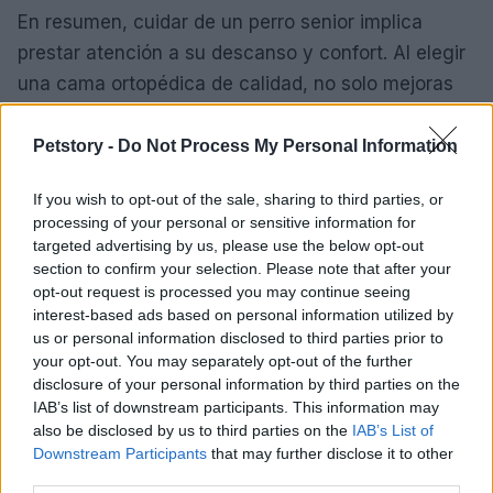
En resumen, cuidar de un perro senior implica
prestar atención a su descanso y confort. Al elegir
una cama ortopédica de calidad, no solo mejoras
su salud y movilidad, sino que también contribuyes
a su felicidad diaria. Después de compartir tantos
Petstory -
Do Not Process My Personal Information
momentos juntos, es nuestro deber ofrecerles el
If you wish to opt-out of the sale, sharing to third parties, or
mejor cuidado posible en su etapa más delicada.
processing of your personal or sensitive information for
Recuerda, ¡ellos también merecen el mejor
targeted advertising by us, please use the below opt-out
descanso!
section to confirm your selection. Please note that after your
opt-out request is processed you may continue seeing
interest-based ads based on personal information utilized by
us or personal information disclosed to third parties prior to
your opt-out. You may separately opt-out of the further
AUTOR
Staff
disclosure of your personal information by third parties on the
IAB’s list of downstream participants. This information may
also be disclosed by us to third parties on the
IAB’s List of
Downstream Participants
that may further disclose it to other
third parties.