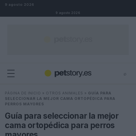
Saltar al contenido
9 agosto 2026
9 agosto 2026
⌕
×
⌕
PÁGINA DE INICIO
»
OTROS ANIMALES
»
GUÍA PARA
Buscar
SELECCIONAR LA MEJOR CAMA ORTOPÉDICA PARA
PERROS MAYORES
Guía para seleccionar la mejor
cama ortopédica para perros
mayores