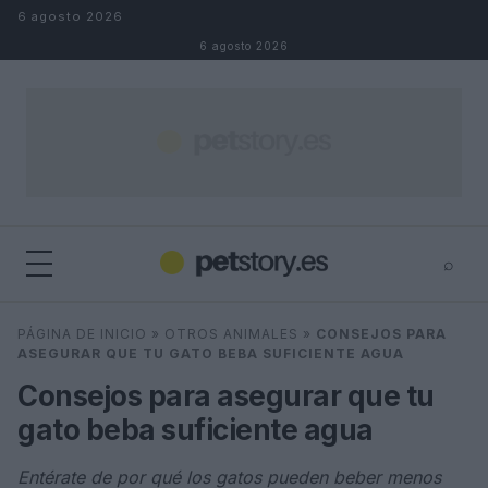
Saltar al contenido
6 agosto 2026
6 agosto 2026
⌕
×
⌕
PÁGINA DE INICIO
»
OTROS ANIMALES
»
CONSEJOS PARA
Buscar
ASEGURAR QUE TU GATO BEBA SUFICIENTE AGUA
Consejos para asegurar que tu
gato beba suficiente agua
Entérate de por qué los gatos pueden beber menos