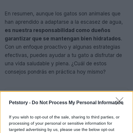
En resumen, aunque los gatos son animales que
han aprendido a adaptarse a la escasez de agua,
es nuestra responsabilidad como dueños
garantizar que se mantengan bien hidratados
.
Con un enfoque proactivo y algunas estrategias
efectivas, puedes ayudar a tu gato a disfrutar de
una vida saludable y plena. ¿Cuál de estos
consejos pondrás en práctica hoy mismo?
AUTOR
Staff
Petstory -
Do Not Process My Personal Information
If you wish to opt-out of the sale, sharing to third parties, or
processing of your personal or sensitive information for
targeted advertising by us, please use the below opt-out