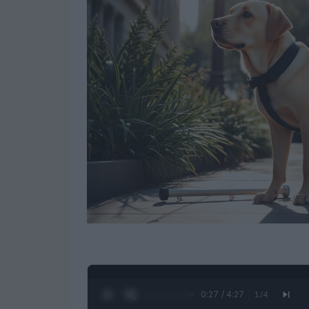
0:28 / 4:27
1
/
4