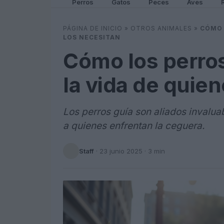
Perros
Gatos
Peces
Aves
PÁGINA DE INICIO
»
OTROS ANIMALES
»
CÓMO 
LOS NECESITAN
Cómo los perro
la vida de quie
Los perros guía son aliados invalu
a quienes enfrentan la ceguera.
Staff
·
23 junio 2025
· 3 min