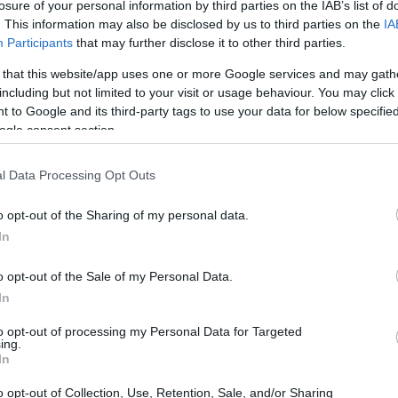
losure of your personal information by third parties on the IAB’s list of
. This information may also be disclosed by us to third parties on the
IA
Participants
that may further disclose it to other third parties.
 that this website/app uses one or more Google services and may gath
including but not limited to your visit or usage behaviour. You may click 
 to Google and its third-party tags to use your data for below specifi
ogle consent section.
n simple perro puede convertirse en un
sona con discapacidad visual? Los
perros
l Data Processing Opt Outs
os, son auténticos héroes que han sido
o opt-out of the Sharing of my personal data.
eguridad a quienes más lo necesitan. No solo
In
én otorgan una
independencia invaluable
a sus
 mundo con confianza.
o opt-out of the Sale of my Personal Data.
In
 se remonta al siglo XVIII en Austria, donde se
to opt-out of processing my Personal Data for Targeted
ayudar a las personas con discapacidad visual.
ing.
In
ra Guerra Mundial
cuando su uso se
o opt-out of Collection, Use, Retention, Sale, and/or Sharing
gresaron con lesiones, incluyendo la pérdida de