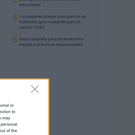
3
emociones
4
Las mejores playas para perros en
Cataluña: guía completa para el
verano 2026
5
Guía completa para birdwatchers:
equipo y prácticas responsables
sonal or
ection to
ou may
 personal
out of the