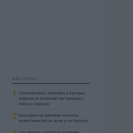
MÁS LEÍDOS
1
Cómo túneles, sustratos y forrajeo
mejoran el bienestar de hámsters,
ratas y cobayas
2
Descubre los patrones sonoros
esenciales de las aves y su función
Los reptiles y anfibios no tienen