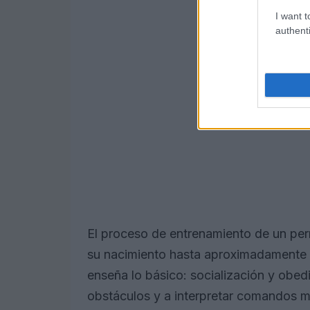
I want t
authenti
El proceso de entrenamiento de un per
su nacimiento hasta aproximadamente lo
enseña lo básico: socialización y obed
obstáculos y a interpretar comandos m