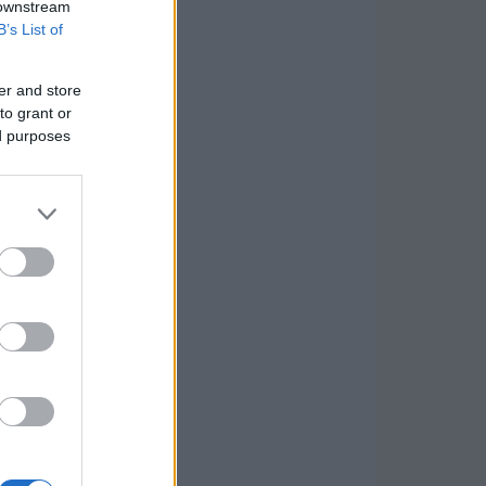
 downstream
B’s List of
er and store
to grant or
ed purposes