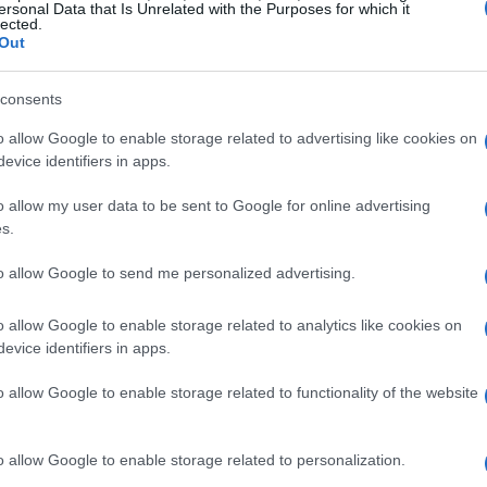
ersonal Data that Is Unrelated with the Purposes for which it
lected.
 necesidad, se fundaron las primeras escuelas de
Out
cando la creada en 1916 en Oldemburgo,
ng.
consents
o allow Google to enable storage related to advertising like cookies on
ersas razas han sido seleccionadas por sus
evice identifiers in apps.
bediencia y un temperamento equilibrado. Por
o allow my user data to be sent to Google for online advertising
anado una gran reputación gracias a su
s.
ia al estrés, cualidades esenciales para guiar a
to allow Google to send me personalized advertising.
e tener una notable paciencia y la habilidad de
iendo la calma incluso en situaciones
o allow Google to enable storage related to analytics like cookies on
para ellos enfrentarse a un lugar ruidoso o lleno
evice identifiers in apps.
o allow Google to enable storage related to functionality of the website
o allow Google to enable storage related to personalization.