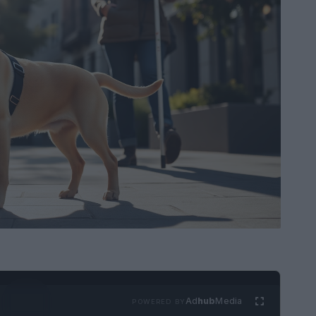
Ad
hub
Media
POWERED BY